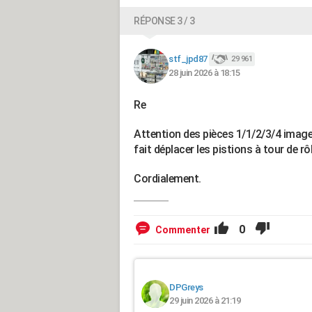
RÉPONSE 3 / 3
stf_jpd87
29 961
28 juin 2026 à 18:15
Re
Attention des pièces 1/1/2/3/4 image
fait déplacer les pistions à tour de r
Cordialement.
0
Commenter
DPGreys
29 juin 2026 à 21:19