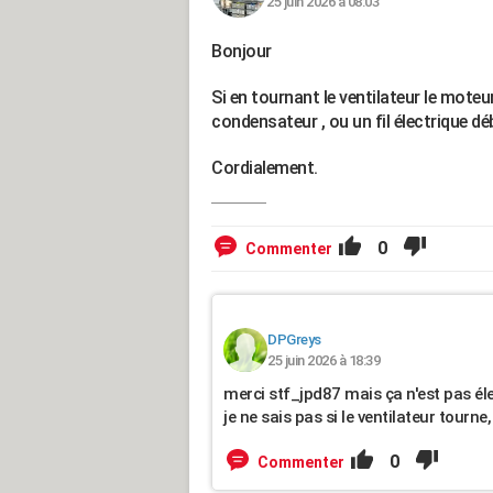
25 juin 2026 à 08:03
Bonjour
Si en tournant le ventilateur le moteu
condensateur , ou un fil électrique d
Cordialement.
0
Commenter
DPGreys
25 juin 2026 à 18:39
merci stf_jpd87 mais ça n'est pas élec
je ne sais pas si le ventilateur tourne
0
Commenter