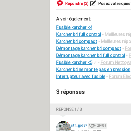
Répondre (3)
Posez votre ques
A voir également:
Fusible karcher k4
Karcher k4 full control
- Meilleures r
Karcher k4 compact
- Meilleures rép
Démontage karcher k4 compact
-
Fo
Démontage karcher k4 full control
-
F
Fusible karcher k5
✓
-
Forum Nettoy
Karcher k4 ne monte pas en pression
Interrupteur avec fusible
-
Forum Elec
3 réponses
RÉPONSE 1 / 3
stf_jpd87
29 961