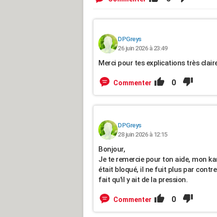
DPGreys
26 juin 2026 à 23:49
Merci pour tes explications très clair
0
Commenter
DPGreys
28 juin 2026 à 12:15
Bonjour,
Je te remercie pour ton aide, mon ka
était bloqué, il ne fuit plus par contr
fait qu'il y ait de la pression.
0
Commenter