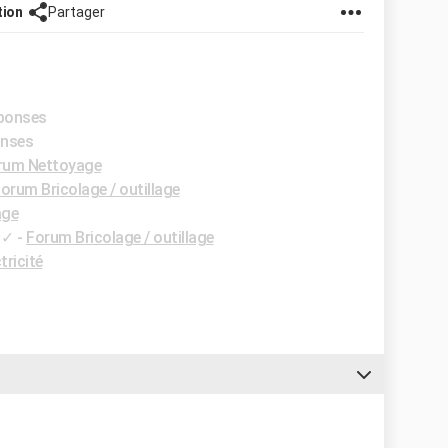
tion
Partager
éponses
onses
rum Nettoyage
orum Bricolage / outillage
age
✓
-
Forum Bricolage / outillage
tricité