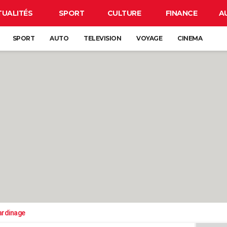
TUALITÉS
SPORT
CULTURE
FINANCE
A
SPORT
AUTO
TELEVISION
VOYAGE
CINEMA
ardinage