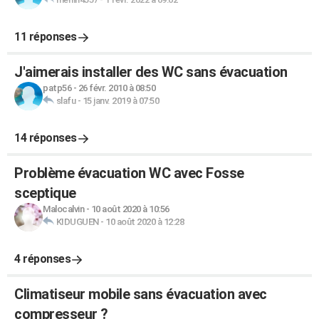
11 réponses
J'aimerais installer des WC sans évacuation
patp56
-
26 févr. 2010 à 08:50
slafu
-
15 janv. 2019 à 07:50
14 réponses
Problème évacuation WC avec Fosse
sceptique
Malocalvin
-
10 août 2020 à 10:56
KIDUGUEN
-
10 août 2020 à 12:28
4 réponses
Climatiseur mobile sans évacuation avec
compresseur ?