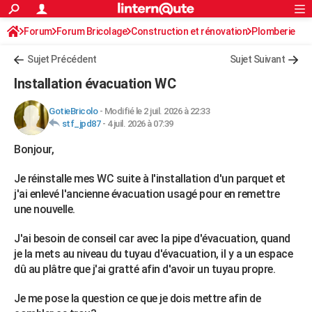
ACTUALITÉS
Forum
Forum Bricolage
Connexion
Construction et rénovation
S'inscrire
Plomberie
Rechercher
Société
Education
Villes
Politique
Faits Divers
Monde
+
SPORT
Sujet Précédent
Sujet Suivant
Football
Cyclisme
Forum
Coupe du monde 2026
Tennis
Rugby
CULTURE
Installation évacuation WC
TNT
Cinéma
Musique
Programme TV
Streaming
Sorties cinéma
+
FINANCE
GotieBricolo
-
Modifié le 2 juil. 2026 à 22:33
stf_jpd87
-
4 juil. 2026 à 07:39
Impôts
Immobilier
Banque
Crédit
Retraite
Epargne
Risques naturels par ville
Assurance
AUTO
Bonjour,
Réserver un essai
Berlines
Forum auto
Essais
Citadines
SUV
+
HIGH-TECH
Je réinstalle mes WC suite à l'installation d'un parquet et
Meilleur smartphone
Ordinateurs
Guide high-tech
Mobiles
Internet
Jeux vidéo
+
BRICOLAGE
j'ai enlevé l'ancienne évacuation usagé pour en remettre
une nouvelle.
Aménagement intérieur
Cuisine
Jardinage
+
Forum
Extérieur
Salle de bains
Rangement
WEEK-END
J'ai besoin de conseil car avec la pipe d'évacuation, quand
Escapades
Expositions
Week-end nature
Guides de France
Patrimoine
Musées
+
LIFESTYLE
je la mets au niveau du tuyau d'évacuation, il y a un espace
dû au plâtre que j'ai gratté afin d'avoir un tuyau propre.
Bien-être
Mode
+
Art de vivre
Loisirs
Modes de vie
SANTE
Guide de la santé
Médicaments
+
Alimentation
Maladies
Sommeil
Je me pose la question ce que je dois mettre afin de
VOYAGE