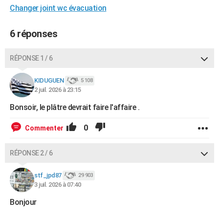
Changer joint wc évacuation
6 réponses
RÉPONSE 1 / 6
KIDUGUEN
5 108
2 juil. 2026 à 23:15
Bonsoir, le plâtre devrait faire l'affaire .
0
Commenter
RÉPONSE 2 / 6
stf_jpd87
29 903
3 juil. 2026 à 07:40
Bonjour