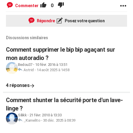
0
Commenter
Répondre
Posez votre question
Discussions similaires
Comment supprimer le bip bip agaçant sur
mon autoradio ?
Bedou37
-
10 févr. 2016 à 13:51
Astrid
-
14 août 2025 à 14:58
4 réponses
Comment shunter la sécurité porte d'un lave-
linge ?
Silikk
-
21 févr. 2010 à 13:33
_Kamelito
-
30 déc. 2025 à 08:39