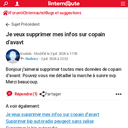
ACTUALITÉS
Forum
L'Internaute
Bugs et suggestions
Connexion
S'inscrire
Rechercher
Société
Education
Villes
Politique
Faits Divers
Monde
+
SPORT
Sujet Précédent
Football
Cyclisme
Forum
Coupe du monde 2026
Tennis
Rugby
CULTURE
Je veux supprimer mes infos sur copain
TNT
Cinéma
Musique
Programme TV
Streaming
Sorties cinéma
+
d'avavt
FINANCE
Impôts
Immobilier
Banque
Crédit
Retraite
Epargne
Risques naturels par ville
Assurance
AUTO
Koalala
-
Modifié le 3 juil. 2026 à 17:05
Radinoz
-
3 juil. 2026 à 22:52
Réserver un essai
Berlines
Forum auto
Essais
Citadines
SUV
+
HIGH-TECH
Bonjour j'aimerai supprimer toutes mes données de copain
Meilleur smartphone
Ordinateurs
Guide high-tech
Mobiles
Internet
Jeux vidéo
+
d'avant. Pouvez vous me détailler la marche à suivre svp.
BRICOLAGE
Merci beaucoup.
Aménagement intérieur
Cuisine
Jardinage
+
Forum
Extérieur
Salle de bains
Rangement
WEEK-END
Répondre (1)
Partager
Escapades
Expositions
Week-end nature
Guides de France
Patrimoine
Musées
+
LIFESTYLE
A voir également:
Bien-être
Mode
+
Art de vivre
Loisirs
Modes de vie
SANTE
Je veux supprimer mes infos sur copain d'avavt
Supprimer bip autoradio peugeot sans valise
Guide de la santé
Médicaments
+
Alimentation
Maladies
Sommeil
VOYAGE