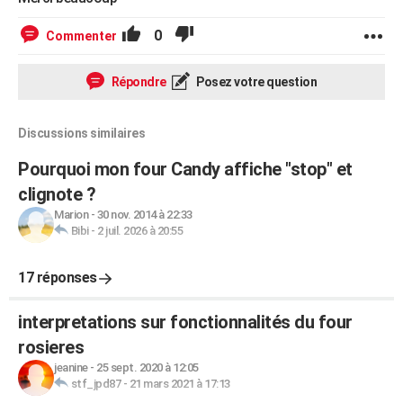
0
Commenter
Répondre
Posez votre question
Discussions similaires
Pourquoi mon four Candy affiche "stop" et
clignote ?
Marion
-
30 nov. 2014 à 22:33
Bibi
-
2 juil. 2026 à 20:55
17 réponses
interpretations sur fonctionnalités du four
rosieres
jeanine
-
25 sept. 2020 à 12:05
stf_jpd87
-
21 mars 2021 à 17:13