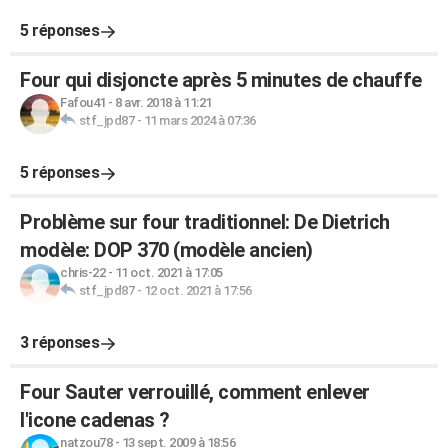
5 réponses
Four qui disjoncte après 5 minutes de chauffe
Fafou41
-
8 avr. 2018 à 11:21
stf_jpd87
-
11 mars 2024 à 07:36
5 réponses
Problème sur four traditionnel: De Dietrich
modèle: DOP 370 (modèle ancien)
chris-22
-
11 oct. 2021 à 17:05
stf_jpd87
-
12 oct. 2021 à 17:56
3 réponses
Four Sauter verrouillé, comment enlever
l'icone cadenas ?
natzou78
-
13 sept. 2009 à 18:56