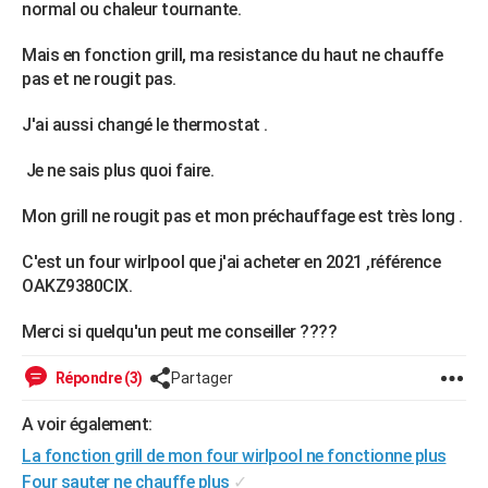
normal ou chaleur tournante.
City break
Voyage de noces
Climat
Destinations
Voyage nature
Forum
+
PHOTO
Mais en fonction grill, ma resistance du haut ne chauffe
GUIDES D'ACHAT
pas et ne rougit pas.
BONS PLANS
J'ai aussi changé le thermostat .
CARTE DE VOEUX
Je ne sais plus quoi faire.
Carte Bonne année
Carte Pâques
Carte de Noël
Carte Saint-Valentin
Carte d'anniversaire
DICTIONNAIRE
Mon grill ne rougit pas et mon préchauffage est très long .
Biographies
Expressions
Dictionnaire
Citations
Proverbes
PROGRAMME TV
C'est un four wirlpool que j'ai acheter en 2021 ,référence
OAKZ9380CIX.
COPAINS D'AVANT
Se connecter
Collèges
Universités
Service militaire
S'inscrire
Lycées
Primaires
Entreprises
Avis de recherche
Merci si quelqu'un peut me conseiller ????
AVIS DE DÉCÈS
Répondre (3)
Partager
FORUM
Lifestyle
Sport
Television
Cinema
Bricolage
Culture
Auto
Voyage
A voir également:
La fonction grill de mon four wirlpool ne fonctionne plus
Four sauter ne chauffe plus
✓