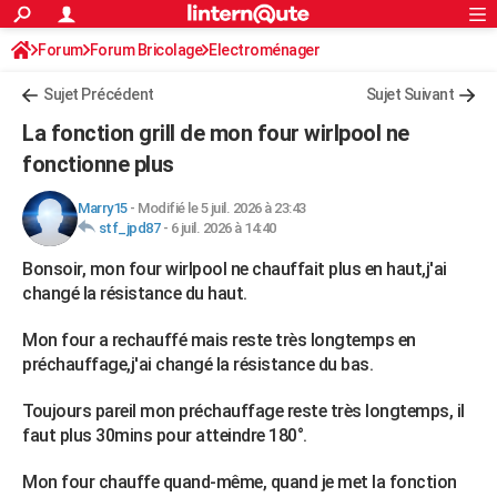
ACTUALITÉS
Forum
Forum Bricolage
Connexion
Electroménager
S'inscrire
Rechercher
Société
Education
Villes
Politique
Faits Divers
Monde
+
SPORT
Sujet Précédent
Sujet Suivant
Football
Cyclisme
Forum
Coupe du monde 2026
Tennis
Rugby
CULTURE
La fonction grill de mon four wirlpool ne
TNT
Cinéma
Musique
Programme TV
Streaming
Sorties cinéma
+
fonctionne plus
FINANCE
Impôts
Immobilier
Banque
Crédit
Retraite
Epargne
Risques naturels par ville
Assurance
AUTO
Marry15
-
Modifié le 5 juil. 2026 à 23:43
stf_jpd87
-
6 juil. 2026 à 14:40
Réserver un essai
Berlines
Forum auto
Essais
Citadines
SUV
+
HIGH-TECH
Bonsoir, mon four wirlpool ne chauffait plus en haut,j'ai
Meilleur smartphone
Ordinateurs
Guide high-tech
Mobiles
Internet
Jeux vidéo
+
changé la résistance du haut.
BRICOLAGE
Aménagement intérieur
Cuisine
Jardinage
+
Forum
Extérieur
Salle de bains
Rangement
Mon four a rechauffé mais reste très longtemps en
WEEK-END
préchauffage,j'ai changé la résistance du bas.
Escapades
Expositions
Week-end nature
Guides de France
Patrimoine
Musées
+
LIFESTYLE
Toujours pareil mon préchauffage reste très longtemps, il
Bien-être
Mode
+
Art de vivre
Loisirs
Modes de vie
SANTE
faut plus 30mins pour atteindre 180°.
Guide de la santé
Médicaments
+
Alimentation
Maladies
Sommeil
VOYAGE
Mon four chauffe quand-même, quand je met la fonction