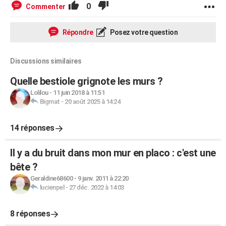
0
Commenter
Répondre
Posez votre question
Discussions similaires
Quelle bestiole grignote les murs ?
Lolilou
-
11 juin 2018 à 11:51
Bigmat
-
20 août 2025 à 14:24
14 réponses
Il y a du bruit dans mon mur en placo : c'est une
bête ?
Geraldine68600
-
9 janv. 2011 à 22:20
lucienpel
-
27 déc. 2022 à 14:03
8 réponses