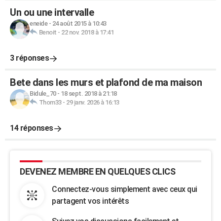
Un ou une intervalle
eneide
-
24 août 2015 à 10:43
Benoit
-
22 nov. 2018 à 17:41
3 réponses
Bete dans les murs et plafond de ma maison
Bidule_70
-
18 sept. 2018 à 21:18
Thom33
-
29 janv. 2026 à 16:13
14 réponses
DEVENEZ MEMBRE EN QUELQUES CLICS
Connectez-vous simplement avec ceux qui
partagent vos intérêts