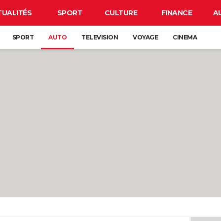
TUALITÉS
SPORT
CULTURE
FINANCE
A
SPORT
AUTO
TELEVISION
VOYAGE
CINEMA