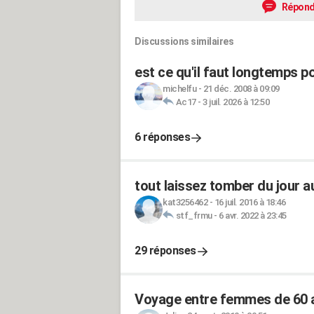
Répond
Discussions similaires
est ce qu'il faut longtemps pou
michelfu
-
21 déc. 2008 à 09:09
Ac17
-
3 juil. 2026 à 12:50
6 réponses
tout laissez tomber du jour a
kat3256462
-
16 juil. 2016 à 18:46
stf_frmu
-
6 avr. 2022 à 23:45
29 réponses
Voyage entre femmes de 60 