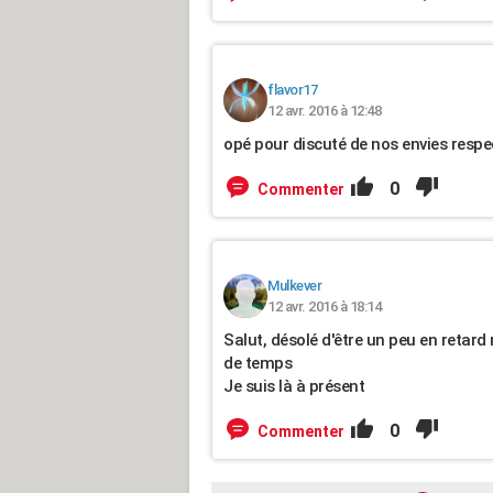
flavor17
12 avr. 2016 à 12:48
opé pour discuté de nos envies respec
0
Commenter
Mulkever
12 avr. 2016 à 18:14
Salut, désolé d'être un peu en retar
de temps
Je suis là à présent
0
Commenter