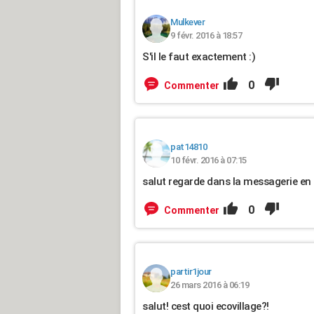
Mulkever
9 févr. 2016 à 18:57
S'il le faut exactement :)
0
Commenter
pat14810
10 févr. 2016 à 07:15
salut regarde dans la messagerie en 
0
Commenter
partir1jour
26 mars 2016 à 06:19
salut! cest quoi ecovillage?!