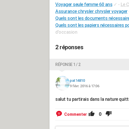
Voyager seule femme 60 ans
✓
-
Le 
Assurance chrysler chrysler voyager
Quels sont les documents nécessaire
Quels sont les papiers nécessaires p
d'occasion
2 réponses
RÉPONSE 1 / 2
pat14810
9 févr. 2016 à 17:06
salut tu partirais dans la nature quitt
0
Commenter