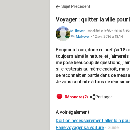
Sujet Précédent
Voyager : quitter la ville pour
Mulkever
-
Modifié le 9 févr. 2016 à 15
Mulkever
-
12 avr. 2016 à 18:14
Bonjour à tous, donc en bref j'ai 18 ans
toujours aimé la nature, et j'aimerais 
me pose beaucoup de questions, j'aime
si je resterais au même endroit, mais j
se reconnait en partie dans ce messag
Je vous souhaite à tous de réussir ce
Répondre (2)
Partager
A voir également:
Doit on necessairement aller loin po
Faire voyager sa voiture
- Guide