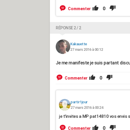
0
Commenter
RÉPONSE 2 / 2
Kakauette
27 mars 2016 à 00:12
Je me manifeste je suis partant disc
0
Commenter
partir1jour
27 mars 2016 à 00:24
je t'invites a MP pat14810 vos envis s
0
Commenter