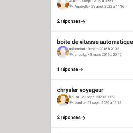
Julie
-
24 sept. 2019 à 09:51
Anabelle
-
28 août 2022 à 14:16
2 réponses
boite de vitesse automatique
mikomimi
-
8 mars 2016 à 20:32
snocky.
-
8 mars 2016 à 20:42
1 réponse
chrysler voyageur
bouta
-
21 sept. 2020 à 11:51
bouta
-
21 sept. 2020 à 12:14
2 réponses