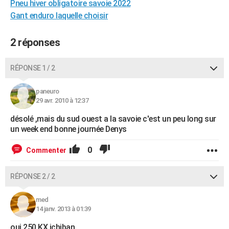
Pneu hiver obligatoire savoie 2022
City break
Voyage de noces
Climat
Destinations
Voyage nature
Forum
+
PHOTO
Gant enduro laquelle choisir
GUIDES D'ACHAT
2 réponses
BONS PLANS
RÉPONSE 1 / 2
CARTE DE VOEUX
paneuro
Carte Bonne année
Carte Pâques
Carte de Noël
Carte Saint-Valentin
Carte d'anniversaire
DICTIONNAIRE
29 avr. 2010 à 12:37
Biographies
Expressions
Dictionnaire
Citations
Proverbes
PROGRAMME TV
désolé ,mais du sud ouest a la savoie c'est un peu long sur
un week end bonne journée Denys
COPAINS D'AVANT
0
Commenter
Se connecter
Collèges
Universités
Service militaire
S'inscrire
Lycées
Primaires
Entreprises
Avis de recherche
AVIS DE DÉCÈS
RÉPONSE 2 / 2
FORUM
Lifestyle
Sport
Television
Cinema
Bricolage
Culture
Auto
Voyage
med
14 janv. 2013 à 01:39
oui 250 KX ichiban