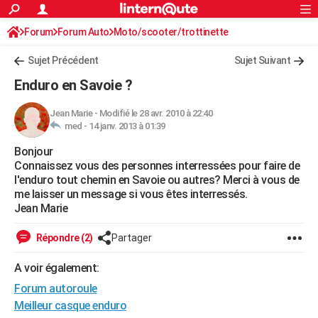
ACTUALITÉS
Forum
Forum Auto
Moto/scooter/trottinette
Connexion
S'inscrire
Rechercher
Société
Education
Villes
Politique
Faits Divers
Monde
+
SPORT
Sujet Précédent
Sujet Suivant
Football
Cyclisme
Forum
Coupe du monde 2026
Tennis
Rugby
CULTURE
Enduro en Savoie ?
TNT
Cinéma
Musique
Programme TV
Streaming
Sorties cinéma
+
FINANCE
Jean Marie
-
Modifié le 28 avr. 2010 à 22:40
med -
14 janv. 2013 à 01:39
Impôts
Immobilier
Banque
Crédit
Retraite
Epargne
Risques naturels par ville
Assurance
AUTO
Bonjour
Réserver un essai
Berlines
Forum auto
Essais
Citadines
SUV
+
HIGH-TECH
Connaissez vous des personnes interressées pour faire de
l'enduro tout chemin en Savoie ou autres? Merci à vous de
Meilleur smartphone
Ordinateurs
Guide high-tech
Mobiles
Internet
Jeux vidéo
+
BRICOLAGE
me laisser un message si vous êtes interressés.
Jean Marie
Aménagement intérieur
Cuisine
Jardinage
+
Forum
Extérieur
Salle de bains
Rangement
WEEK-END
Répondre (2)
Partager
Escapades
Expositions
Week-end nature
Guides de France
Patrimoine
Musées
+
LIFESTYLE
A voir également:
Bien-être
Mode
+
Art de vivre
Loisirs
Modes de vie
SANTE
Forum autoroule
Guide de la santé
Médicaments
+
Alimentation
Maladies
Sommeil
Meilleur casque enduro
VOYAGE