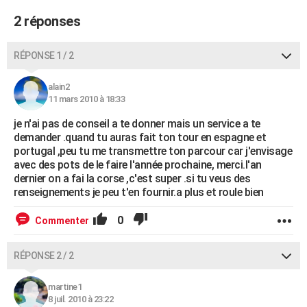
City break
Voyage de noces
Climat
Destinations
Voyage nature
Forum
+
PHOTO
2 réponses
GUIDES D'ACHAT
RÉPONSE 1 / 2
BONS PLANS
alain2
CARTE DE VOEUX
11 mars 2010 à 18:33
je n'ai pas de conseil a te donner mais un service a te
Carte Bonne année
Carte Pâques
Carte de Noël
Carte Saint-Valentin
Carte d'anniversaire
DICTIONNAIRE
demander .quand tu auras fait ton tour en espagne et
portugal ,peu tu me transmettre ton parcour car j'envisage
Biographies
Expressions
Dictionnaire
Citations
Proverbes
PROGRAMME TV
avec des pots de le faire l'année prochaine, merci.l'an
dernier on a fai la corse ,c'est super .si tu veus des
COPAINS D'AVANT
renseignements je peu t'en fournir.a plus et roule bien
Se connecter
Collèges
Universités
Service militaire
S'inscrire
Lycées
Primaires
Entreprises
Avis de recherche
AVIS DE DÉCÈS
0
Commenter
FORUM
RÉPONSE 2 / 2
Lifestyle
Sport
Television
Cinema
Bricolage
Culture
Auto
Voyage
martine1
8 juil. 2010 à 23:22