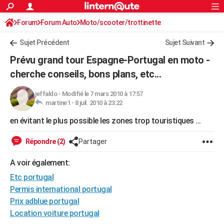
ACTUALITÉS
Forum
Forum Auto
Moto/scooter/trottinette
Connexion
S'inscrire
Rechercher
Société
Education
Villes
Politique
Faits Divers
Monde
+
SPORT
Sujet Précédent
Sujet Suivant
Football
Cyclisme
Forum
Coupe du monde 2026
Tennis
Rugby
CULTURE
Prévu grand tour Espagne-Portugal en moto -
TNT
Cinéma
Musique
Programme TV
Streaming
Sorties cinéma
+
cherche conseils, bons plans, etc...
FINANCE
Impôts
Immobilier
Banque
Crédit
Retraite
Epargne
Risques naturels par ville
Assurance
AUTO
jeffaldo
-
Modifié le 7 mars 2010 à 17:57
martine1 -
8 juil. 2010 à 23:22
Réserver un essai
Berlines
Forum auto
Essais
Citadines
SUV
+
HIGH-TECH
en évitant le plus possible les zones trop touristiques ...
Meilleur smartphone
Ordinateurs
Guide high-tech
Mobiles
Internet
Jeux vidéo
+
BRICOLAGE
Répondre (2)
Partager
Aménagement intérieur
Cuisine
Jardinage
+
Forum
Extérieur
Salle de bains
Rangement
WEEK-END
A voir également:
Escapades
Expositions
Week-end nature
Guides de France
Patrimoine
Musées
+
LIFESTYLE
Etc portugal
Permis international portugal
Bien-être
Mode
+
Art de vivre
Loisirs
Modes de vie
SANTE
Prix adblue portugal
Location voiture portugal
Guide de la santé
Médicaments
+
Alimentation
Maladies
Sommeil
VOYAGE