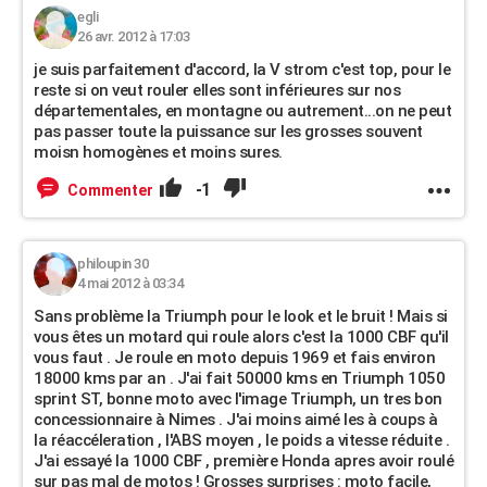
egli
26 avr. 2012 à 17:03
je suis parfaitement d'accord, la V strom c'est top, pour le
reste si on veut rouler elles sont inférieures sur nos
départementales, en montagne ou autrement...on ne peut
pas passer toute la puissance sur les grosses souvent
moisn homogènes et moins sures.
-1
Commenter
philoupin 30
4 mai 2012 à 03:34
Sans problème la Triumph pour le look et le bruit ! Mais si
vous êtes un motard qui roule alors c'est la 1000 CBF qu'il
vous faut . Je roule en moto depuis 1969 et fais environ
18000 kms par an . J'ai fait 50000 kms en Triumph 1050
sprint ST, bonne moto avec l'image Triumph, un tres bon
concessionnaire à Nimes . J'ai moins aimé les à coups à
la réaccéleration , l'ABS moyen , le poids a vitesse réduite .
J'ai essayé la 1000 CBF , première Honda apres avoir roulé
sur pas mal de motos ! Grosses surprises : moto facile,