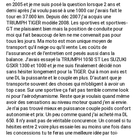
en 2005 et je me suis posé la question lorsque 2 ans et
demi après j'ai voulu passé à une 1000 car j'avais fait le
tour en 37.000 km. Depuis déc 2007 j'ai acquis une
TRIUMPH TIGER modèle 2008. Les sportives et sportives-
GT me plaisaient bien mais la position de conduite pour
moi qui fait beaucoup de km ne me convenait pas pour
tous les jours. Ma moto est mon unique moyen de
transport qu'il neige ou qu'il vente. Les coûts de
l'assurance et de l'entretien ont pesés aussi dans la
balance. J'avais essayé la TRIUMPH 1050 ST Les SUZUKI
GSXR 1300 et 1000 et je me suis finalement décidé non
sans hésiter longement pour la TIGER. Qui à mon avis est
une DL la puissante et le couple en plus. D'autant que je
transporte souvent des choses qui m'obligent à avoir un
top case. Sur une sportive ça fait pas terrible comme look
ni pour l'aérodynamisme. Reste que je voulais quand même
avoir des sensations au niveau moteur quand j'en ai envie.
Je n'ai pas trouvé mieux en puissance couple poids confort
autonomie et prix. Un peu comme quand j'ai acheté ma DL
650. Il n'y avait pas de véritable concurence. Un conseil si tu
hésites entre 2 voire plus essaie-les au moins une fois dans
les concessions tu te feras une meilleure idée par toi-