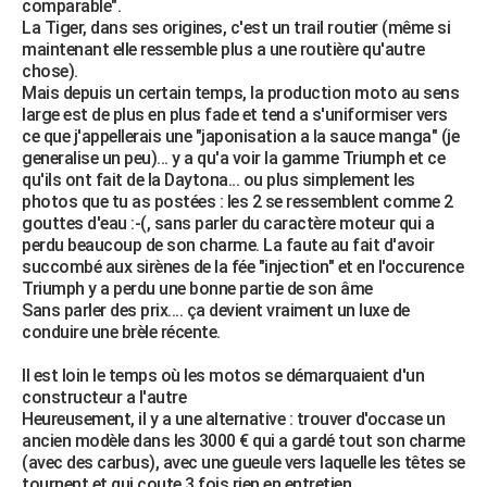
comparable".
La Tiger, dans ses origines, c'est un trail routier (même si
maintenant elle ressemble plus a une routière qu'autre
chose).
Mais depuis un certain temps, la production moto au sens
large est de plus en plus fade et tend a s'uniformiser vers
ce que j'appellerais une "japonisation a la sauce manga" (je
generalise un peu)... y a qu'a voir la gamme Triumph et ce
qu'ils ont fait de la Daytona... ou plus simplement les
photos que tu as postées : les 2 se ressemblent comme 2
gouttes d'eau :-(, sans parler du caractère moteur qui a
perdu beaucoup de son charme. La faute au fait d'avoir
succombé aux sirènes de la fée "injection" et en l'occurence
Triumph y a perdu une bonne partie de son âme
Sans parler des prix.... ça devient vraiment un luxe de
conduire une brèle récente.
Il est loin le temps où les motos se démarquaient d'un
constructeur a l'autre
Heureusement, il y a une alternative : trouver d'occase un
ancien modèle dans les 3000 € qui a gardé tout son charme
(avec des carbus), avec une gueule vers laquelle les têtes se
tournent et qui coute 3 fois rien en entretien