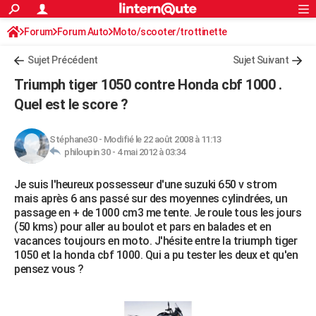
ACTUALITÉS
Forum
Forum Auto
Moto/scooter/trottinette
Connexion
S'inscrire
Rechercher
Société
Education
Villes
Politique
Faits Divers
Monde
+
SPORT
Sujet Précédent
Sujet Suivant
Football
Cyclisme
Forum
Coupe du monde 2026
Tennis
Rugby
CULTURE
Triumph tiger 1050 contre Honda cbf 1000 .
TNT
Cinéma
Musique
Programme TV
Streaming
Sorties cinéma
+
Quel est le score ?
FINANCE
Impôts
Immobilier
Banque
Crédit
Retraite
Epargne
Risques naturels par ville
Assurance
AUTO
Stéphane30
-
Modifié le 22 août 2008 à 11:13
philoupin 30 -
4 mai 2012 à 03:34
Réserver un essai
Berlines
Forum auto
Essais
Citadines
SUV
+
HIGH-TECH
Je suis l'heureux possesseur d'une suzuki 650 v strom
Meilleur smartphone
Ordinateurs
Guide high-tech
Mobiles
Internet
Jeux vidéo
+
BRICOLAGE
mais après 6 ans passé sur des moyennes cylindrées, un
passage en + de 1000 cm3 me tente. Je roule tous les jours
Aménagement intérieur
Cuisine
Jardinage
+
Forum
Extérieur
Salle de bains
Rangement
WEEK-END
(50 kms) pour aller au boulot et pars en balades et en
vacances toujours en moto. J'hésite entre la triumph tiger
Escapades
Expositions
Week-end nature
Guides de France
Patrimoine
Musées
+
LIFESTYLE
1050 et la honda cbf 1000. Qui a pu tester les deux et qu'en
pensez vous ?
Bien-être
Mode
+
Art de vivre
Loisirs
Modes de vie
SANTE
Guide de la santé
Médicaments
+
Alimentation
Maladies
Sommeil
VOYAGE