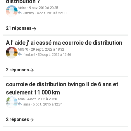
distribution ?
hieire
-
9 nov. 2010 à 20:25
Jimmy
-
4 oct. 2018 à 22:00
21 réponses
A l' aide j' ai cassé ma courroie de distribution
MIG40
-
29 sept. 2022 à 18:32
fred.ml
-
30 sept. 2022 à 12:46
2 réponses
courroie de distribution twingo II de 6 ans et
seulement 11 000 km
ama
-
4 oct. 2015 à 23:50
ama
-
5 oct. 2015 à 12:31
2 réponses