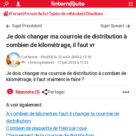
ACTUALITÉS
Forum
Forum Auto
Types de véhicules
Connexion
S'inscrire
Citadines
Rechercher
Société
Education
Villes
Politique
Faits Divers
Monde
+
SPORT
Sujet Précédent
Sujet Suivant
Football
Cyclisme
Forum
Coupe du monde 2026
Tennis
Rugby
CULTURE
Je dois changer ma courroie de distribution à
TNT
Cinéma
Musique
Programme TV
Streaming
Sorties cinéma
+
combien de kilométrage, il faut vr
FINANCE
Impôts
Immobilier
Banque
Crédit
Retraite
Epargne
Risques naturels par ville
Assurance
AUTO
Catherine
-
Modifié le 12 août 2009 à 13:18
christophelevet -
17 juin 2010 à 11:53
Réserver un essai
Berlines
Forum auto
Essais
Citadines
SUV
+
HIGH-TECH
Je dois changer ma courroie de distribution à combien de
kilométrage, il faut vraiment le faire ?
Meilleur smartphone
Ordinateurs
Guide high-tech
Mobiles
Internet
Jeux vidéo
+
BRICOLAGE
Répondre (3)
Partager
Aménagement intérieur
Cuisine
Jardinage
+
Forum
Extérieur
Salle de bains
Rangement
WEEK-END
A voir également:
Escapades
Expositions
Week-end nature
Guides de France
Patrimoine
Musées
+
LIFESTYLE
A combien de kilometres faut-il changer la courroie de
Bien-être
Mode
+
Art de vivre
Loisirs
Modes de vie
SANTE
distribution
Combien de plaquette de frein par roue
Guide de la santé
Médicaments
+
Alimentation
Maladies
Sommeil
VOYAGE
Changement de la courroie de distribution