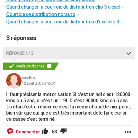
City break
Voyage de noces
Climat
Destinations
Voyage nature
Forum
+
Quand changer la courroie de distribution clio 3 diesel
✓
PHOTO
Courroie de distribution norauto
✓
GUIDES D'ACHAT
Quand changer la courroie de distribution d'une clio 3
✓
BONS PLANS
3 réponses
CARTE DE VOEUX
RÉPONSE 1 / 3
Carte Bonne année
Carte Pâques
Carte de Noël
Carte Saint-Valentin
Carte d'anniversaire
DICTIONNAIRE
Meilleure réponse
Biographies
Expressions
Dictionnaire
Citations
Proverbes
PROGRAMME TV
aurelien
COPAINS D'AVANT
12 août 2009 à 15:01
Se connecter
Collèges
Universités
Service militaire
S'inscrire
Lycées
Primaires
Entreprises
Avis de recherche
Il faut préciser la motorisation.Si c'est un hdi c'est 120000
AVIS DE DÉCÈS
kms ou 5 ans, si c'est un 1.9L D c'est 90000 kms ou 5 ans
tjs etsi c'est un essence c'est la même chose.Dernier point,
FORUM
bien sûr que oui que c'est très important de le faire car si
Lifestyle
Sport
Television
Cinema
Bricolage
Culture
Auto
Voyage
ca casse c'est terminé.
53
Commenter