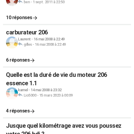
ben
-
1 sept. 2011 à 22:50
10 réponses
carburateur 206
Laurent
-
16 mai 2008 à 22:49
gilles
-
16 mai 2008 à 22:49
6 réponses
Quelle est la duré de vie du moteur 206
essence 1.1
kamel
-
14 mai 2008 à 23:32
Lio5000
-
15 mars 2023 à 00:09
4 réponses
Jusque quel kilométrage avez vous poussez