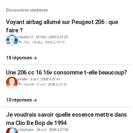
Discussions similaires
Voyant airbag allumé sur Peugeot 206 : que
faire ?
claude12
-
23 févr. 2009 à 21:25
Titi
-
18 déc. 2020 à 19:19
18 réponses
Une 206 cc 16 16v consomme t-elle beaucoup?
émilie
-
3 oct. 2008 à 07:41
Henri5
-
3 oct. 2008 à 07:41
10 réponses
Je voudrais savoir quelle essence mettre dans
ma Clio Be Bop de 1994
stéphane
-
28 oct. 2008 à 07:58