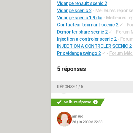
Vidange renault scenic 2
Vidange scenic 2
- Meilleures répons
Vidange scenic 1.9 dci
- Meilleures r
Contacteur tournant scenic 2
✓
-
Fo
Demonter phare scenic 2
✓
-
Forum M
Injection a controler scenic 2
-
Forum
INJECTION A CONTROLER SCENIC 2
Prix vidange twingo 2
✓
-
Forum Méca
5 réponses
RÉPONSE 1 / 5
Meilleure réponse
arnaud
26 juin 2009 à 22:33