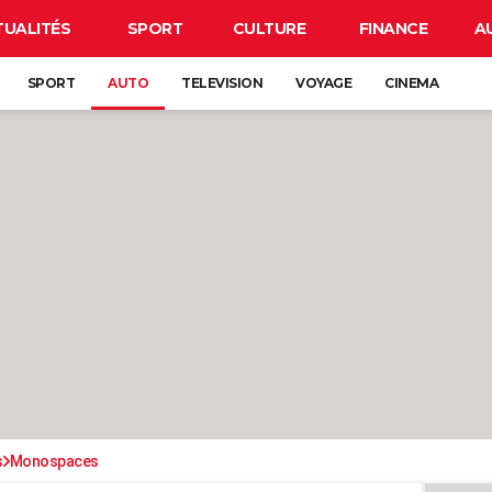
TUALITÉS
SPORT
CULTURE
FINANCE
A
SPORT
AUTO
TELEVISION
VOYAGE
CINEMA
s
Monospaces