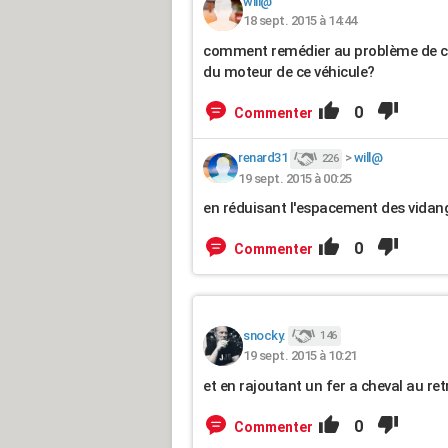
will@
18 sept. 2015 à 14:44
comment remédier au problème de cla
du moteur de ce véhicule?
0
Commenter
renard31
>
will@
226
19 sept. 2015 à 00:25
en réduisant l'espacement des vidan
0
Commenter
snocky.
146
19 sept. 2015 à 10:21
et en rajoutant un fer a cheval au ret
0
Commenter