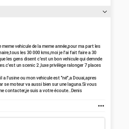
le meme vehicule de la meme année,pour ma part les
ire,tous les 30 000 kms,moi je l'ai fait faire a 30
que les gens disent c'est un bon vehicule qui demnde
es.c'est un scenic 2 ,luxe privilège ralonger 7 places
il a l'usine ou mon vehicule est "né",a Douai,apres
car se moteur va aussi bien sur une laguna.Si vous
e contacter,je suis a votre écoute...Denis