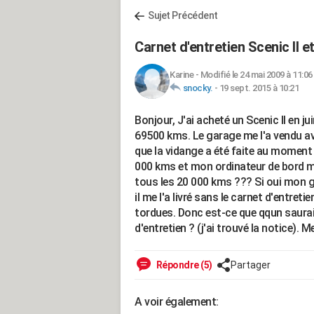
Sujet Précédent
Carnet d'entretien Scenic II e
Karine
-
Modifié le 24 mai 2009 à 11:06
snocky.
-
19 sept. 2015 à 10:21
Bonjour, J'ai acheté un Scenic II en j
69500 kms. Le garage me l'a vendu av
que la vidange a été faite au moment d
000 kms et mon ordinateur de bord m'a
tous les 20 000 kms ??? Si oui mon gar
il me l'a livré sans le carnet d'entre
tordues. Donc est-ce que qqun saurait
d'entretien ? (j'ai trouvé la notice). 
Répondre (5)
Partager
A voir également: