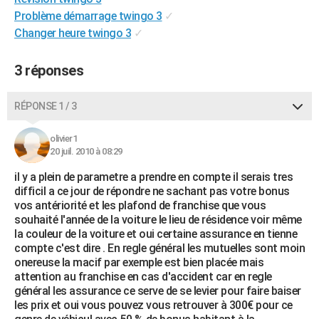
City break
Voyage de noces
Climat
Destinations
Voyage nature
Forum
+
Problème démarrage twingo 3
✓
PHOTO
Changer heure twingo 3
✓
GUIDES D'ACHAT
3 réponses
BONS PLANS
CARTE DE VOEUX
RÉPONSE 1 / 3
Carte Bonne année
Carte Pâques
Carte de Noël
Carte Saint-Valentin
Carte d'anniversaire
DICTIONNAIRE
olivier1
20 juil. 2010 à 08:29
Biographies
Expressions
Dictionnaire
Citations
Proverbes
PROGRAMME TV
il y a plein de parametre a prendre en compte il serais tres
COPAINS D'AVANT
difficil a ce jour de répondre ne sachant pas votre bonus
vos antériorité et les plafond de franchise que vous
Se connecter
Collèges
Universités
Service militaire
S'inscrire
Lycées
Primaires
Entreprises
Avis de recherche
souhaité l'année de la voiture le lieu de résidence voir même
AVIS DE DÉCÈS
la couleur de la voiture et oui certaine assurance en tienne
compte c'est dire . En regle général les mutuelles sont moin
FORUM
onereuse la macif par exemple est bien placée mais
Lifestyle
Sport
Television
Cinema
Bricolage
Culture
Auto
Voyage
attention au franchise en cas d'accident car en regle
général les assurance ce serve de se levier pour faire baiser
les prix et oui vous pouvez vous retrouver à 300€ pour ce