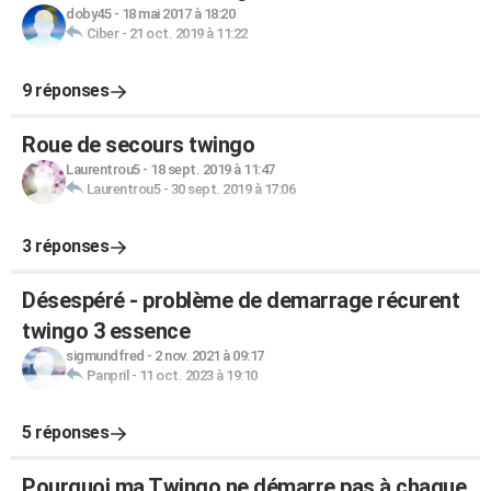
doby45
-
18 mai 2017 à 18:20
Ciber
-
21 oct. 2019 à 11:22
9 réponses
Roue de secours twingo
Laurentrou5
-
18 sept. 2019 à 11:47
Laurentrou5
-
30 sept. 2019 à 17:06
3 réponses
Désespéré - problème de demarrage récurent
twingo 3 essence
sigmundfred
-
2 nov. 2021 à 09:17
Panpril
-
11 oct. 2023 à 19:10
5 réponses
Pourquoi ma Twingo ne démarre pas à chaque