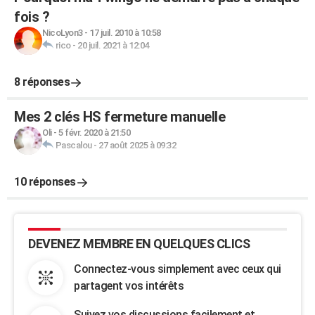
fois ?
NicoLyon3
-
17 juil. 2010 à 10:58
rico
-
20 juil. 2021 à 12:04
8 réponses
Mes 2 clés HS fermeture manuelle
Oli
-
5 févr. 2020 à 21:50
Pascalou
-
27 août 2025 à 09:32
10 réponses
DEVENEZ MEMBRE EN QUELQUES CLICS
Connectez-vous simplement avec ceux qui
partagent vos intérêts
Suivez vos discussions facilement et