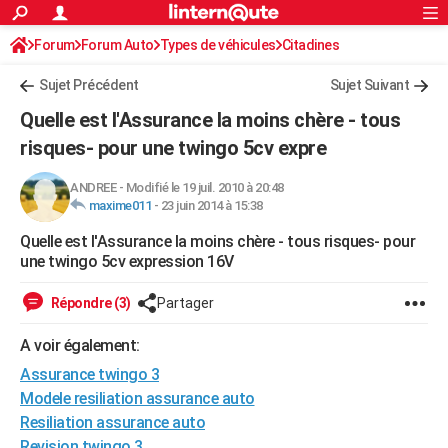
ACTUALITÉS
Forum
Forum Auto
Types de véhicules
Connexion
S'inscrire
Citadines
Rechercher
Société
Education
Villes
Politique
Faits Divers
Monde
+
SPORT
Sujet Précédent
Sujet Suivant
Football
Cyclisme
Forum
Coupe du monde 2026
Tennis
Rugby
CULTURE
Quelle est l'Assurance la moins chère - tous
TNT
Cinéma
Musique
Programme TV
Streaming
Sorties cinéma
+
risques- pour une twingo 5cv expre
FINANCE
Impôts
Immobilier
Banque
Crédit
Retraite
Epargne
Risques naturels par ville
Assurance
AUTO
ANDREE
-
Modifié le 19 juil. 2010 à 20:48
maxime011
-
23 juin 2014 à 15:38
Réserver un essai
Berlines
Forum auto
Essais
Citadines
SUV
+
HIGH-TECH
Quelle est l'Assurance la moins chère - tous risques- pour
une twingo 5cv expression 16V
Meilleur smartphone
Ordinateurs
Guide high-tech
Mobiles
Internet
Jeux vidéo
+
BRICOLAGE
Répondre (3)
Partager
Aménagement intérieur
Cuisine
Jardinage
+
Forum
Extérieur
Salle de bains
Rangement
WEEK-END
A voir également:
Escapades
Expositions
Week-end nature
Guides de France
Patrimoine
Musées
+
LIFESTYLE
Assurance twingo 3
Bien-être
Mode
+
Art de vivre
Loisirs
Modes de vie
SANTE
Modele resiliation assurance auto
Resiliation assurance auto
Guide de la santé
Médicaments
+
Alimentation
Maladies
Sommeil
VOYAGE
Revision twingo 3