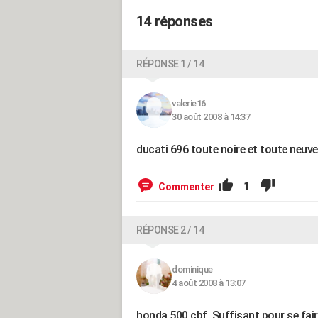
14 réponses
RÉPONSE 1 / 14
valerie16
30 août 2008 à 14:37
ducati 696 toute noire et toute neuve,
1
Commenter
RÉPONSE 2 / 14
dominique
4 août 2008 à 13:07
honda 500 cbf. Suffisant pour se fair