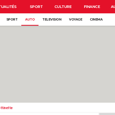
TUALITÉS
SPORT
CULTURE
FINANCE
A
SPORT
AUTO
TELEVISION
VOYAGE
CINEMA
ttinette