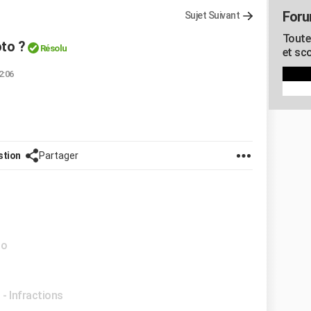
Foru
Sujet Suivant
Toute
to ?
Résolu
et sco
2:06
stion
Partager
to
 - Infractions