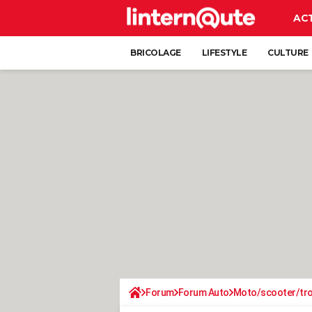
AC
BRICOLAGE
LIFESTYLE
CULTURE
Forum
Forum Auto
Moto/scooter/tro