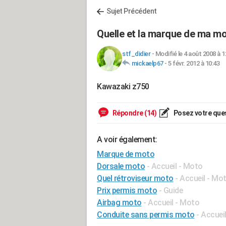
Sujet Précédent
Quelle et la marque de ma mo
stf_didier
-
Modifié le 4 août 2008 à 1
mickaelp67
-
5 févr. 2012 à 10:43
Kawazaki z750
Répondre (14)
Posez votre que
A voir également:
Marque de moto
Dorsale moto
- Accueil - Moto
Quel rétroviseur moto
- Accueil - Mo
Prix permis moto
- Guide
Airbag moto
- Accueil - Moto
Conduite sans permis moto
- Accueil