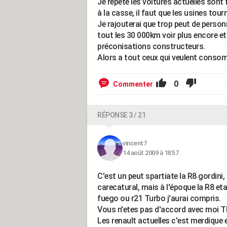
Je repete les voitures actuelles sont
à la casse, il faut que les usines tourn
Je rajouterai que trop peut de person
tout les 30 000km voir plus encore et
préconisations constructeurs.
Alors a tout ceux qui veulent conso
0
Commenter
RÉPONSE 3 / 21
vincent7
14 août 2009 à 18:57
C'est un peut spartiate la R8 gordini,
carecatural, mais à l'époque la R8 eta
fuego ou r21 Turbo j'aurai compris.
Vous n'etes pas d'accord avec moi T
Les renault actuelles c'est merdique e