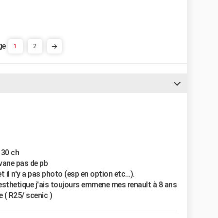
1
2
 130 ch
avane pas de pb
t il n'y a pas photo (esp en option etc...).
sthetique j'ais toujours emmene mes renault à 8 ans
e ( R25/ scenic )