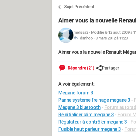
Sujet Précédent
Aimer vous la nouvelle Renau
melissa2
-
Modifié le 12 août 2009 à 1
dimhop -
3 mars 2012 à 11:23
Aimer vous la nouvelle Renault Méga
Répondre (21)
Partager
A voir également:
Megane forum 3
Panne systeme freinage megane 3
-
Megane 3 bluetooth
-
Forum autorad
Réinitialiser clim megane 3
-
Forum Mé
Régulateur à contrôler megane 3
-
Fo
Fusible haut parleur megane 3
-
Foru