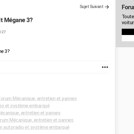
For
Sujet Suivant
Toute
lt Mégane 3?
voitu
1:27
ne 3?
Forum Mécanique, entretien et pannes
io et système embarqué
canique, entretien et pannes
rum Mécanique, entretien et pannes
m autoradio et système embarqué