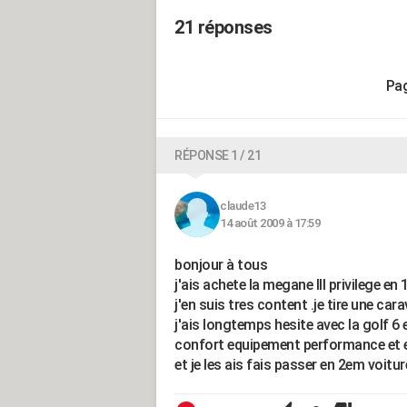
21 réponses
RÉPONSE 1 / 21
claude13
14 août 2009 à 17:59
bonjour à tous
j'ais achete la megane III privilege en
j'en suis tres content .je tire une car
j'ais longtemps hesite avec la golf 6 e
confort equipement performance et e
et je les ais fais passer en 2em voitur