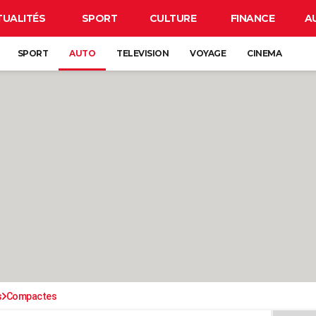
TUALITÉS
SPORT
CULTURE
FINANCE
A
SPORT
AUTO
TELEVISION
VOYAGE
CINEMA
s
Compactes