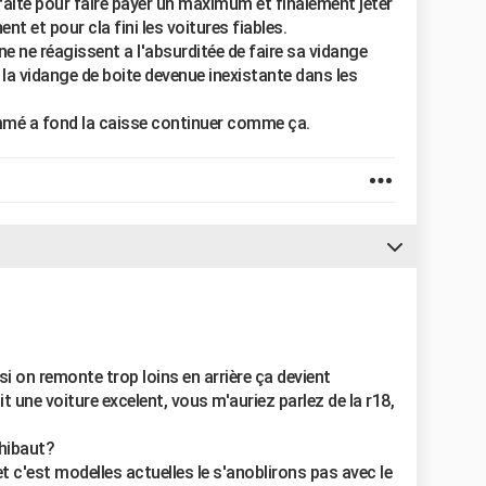
 faite pour faire payer un maximum et finalement jeter
ent et pour cla fini les voitures fiables.
ne ne réagissent a l'absurditée de faire sa vidange
 la vidange de boite devenue inexistante dans les
mmé a fond la caisse continuer comme ça.
 si on remonte trop loins en arrière ça devient
it une voiture excelent, vous m'auriez parlez de la r18,
hibaut?
t c'est modelles actuelles le s'anoblirons pas avec le