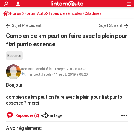
ACTUALITÉS
Forum
Forum Auto
Types de véhicules
Connexion
S'inscrire
Citadines
Rechercher
Société
Education
Villes
Politique
Faits Divers
Monde
+
SPORT
Sujet Précédent
Sujet Suivant
Football
Cyclisme
Forum
Coupe du monde 2026
Tennis
Rugby
CULTURE
Combien de km peut on faire avec le plein pour
TNT
Cinéma
Musique
Programme TV
Streaming
Sorties cinéma
+
fiat punto essence
FINANCE
Impôts
Immobilier
Banque
Crédit
Retraite
Epargne
Risques naturels par ville
Assurance
AUTO
Essence
Réserver un essai
Berlines
Forum auto
Essais
Citadines
SUV
+
HIGH-TECH
adeline
-
Modifié le 11 sept. 2019 à 09:23
hantout.fateh -
11 sept. 2019 à 08:20
Meilleur smartphone
Ordinateurs
Guide high-tech
Mobiles
Internet
Jeux vidéo
+
BRICOLAGE
Bonjour
Aménagement intérieur
Cuisine
Jardinage
+
Forum
Extérieur
Salle de bains
Rangement
WEEK-END
combien de km peut on faire avec le plein pour fiat punto
essence ? merci
Escapades
Expositions
Week-end nature
Guides de France
Patrimoine
Musées
+
LIFESTYLE
Bien-être
Mode
+
Art de vivre
Loisirs
Modes de vie
Répondre (2)
Partager
SANTE
Guide de la santé
Médicaments
+
Alimentation
Maladies
Sommeil
A voir également:
VOYAGE