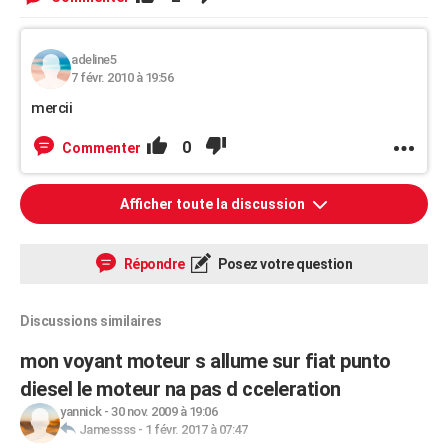
adeline5
7 févr. 2010 à 19:56
mercii
0
Commenter
Afficher toute la discussion
Répondre
Posez votre question
Discussions similaires
mon voyant moteur s allume sur fiat punto
diesel le moteur na pas d cceleration
yannick
-
30 nov. 2009 à 19:06
Jamessss
-
1 févr. 2017 à 07:47