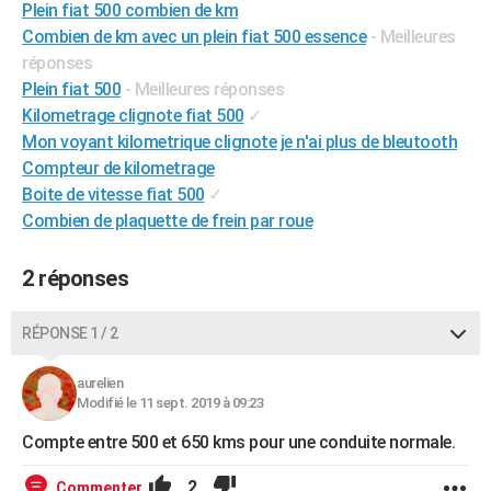
Plein fiat 500 combien de km
City break
Voyage de noces
Climat
Destinations
Voyage nature
Forum
+
PHOTO
Combien de km avec un plein fiat 500 essence
- Meilleures
réponses
GUIDES D'ACHAT
Plein fiat 500
- Meilleures réponses
Kilometrage clignote fiat 500
✓
BONS PLANS
Mon voyant kilometrique clignote je n'ai plus de bleutooth
CARTE DE VOEUX
Compteur de kilometrage
Boite de vitesse fiat 500
✓
Carte Bonne année
Carte Pâques
Carte de Noël
Carte Saint-Valentin
Carte d'anniversaire
DICTIONNAIRE
Combien de plaquette de frein par roue
Biographies
Expressions
Dictionnaire
Citations
Proverbes
PROGRAMME TV
2 réponses
COPAINS D'AVANT
Se connecter
Collèges
Universités
Service militaire
S'inscrire
Lycées
Primaires
Entreprises
Avis de recherche
RÉPONSE 1 / 2
AVIS DE DÉCÈS
FORUM
aurelien
Modifié le 11 sept. 2019 à 09:23
Lifestyle
Sport
Television
Cinema
Bricolage
Culture
Auto
Voyage
Compte entre 500 et 650 kms pour une conduite normale.
2
Commenter