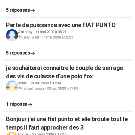
5 réponses
Perte de puissance avec une FIAT PUNTO
Anthony
-
11 mai 2008 à 08:21
jean-paul
-
11 mai 2008 à 08:21
5 réponses
je souhaiterai connaitre le couple de serrage
des vis de culasse d'une polo fox
annie
-
30 avr. 2009 à 17:04
ctoutmoica
-
30 avr. 2009 à 17:04
1 réponse
Bonjour j'ai une fiat punto et elle broute tout le
temps il faut approcher des 3
michel
-
25 mars 2009 à 17:27