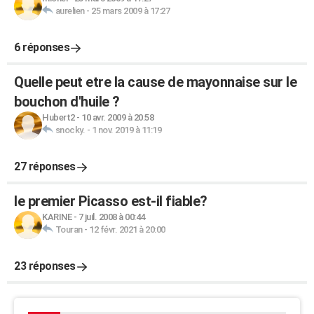
aurelien
-
25 mars 2009 à 17:27
6 réponses
Quelle peut etre la cause de mayonnaise sur le
bouchon d'huile ?
Hubert2
-
10 avr. 2009 à 20:58
snocky.
-
1 nov. 2019 à 11:19
27 réponses
le premier Picasso est-il fiable?
KARINE
-
7 juil. 2008 à 00:44
Touran
-
12 févr. 2021 à 20:00
23 réponses