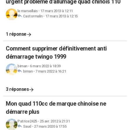
urgent probleme d'allumage quad chinois 110
le marseillais
-
17 mars 2013 à 12:11
Castormalin
-
17 mars 2013 à 12:15
1 réponse
Comment supprimer définitivement anti
démarrage twingo 1999
biman
-
6 mars 2022 à 18:39
biman
-
7 mars 2022 à 16:21
3 réponses
Mon quad 110cc de marque chinoise ne
démarre plus
Patrice2425
-
25 avr. 2012 à 21:31
Saud
-
27 mars 2020 à 17:55