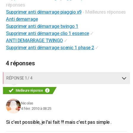
réponses
City break
Voyage de noces
Climat
Destinations
Voyage nature
Forum
+
PHOTO
Supprimer anti démarrage piaggio x9
- Meilleures réponses
Anti demarrage
GUIDES D'ACHAT
Supprimer anti démarrage twingo 1
BONS PLANS
Supprimer anti démarrage clio 1 essence
✓
ANTI DEMARRAGE TWINGO
✓
CARTE DE VOEUX
Supprimer anti démarrage scenic 1 phase 2
✓
Carte Bonne année
Carte Pâques
Carte de Noël
Carte Saint-Valentin
Carte d'anniversaire
DICTIONNAIRE
4 réponses
Biographies
Expressions
Dictionnaire
Citations
Proverbes
PROGRAMME TV
RÉPONSE 1 / 4
COPAINS D'AVANT
Se connecter
Collèges
Universités
Service militaire
S'inscrire
Lycées
Primaires
Entreprises
Avis de recherche
Meilleure réponse
AVIS DE DÉCÈS
FORUM
Nicolas
4 févr. 2010 à 08:25
Lifestyle
Sport
Television
Cinema
Bricolage
Culture
Auto
Voyage
Si c'est possible, je l'ai fait !!! mais c'est pas simple .