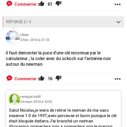
61
Commenter
RÉPONSE 2 / 4
olivier
4 févr. 2010 à 21:18
il faut demonter la puce d'une clé reconnue par le
calculateur , la coler avec du sckoch sur l'antenne noir
autour du newman.
16
Commenter
renegarcia40
24 mars 2018 à 10:03
Salut Nicolas,je viens de retirer le neiman de ma saxo
essence 1.0 de 1997,avec perceuse et burin puisque la clé
était bloquée dedans.J'ai branché un neiman
d'occasion,connecteur noir + connecteur gris,le marron