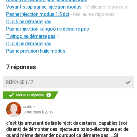
City break
Voyage de noces
Climat
Destinations
Voyage nature
Forum
+
Voyant stop panne injection modus
- Meilleures réponses
PHOTO
Panne injection modus 1.5 dci
- Meilleures réponses
GUIDES D'ACHAT
Clio 5 ne démarre pas
Panne injection kangoo ne démarre pas
BONS PLANS
Twingo ne démarre pas
✓
Clio 4 ne demarre pas
CARTE DE VOEUX
Panne pression huile modus
Carte Bonne année
Carte Pâques
Carte de Noël
Carte Saint-Valentin
Carte d'anniversaire
DICTIONNAIRE
7 réponses
Biographies
Expressions
Dictionnaire
Citations
Proverbes
PROGRAMME TV
COPAINS D'AVANT
RÉPONSE 1 / 7
Se connecter
Collèges
Universités
Service militaire
S'inscrire
Lycées
Primaires
Entreprises
Avis de recherche
AVIS DE DÉCÈS
Meilleure réponse
FORUM
aurelien
13 avr. 2009 à 23:17
Lifestyle
Sport
Television
Cinema
Bricolage
Culture
Auto
Voyage
c'est tjs amusant de lire le récit de certains, capables (soi
disant) de démonter des injecteurs pziso-électriques et de
quand même demander pourquoi ca démarre pas.....Si