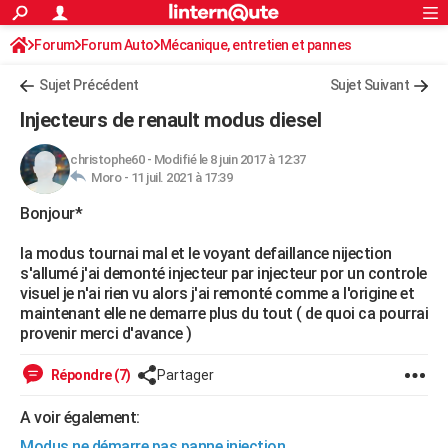
ACTUALITÉS
Forum
Forum Auto
Mécanique, entretien et pannes
Connexion
S'inscrire
Rechercher
Société
Education
Villes
Politique
Faits Divers
Monde
+
SPORT
Sujet Précédent
Sujet Suivant
Football
Cyclisme
Forum
Coupe du monde 2026
Tennis
Rugby
CULTURE
Injecteurs de renault modus diesel
TNT
Cinéma
Musique
Programme TV
Streaming
Sorties cinéma
+
FINANCE
christophe60
-
Modifié le 8 juin 2017 à 12:37
Moro -
11 juil. 2021 à 17:39
Impôts
Immobilier
Banque
Crédit
Retraite
Epargne
Risques naturels par ville
Assurance
AUTO
Bonjour*
Réserver un essai
Berlines
Forum auto
Essais
Citadines
SUV
+
HIGH-TECH
la modus tournai mal et le voyant defaillance nijection
Meilleur smartphone
Ordinateurs
Guide high-tech
Mobiles
Internet
Jeux vidéo
+
BRICOLAGE
s'allumé j'ai demonté injecteur par injecteur por un controle
visuel je n'ai rien vu alors j'ai remonté comme a l'origine et
Aménagement intérieur
Cuisine
Jardinage
+
Forum
Extérieur
Salle de bains
Rangement
WEEK-END
maintenant elle ne demarre plus du tout ( de quoi ca pourrai
provenir merci d'avance )
Escapades
Expositions
Week-end nature
Guides de France
Patrimoine
Musées
+
LIFESTYLE
Répondre (7)
Partager
Bien-être
Mode
+
Art de vivre
Loisirs
Modes de vie
SANTE
A voir également:
Guide de la santé
Médicaments
+
Alimentation
Maladies
Sommeil
VOYAGE
Modus ne démarre pas panne injection