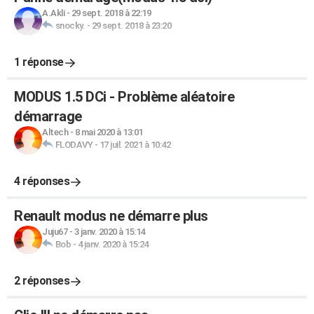
A.Akli
-
29 sept. 2018 à 22:19
snocky.
-
29 sept. 2018 à 23:20
1 réponse
MODUS 1.5 DCi - Problème aléatoire
démarrage
Altech
-
8 mai 2020 à 13:01
FLODAVY
-
17 juil. 2021 à 10:42
4 réponses
Renault modus ne démarre plus
Juju67
-
3 janv. 2020 à 15:14
Bob
-
4 janv. 2020 à 15:24
2 réponses