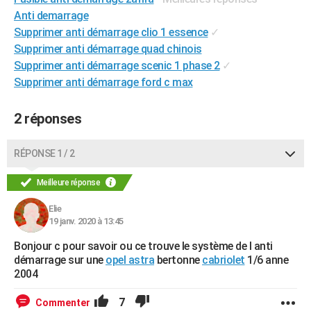
City break
Voyage de noces
Climat
Destinations
Voyage nature
Forum
+
Anti demarrage
PHOTO
Supprimer anti démarrage clio 1 essence
✓
GUIDES D'ACHAT
Supprimer anti démarrage quad chinois
Supprimer anti démarrage scenic 1 phase 2
✓
BONS PLANS
Supprimer anti démarrage ford c max
CARTE DE VOEUX
2 réponses
Carte Bonne année
Carte Pâques
Carte de Noël
Carte Saint-Valentin
Carte d'anniversaire
DICTIONNAIRE
RÉPONSE 1 / 2
Biographies
Expressions
Dictionnaire
Citations
Proverbes
PROGRAMME TV
Meilleure réponse
COPAINS D'AVANT
Elie
Se connecter
Collèges
Universités
Service militaire
S'inscrire
Lycées
Primaires
Entreprises
Avis de recherche
AVIS DE DÉCÈS
19 janv. 2020 à 13:45
FORUM
Bonjour c pour savoir ou ce trouve le système de l anti
démarrage sur une
opel astra
bertonne
cabriolet
1/6 anne
Lifestyle
Sport
Television
Cinema
Bricolage
Culture
Auto
Voyage
2004
7
Commenter