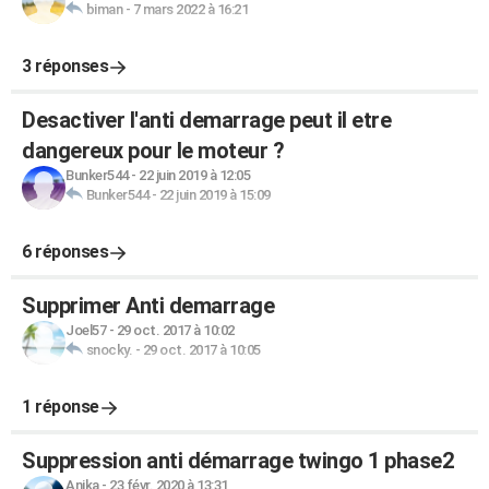
biman
-
7 mars 2022 à 16:21
3 réponses
Desactiver l'anti demarrage peut il etre
dangereux pour le moteur ?
Bunker544
-
22 juin 2019 à 12:05
Bunker544
-
22 juin 2019 à 15:09
6 réponses
Supprimer Anti demarrage
Joel57
-
29 oct. 2017 à 10:02
snocky.
-
29 oct. 2017 à 10:05
1 réponse
Suppression anti démarrage twingo 1 phase2
Anika
-
23 févr. 2020 à 13:31