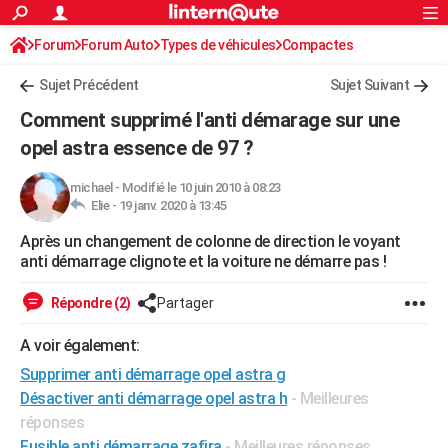
ACTUALITÉS
Forum
Forum Auto
Types de véhicules
Connexion
S'inscrire
Compactes
Rechercher
Société
Education
Villes
Politique
Faits Divers
Monde
+
SPORT
Sujet Précédent
Sujet Suivant
Football
Cyclisme
Forum
Coupe du monde 2026
Tennis
Rugby
CULTURE
Comment supprimé l'anti démarage sur une
TNT
Cinéma
Musique
Programme TV
Streaming
Sorties cinéma
+
opel astra essence de 97 ?
FINANCE
Impôts
Immobilier
Banque
Crédit
Retraite
Epargne
Risques naturels par ville
Assurance
AUTO
michael
-
Modifié le 10 juin 2010 à 08:23
Elie -
19 janv. 2020 à 13:45
Réserver un essai
Berlines
Forum auto
Essais
Citadines
SUV
+
HIGH-TECH
Après un changement de colonne de direction le voyant
anti démarrage clignote et la voiture ne démarre pas !
Meilleur smartphone
Ordinateurs
Guide high-tech
Mobiles
Internet
Jeux vidéo
+
BRICOLAGE
Répondre (2)
Partager
Aménagement intérieur
Cuisine
Jardinage
+
Forum
Extérieur
Salle de bains
Rangement
WEEK-END
A voir également:
Escapades
Expositions
Week-end nature
Guides de France
Patrimoine
Musées
+
LIFESTYLE
Supprimer anti démarrage opel astra g
Bien-être
Mode
+
Art de vivre
Loisirs
Modes de vie
SANTE
Désactiver anti démarrage opel astra h
- Meilleures
réponses
Guide de la santé
Médicaments
+
Alimentation
Maladies
Sommeil
VOYAGE
Fusible anti démarrage zafira
- Meilleures réponses