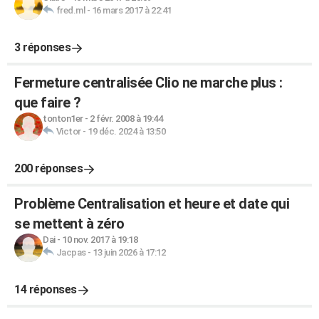
fred.ml
-
16 mars 2017 à 22:41
3 réponses
Fermeture centralisée Clio ne marche plus :
que faire ?
tonton1er
-
2 févr. 2008 à 19:44
Victor
-
19 déc. 2024 à 13:50
200 réponses
Problème Centralisation et heure et date qui
se mettent à zéro
Dai
-
10 nov. 2017 à 19:18
Jacpas
-
13 juin 2026 à 17:12
14 réponses