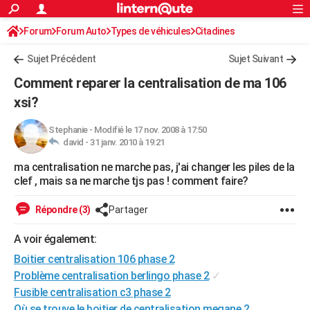
ACTUALITÉS
Forum
Forum Auto
Types de véhicules
Connexion
S'inscrire
Citadines
Rechercher
Société
Education
Villes
Politique
Faits Divers
Monde
+
SPORT
Sujet Précédent
Sujet Suivant
Football
Cyclisme
Forum
Coupe du monde 2026
Tennis
Rugby
CULTURE
Comment reparer la centralisation de ma 106
TNT
Cinéma
Musique
Programme TV
Streaming
Sorties cinéma
+
xsi?
FINANCE
Impôts
Immobilier
Banque
Crédit
Retraite
Epargne
Risques naturels par ville
Assurance
AUTO
Stephanie
-
Modifié le 17 nov. 2008 à 17:50
david -
31 janv. 2010 à 19:21
Réserver un essai
Berlines
Forum auto
Essais
Citadines
SUV
+
HIGH-TECH
ma centralisation ne marche pas, j'ai changer les piles de la
clef , mais sa ne marche tjs pas ! comment faire?
Meilleur smartphone
Ordinateurs
Guide high-tech
Mobiles
Internet
Jeux vidéo
+
BRICOLAGE
Répondre (3)
Partager
Aménagement intérieur
Cuisine
Jardinage
+
Forum
Extérieur
Salle de bains
Rangement
WEEK-END
A voir également:
Escapades
Expositions
Week-end nature
Guides de France
Patrimoine
Musées
+
LIFESTYLE
Boitier centralisation 106 phase 2
Bien-être
Mode
+
Art de vivre
Loisirs
Modes de vie
SANTE
Problème centralisation berlingo phase 2
✓
Fusible centralisation c3 phase 2
Guide de la santé
Médicaments
+
Alimentation
Maladies
Sommeil
VOYAGE
Où se trouve le boitier de centralisation megane 2