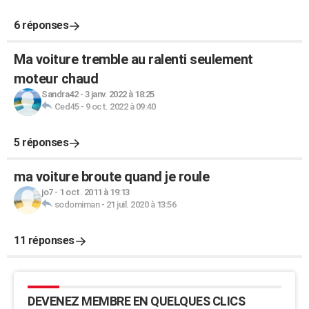
6 réponses
Ma voiture tremble au ralenti seulement
moteur chaud
Sandra42
-
3 janv. 2022 à 18:25
Ced45
-
9 oct. 2022 à 09:40
5 réponses
ma voiture broute quand je roule
jo7
-
1 oct. 2011 à 19:13
sodomiman
-
21 juil. 2020 à 13:56
11 réponses
DEVENEZ MEMBRE EN QUELQUES CLICS