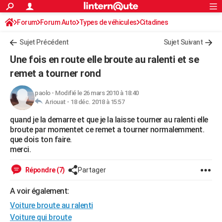
ACTUALITÉS
Forum
Forum Auto
Types de véhicules
Connexion
S'inscrire
Citadines
Rechercher
Société
Education
Villes
Politique
Faits Divers
Monde
+
SPORT
Sujet Précédent
Sujet Suivant
Football
Cyclisme
Forum
Coupe du monde 2026
Tennis
Rugby
CULTURE
Une fois en route elle broute au ralenti et se
TNT
Cinéma
Musique
Programme TV
Streaming
Sorties cinéma
+
remet a tourner rond
FINANCE
Impôts
Immobilier
Banque
Crédit
Retraite
Epargne
Risques naturels par ville
Assurance
AUTO
paolo
-
Modifié le 26 mars 2010 à 18:40
Ariouat -
18 déc. 2018 à 15:57
Réserver un essai
Berlines
Forum auto
Essais
Citadines
SUV
+
HIGH-TECH
quand je la demarre et que je la laisse tourner au ralenti elle
broute par momentet ce remet a tourner normalemment.
Meilleur smartphone
Ordinateurs
Guide high-tech
Mobiles
Internet
Jeux vidéo
+
BRICOLAGE
que dois ton faire.
merci.
Aménagement intérieur
Cuisine
Jardinage
+
Forum
Extérieur
Salle de bains
Rangement
WEEK-END
Répondre (7)
Partager
Escapades
Expositions
Week-end nature
Guides de France
Patrimoine
Musées
+
LIFESTYLE
A voir également:
Bien-être
Mode
+
Art de vivre
Loisirs
Modes de vie
SANTE
Voiture broute au ralenti
Guide de la santé
Médicaments
+
Alimentation
Maladies
Sommeil
VOYAGE
Voiture qui broute