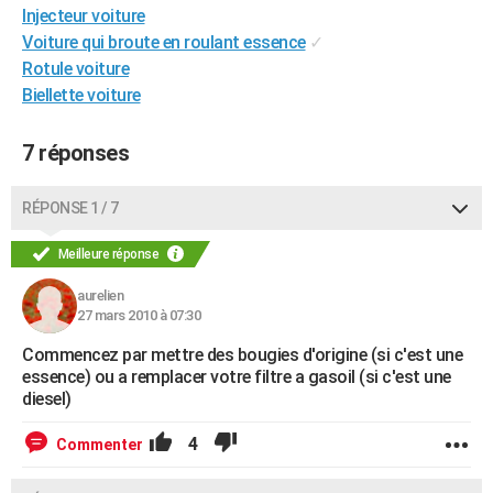
Injecteur voiture
City break
Voyage de noces
Climat
Destinations
Voyage nature
Forum
+
PHOTO
Voiture qui broute en roulant essence
✓
Rotule voiture
GUIDES D'ACHAT
Biellette voiture
BONS PLANS
7 réponses
CARTE DE VOEUX
Carte Bonne année
Carte Pâques
Carte de Noël
Carte Saint-Valentin
Carte d'anniversaire
DICTIONNAIRE
RÉPONSE 1 / 7
Biographies
Expressions
Dictionnaire
Citations
Proverbes
PROGRAMME TV
Meilleure réponse
COPAINS D'AVANT
aurelien
27 mars 2010 à 07:30
Se connecter
Collèges
Universités
Service militaire
S'inscrire
Lycées
Primaires
Entreprises
Avis de recherche
AVIS DE DÉCÈS
Commencez par mettre des bougies d'origine (si c'est une
essence) ou a remplacer votre filtre a gasoil (si c'est une
FORUM
diesel)
Lifestyle
Sport
Television
Cinema
Bricolage
Culture
Auto
Voyage
4
Commenter