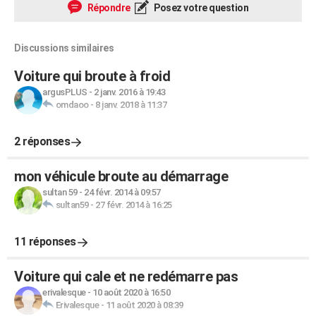
Répondre
Posez votre question
Discussions similaires
Voiture qui broute à froid
argusPLUS
-
2 janv. 2016 à 19:43
omdaoo
-
8 janv. 2018 à 11:37
2 réponses
mon véhicule broute au démarrage
sultan 59
-
24 févr. 2014 à 09:57
sultan59
-
27 févr. 2014 à 16:25
11 réponses
Voiture qui cale et ne redémarre pas
erivalesque
-
10 août 2020 à 16:50
Erivalesque
-
11 août 2020 à 08:39