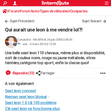
ACTUALITÉS
Forum
Forum Auto
Types de véhicules
Connexion
S'inscrire
Compactes
Rechercher
Société
Education
Villes
Politique
Faits Divers
Monde
+
SPORT
Sujet Précédent
Sujet Suivant
Football
Cyclisme
Forum
Coupe du monde 2026
Tennis
Rugby
CULTURE
Qui aurait une leon à me vendre lol?!
TNT
Cinéma
Musique
Programme TV
Streaming
Sorties cinéma
+
FINANCE
Casandra
-
Modifié le 26 juin 2008 à 09:26
axe -
6 mars 2014 à 13:56
Impôts
Immobilier
Banque
Crédit
Retraite
Epargne
Risques naturels par ville
Assurance
AUTO
Une belle seat leon 110 chevaux, même plus si disponibilité,
Réserver un essai
Berlines
Forum auto
Essais
Citadines
SUV
+
HIGH-TECH
soit de couleur noire, rouge ou jaune métalisée, vitres
teintées,catégorie top sport, enfin la classe quoi!
Meilleur smartphone
Ordinateurs
Guide high-tech
Mobiles
Internet
Jeux vidéo
+
BRICOLAGE
Répondre (13)
Partager
Aménagement intérieur
Cuisine
Jardinage
+
Forum
Extérieur
Salle de bains
Rangement
WEEK-END
A voir également:
Escapades
Expositions
Week-end nature
Guides de France
Patrimoine
Musées
+
LIFESTYLE
Seat leon concept
Bien-être
Mode
+
Art de vivre
Loisirs
Modes de vie
Neiman seat leon bloqué
✓
SANTE
Seat leon 1.6 tdi 105 problème
Guide de la santé
Médicaments
+
Alimentation
Maladies
Sommeil
VOYAGE
Clé seat leon ne fonctionne plus