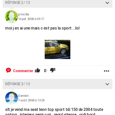
RÉPONSE 2 / 13
priscilia
16 juil. 2008 à 09:17
moi j en ai une mais c est pas la sport ...lol
0
Commenter
RÉPONSE 3 / 13
Damien
7 août 2008 à 13:35
slt je vend ma seat leon top sport tdi 150 de 2004 toute
option , interieur semi cuir , regul vitesse , ordi bord...