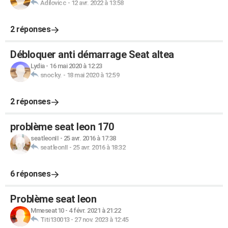
Adilovicc
-
12 avr. 2022 à 13:58
2 réponses
Débloquer anti démarrage Seat altea
Lydia
-
16 mai 2020 à 12:23
snocky.
-
18 mai 2020 à 12:59
2 réponses
problème seat leon 170
seatleonII
-
25 avr. 2016 à 17:38
seatleonII
-
25 avr. 2016 à 18:32
6 réponses
Problème seat leon
Mmeseat10
-
4 févr. 2021 à 21:22
Titi130013
-
27 nov. 2023 à 12:45