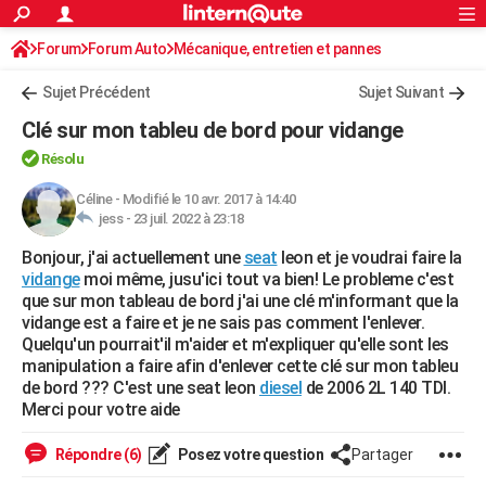
ACTUALITÉS
Forum
Forum Auto
Mécanique, entretien et pannes
Connexion
S'inscrire
Rechercher
Société
Education
Villes
Politique
Faits Divers
Monde
+
SPORT
Sujet Précédent
Sujet Suivant
Football
Cyclisme
Forum
Coupe du monde 2026
Tennis
Rugby
CULTURE
Clé sur mon tableu de bord pour vidange
TNT
Cinéma
Musique
Programme TV
Streaming
Sorties cinéma
+
FINANCE
Résolu
Impôts
Immobilier
Banque
Crédit
Retraite
Epargne
Risques naturels par ville
Assurance
Céline
-
Modifié le 10 avr. 2017 à 14:40
AUTO
jess -
23 juil. 2022 à 23:18
Réserver un essai
Berlines
Forum auto
Essais
Citadines
SUV
+
HIGH-TECH
Bonjour, j'ai actuellement une
seat
leon et je voudrai faire la
vidange
moi même, jusu'ici tout va bien! Le probleme c'est
Meilleur smartphone
Ordinateurs
Guide high-tech
Mobiles
Internet
Jeux vidéo
+
BRICOLAGE
que sur mon tableau de bord j'ai une clé m'informant que la
vidange est a faire et je ne sais pas comment l'enlever.
Aménagement intérieur
Cuisine
Jardinage
+
Forum
Extérieur
Salle de bains
Rangement
WEEK-END
Quelqu'un pourrait'il m'aider et m'expliquer qu'elle sont les
manipulation a faire afin d'enlever cette clé sur mon tableu
Escapades
Expositions
Week-end nature
Guides de France
Patrimoine
Musées
+
LIFESTYLE
de bord ??? C'est une seat leon
diesel
de 2006 2L 140 TDI.
Merci pour votre aide
Bien-être
Mode
+
Art de vivre
Loisirs
Modes de vie
SANTE
Répondre (6)
Posez votre question
Partager
Guide de la santé
Médicaments
+
Alimentation
Maladies
Sommeil
VOYAGE