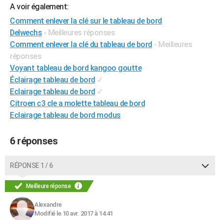
A voir également:
City break
Voyage de noces
Climat
Destinations
Voyage nature
Forum
+
PHOTO
Comment enlever la clé sur le tableau de bord
GUIDES D'ACHAT
Delwechs
- Meilleures réponses
Comment enlever la clé du tableau de bord
- Meilleures
BONS PLANS
réponses
Voyant tableau de bord kangoo goutte
CARTE DE VOEUX
Éclairage tableau de bord
✓
Carte Bonne année
Carte Pâques
Carte de Noël
Carte Saint-Valentin
Carte d'anniversaire
Eclairage tableau de bord
✓
DICTIONNAIRE
Citroen c3 cle a molette tableau de bord
Biographies
Expressions
Dictionnaire
Citations
Proverbes
PROGRAMME TV
Eclairage tableau de bord modus
COPAINS D'AVANT
6 réponses
Se connecter
Collèges
Universités
Service militaire
S'inscrire
Lycées
Primaires
Entreprises
Avis de recherche
AVIS DE DÉCÈS
RÉPONSE 1 / 6
FORUM
Meilleure réponse
Lifestyle
Sport
Television
Cinema
Bricolage
Culture
Auto
Voyage
Alexandre
Modifié le 10 avr. 2017 à 14:41