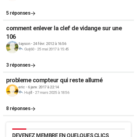
5 réponses
comment enlever la clef de vidange sur une
106
tayson
-
24 févr. 2012 à 16:56
Guij60
-
25 mai 2017 à 15:45
3 réponses
probleme compteur qui reste allumé
eric
-
6 janv. 2017 à 22:14
Hujill
-
27 mars 2025 à 18:56
8 réponses
DEVENEZ MEMBRE EN QUELQUES CLICS