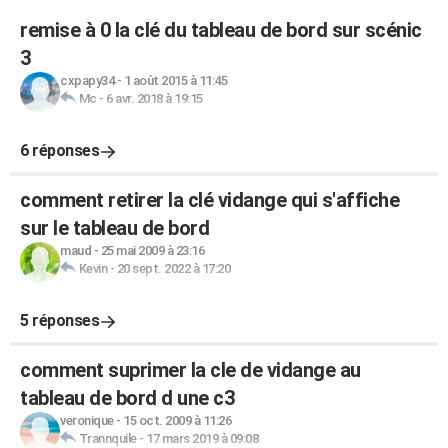
remise à 0 la clé du tableau de bord sur scénic
3
cxpapy34
-
1 août 2015 à 11:45
Mc
-
6 avr. 2018 à 19:15
6 réponses
comment retirer la clé vidange qui s'affiche
sur le tableau de bord
maud
-
25 mai 2009 à 23:16
Kevin
-
20 sept. 2022 à 17:20
5 réponses
comment suprimer la cle de vidange au
tableau de bord d une c3
veronique
-
15 oct. 2009 à 11:26
Trannquile
-
17 mars 2019 à 09:08