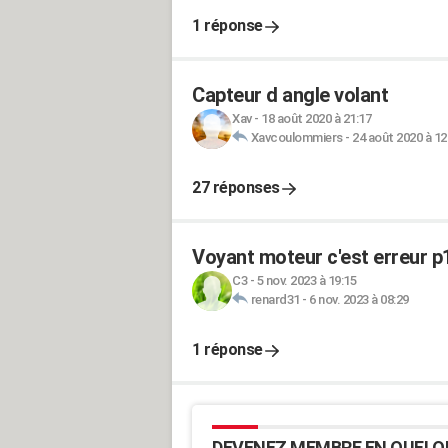
1 réponse
Capteur d angle volant
Xav
-
18 août 2020 à 21:17
Xavcoulommiers
-
24 août 2020 à 12
27 réponses
Voyant moteur c'est erreur p
C3
-
5 nov. 2023 à 19:15
renard31
-
6 nov. 2023 à 08:29
1 réponse
DEVENEZ MEMBRE EN QUELQ