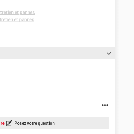
retien et pannes
retien et pannes
re
Posez votre question