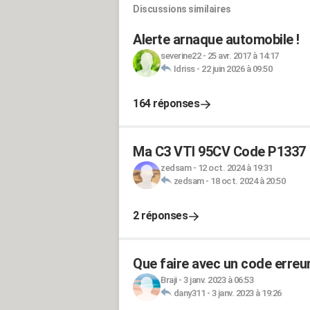
Discussions similaires
Alerte arnaque automobile !
severine22
-
25 avr. 2017 à 14:17
Idriss
-
22 juin 2026 à 09:50
164 réponses
Ma C3 VTI 95CV Code P1337
zedsam
-
12 oct. 2024 à 19:31
zedsam
-
18 oct. 2024 à 20:50
2 réponses
Que faire avec un code erreu
Braji
-
3 janv. 2023 à 06:53
dany311
-
3 janv. 2023 à 19:26