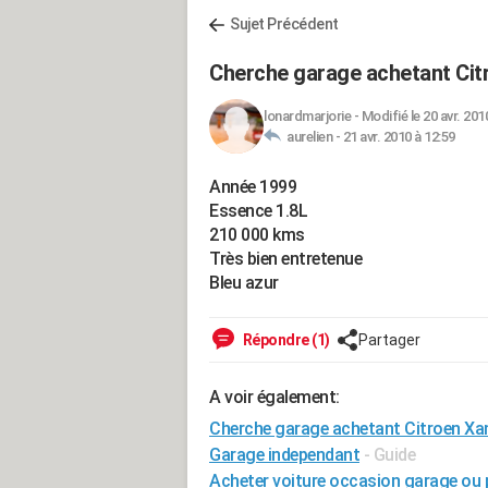
Sujet Précédent
Cherche garage achetant Cit
lonardmarjorie
-
Modifié le 20 avr. 201
aurelien -
21 avr. 2010 à 12:59
Année 1999
Essence 1.8L
210 000 kms
Très bien entretenue
Bleu azur
Répondre (1)
Partager
A voir également:
Cherche garage achetant Citroen Xa
Garage independant
- Guide
Acheter voiture occasion garage ou p