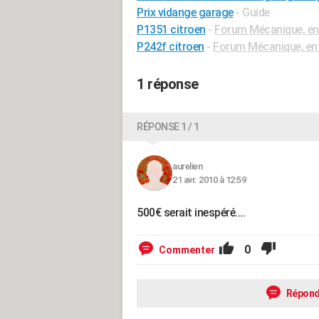
Prix vidange garage
- Guide
P1351 citroen
-
Forum Mécanique, ent
P242f citroen
-
Forum Mécanique, ent
1 réponse
RÉPONSE 1 / 1
aurelien
21 avr. 2010 à 12:59
500€ serait inespéré....
0
Commenter
Répond