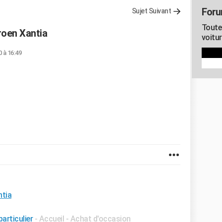
Foru
Sujet Suivant
Toute
roen Xantia
voitur
0 à 16:49
ntia
articulier
- Accueil - Achat d'occasion