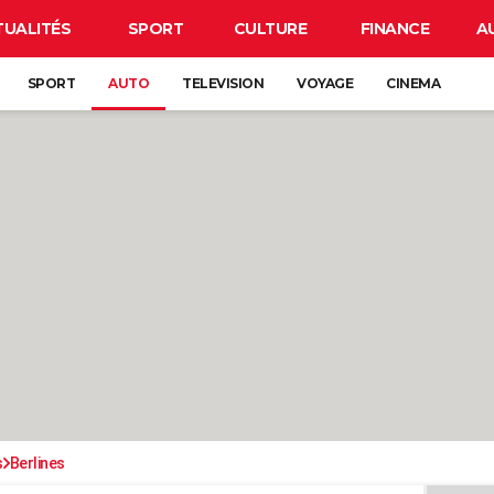
TUALITÉS
SPORT
CULTURE
FINANCE
A
SPORT
AUTO
TELEVISION
VOYAGE
CINEMA
s
Berlines