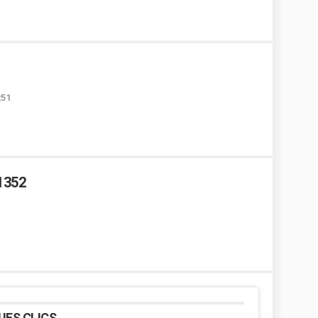
:51
1352
UES CLICS