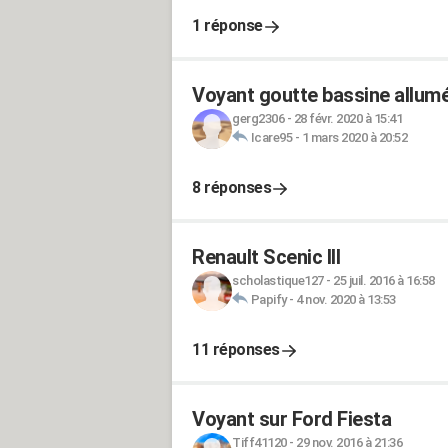
1 réponse
Voyant goutte bassine allumé 
gerg2306
-
28 févr. 2020 à 15:41
Icare95
-
1 mars 2020 à 20:52
8 réponses
Renault Scenic III
scholastique127
-
25 juil. 2016 à 16:58
Papify
-
4 nov. 2020 à 13:53
11 réponses
Voyant sur Ford Fiesta
Tiff41120
-
29 nov. 2016 à 21:36