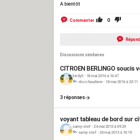
A bientôt
0
Commenter
Répond
Discussions similaires
CITROEN BERLINGO soucis voy
birdy5
-
18 mai 2016 à 16:47
docchaudiere
-
18 mai 2016 à 20:11
3 réponses
voyant tableau de bord sur ci
samy-stef
-
24 mai 2013 à 09:29
samy-stef
-
24 mai 2013 à 10:19