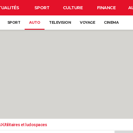
TUALITÉS
SPORT
CULTURE
FINANCE
A
SPORT
AUTO
TELEVISION
VOYAGE
CINEMA
s
Utilitaires et ludospaces