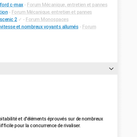
 ford c-max
-
Forum Mécanique, entretien et pannes
tion
-
Forum Mécanique, entretien et pannes
 scenic 2
✓
-
Forum Monospaces
vitesse et nombreux voyants allumés
-
Forum
itabilité et d'éléments éprouvés sur de nombreux
ifficile pour la concurrence de rivaliser.