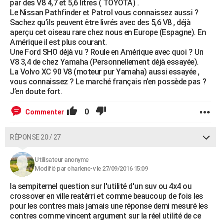
par des V8 4,7 et 5,6 litres ( TOYOTA) .
Le Nissan Pathfinder et Patrol vous connaissez aussi ?
Sachez qu’ils peuvent être livrés avec des 5,6 V8 , déjà
aperçu cet oiseau rare chez nous en Europe (Espagne). En
Amérique il est plus courant.
Une Ford SHO déjà vu ? Roule en Amérique avec quoi ? Un
V8 3,4 de chez Yamaha (Personnellement déjà essayée).
La Volvo XC 90 V8 (moteur pur Yamaha) aussi essayée ,
vous connaissez ? Le marché français n’en possède pas ?
J’en doute fort.
0
Commenter
RÉPONSE 20 / 27
Utilisateur anonyme
Modifié par charlene-v le 27/09/2016 15:09
la sempiternel question sur l'utilité d'un suv ou 4x4 ou
crossover en ville reatérri et comme beaucoup de fois les
pour les contres mais jamais une réponse demi mesuré les
contres comme vincent argument sur la réel utilité de ce