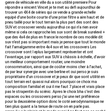
genre de véhicule en ville du a son utilité premiere Pour
répondre a vincent Vincet je te met au defi aujourdhui de
trouver un 4X4 de séries qui ce vende a grande echelle
equipé d'une boite courte d'une prise filtre a aire haut et de
pneu taillé pour le tout terrain la plus part des sont des
SUV et crossover vendu aujourdhui ce qui n'a rien avoir
même si cela ce rapproche les suv sont de break surelevé +
que des 4x4 de plus en france le nombre de ces modéle dit
suv n'est pas si important mais je pense que tout le monde
fait l'amalgamme entre 4x4 suv et les crossovers Les
crossover sont l eplus largement représenter et ont
l'avantage, par rapport aux SUV à châssis à échelle, d'avoir
un meilleur comportement routier, une moindre
consommation, ainsi que de coûter moins cher à l'achat,
de par leur synergie avec une berline et oui perso je suis
propriétaire d'un crossover et je peux dir que sont utilité en
tout terrain est quassi nul alors pourquoi ce choix ma
composition familial et oui il me faut 7 place et vrais place
pas le strapentin du scénic. Apres le choix bha c'est des
espaces ou les crossovers perso j'ai une net préférence
pour la deuxsième option donc le coté aerodynnamique ne
tien plus quant a la tenue de route on en parle pas.