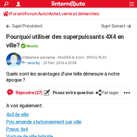
ACTUALITÉS
Forum
Forum Auto
Achat, vente et démarches
Connexion
S'inscrire
Rechercher
Société
Education
Villes
Politique
Faits Divers
Monde
+
SPORT
Avis sur les modèles
Sujet Précédent
Sujet Suivant
Football
Cyclisme
Forum
Coupe du monde 2026
Tennis
Rugby
CULTURE
Pourquoi utiliser des superpuissants 4X4 en
TNT
Cinéma
Musique
Programme TV
Streaming
Sorties cinéma
+
ville?
FINANCE
Résolu
Impôts
Immobilier
Banque
Crédit
Retraite
Epargne
Risques naturels par ville
Assurance
AUTO
Utilisateur anonyme
-
Modifié le 4 oct. 2010 à 15:33
snocky.
-
23 févr. 2016 à 23:58
Réserver un essai
Berlines
Forum auto
Essais
Citadines
SUV
+
HIGH-TECH
Quels sont les avantages d'une telle démesure à notre
époque ?
Meilleur smartphone
Ordinateurs
Guide high-tech
Mobiles
Internet
Jeux vidéo
+
BRICOLAGE
Répondre (27)
Posez votre question
Partager
Aménagement intérieur
Cuisine
Jardinage
+
Forum
Extérieur
Salle de bains
Rangement
WEEK-END
A voir également:
Escapades
Expositions
Week-end nature
Guides de France
Patrimoine
Musées
+
LIFESTYLE
4x4 de ville
Bien-être
Mode
+
Art de vivre
Loisirs
Modes de vie
SANTE
Prix amende stationnement par ville
Pneus 4x4
Guide de la santé
Médicaments
+
Alimentation
Maladies
Sommeil
VOYAGE
Voiture de ville hybride