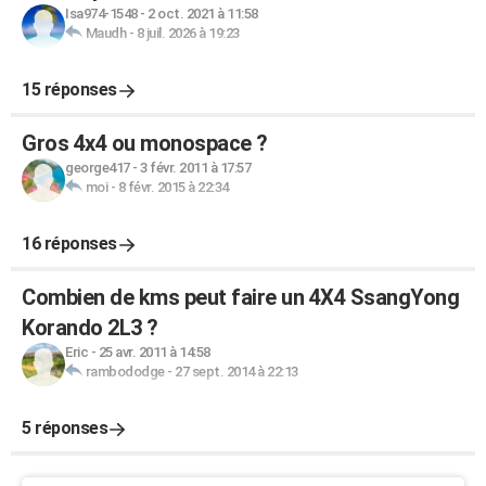
Isa974-1548
-
2 oct. 2021 à 11:58
Maudh
-
8 juil. 2026 à 19:23
15 réponses
Gros 4x4 ou monospace ?
george417
-
3 févr. 2011 à 17:57
moi
-
8 févr. 2015 à 22:34
16 réponses
Combien de kms peut faire un 4X4 SsangYong
Korando 2L3 ?
Eric
-
25 avr. 2011 à 14:58
rambododge
-
27 sept. 2014 à 22:13
5 réponses