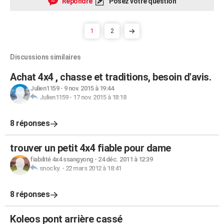
Répondre
Posez votre question
1
2
Discussions similaires
Achat 4x4 , chasse et traditions, besoin d'avis.
Julien1159
-
9 nov. 2015 à 19:44
Julien1159
-
17 nov. 2015 à 18:18
8 réponses
trouver un petit 4x4 fiable pour dame
fiabilité 4x4 ssangyong
-
24 déc. 2011 à 12:39
snocky.
-
22 mars 2012 à 18:41
8 réponses
Koleos pont arrière cassé