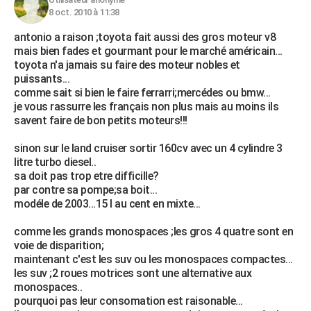
8 oct. 2010 à 11:38
antonio a raison ;toyota fait aussi des gros moteur v8
mais bien fades et gourmant pour le marché américain...
toyota n'a jamais su faire des moteur nobles et
puissants...
comme sait si bien le faire ferrarri;mercédes ou bmw...
je vous rassurre les français non plus mais au moins ils
savent faire de bon petits moteurs!!!
sinon sur le land cruiser sortir 160cv avec un 4 cylindre 3
litre turbo diesel..
sa doit pas trop etre difficille?
par contre sa pompe;sa boit...
modéle de 2003...15 l au cent en mixte...
comme les grands monospaces ;les gros 4 quatre sont en
voie de disparition;
maintenant c'est les suv ou les monospaces compactes...
les suv ;2 roues motrices sont une alternative aux
monospaces..
pourquoi pas leur consomation est raisonable...