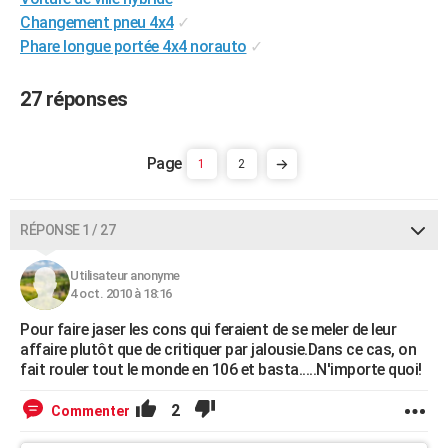
City break
Voyage de noces
Climat
Destinations
Voyage nature
Forum
+
Changement pneu 4x4
✓
PHOTO
Phare longue portée 4x4 norauto
✓
GUIDES D'ACHAT
27 réponses
BONS PLANS
CARTE DE VOEUX
1
2
Carte Bonne année
Carte Pâques
Carte de Noël
Carte Saint-Valentin
Carte d'anniversaire
DICTIONNAIRE
Biographies
Expressions
Dictionnaire
Citations
Proverbes
PROGRAMME TV
RÉPONSE 1 / 27
COPAINS D'AVANT
Utilisateur anonyme
4 oct. 2010 à 18:16
Se connecter
Collèges
Universités
Service militaire
S'inscrire
Lycées
Primaires
Entreprises
Avis de recherche
AVIS DE DÉCÈS
Pour faire jaser les cons qui feraient de se meler de leur
FORUM
affaire plutôt que de critiquer par jalousie.Dans ce cas, on
fait rouler tout le monde en 106 et basta.....N'importe quoi!
Lifestyle
Sport
Television
Cinema
Bricolage
Culture
Auto
Voyage
2
Commenter