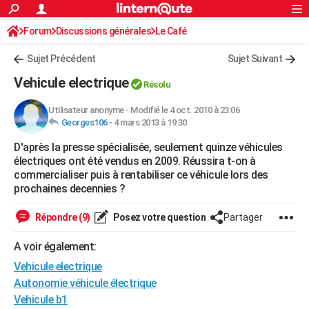
ACTUALITÉS
Forum
Discussions générales
Connexion
S'inscrire
Le Café
Rechercher
Société
Education
Villes
Politique
Faits Divers
Monde
+
SPORT
Sujet Précédent
Sujet Suivant
Football
Cyclisme
Forum
Coupe du monde 2026
Tennis
Rugby
CULTURE
Vehicule electrique
Résolu
TNT
Cinéma
Musique
Programme TV
Streaming
Sorties cinéma
+
FINANCE
Utilisateur anonyme
-
Modifié le 4 oct. 2010 à 23:06
Georges106
-
4 mars 2013 à 19:30
Impôts
Immobilier
Banque
Crédit
Retraite
Epargne
Risques naturels par ville
Assurance
AUTO
D'après la presse spécialisée, seulement quinze véhicules
Réserver un essai
Berlines
Forum auto
Essais
Citadines
SUV
+
HIGH-TECH
électriques ont été vendus en 2009. Réussira t-on à
commercialiser puis à rentabiliser ce véhicule lors des
Meilleur smartphone
Ordinateurs
Guide high-tech
Mobiles
Internet
Jeux vidéo
+
BRICOLAGE
prochaines decennies ?
Aménagement intérieur
Cuisine
Jardinage
+
Forum
Extérieur
Salle de bains
Rangement
WEEK-END
Répondre (9)
Posez votre question
Partager
Escapades
Expositions
Week-end nature
Guides de France
Patrimoine
Musées
+
LIFESTYLE
A voir également:
Vehicule electrique
Bien-être
Mode
+
Art de vivre
Loisirs
Modes de vie
SANTE
Autonomie véhicule électrique
Guide de la santé
Médicaments
+
Alimentation
Maladies
Sommeil
VOYAGE
Vehicule b1