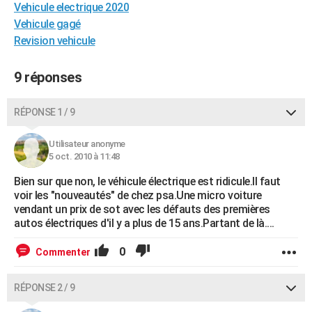
Vehicule electrique 2020
City break
Voyage de noces
Climat
Destinations
Voyage nature
Forum
+
PHOTO
Vehicule gagé
Revision vehicule
GUIDES D'ACHAT
BONS PLANS
9 réponses
CARTE DE VOEUX
RÉPONSE 1 / 9
Carte Bonne année
Carte Pâques
Carte de Noël
Carte Saint-Valentin
Carte d'anniversaire
DICTIONNAIRE
Utilisateur anonyme
Biographies
Expressions
Dictionnaire
Citations
Proverbes
5 oct. 2010 à 11:48
PROGRAMME TV
Bien sur que non, le véhicule électrique est ridicule.Il faut
COPAINS D'AVANT
voir les "nouveautés" de chez psa.Une micro voiture
vendant un prix de sot avec les défauts des premières
Se connecter
Collèges
Universités
Service militaire
S'inscrire
Lycées
Primaires
Entreprises
Avis de recherche
AVIS DE DÉCÈS
autos électriques d'il y a plus de 15 ans.Partant de là....
FORUM
0
Commenter
Lifestyle
Sport
Television
Cinema
Bricolage
Culture
Auto
Voyage
RÉPONSE 2 / 9