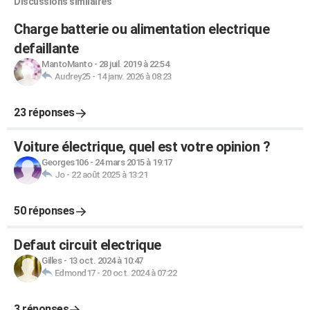
Discussions similaires
Charge batterie ou alimentation electrique
defaillante
MantoManto
-
28 juil. 2019 à 22:54
Audrey25
-
14 janv. 2026 à 08:23
23 réponses
Voiture électrique, quel est votre opinion ?
Georges106
-
24 mars 2015 à 19:17
Jo
-
22 août 2025 à 13:21
50 réponses
Defaut circuit electrique
Gilles
-
13 oct. 2024 à 10:47
Edmond17
-
20 oct. 2024 à 07:22
3 réponses