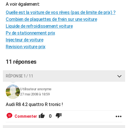
A voir également:
City break
Voyage de noces
Climat
Destinations
Voyage nature
Forum
+
PHOTO
Quelle est la voiture de vos rêves (pas de limite de prix) ?
GUIDES D'ACHAT
Combien de plaquettes de frein sur une voiture
Liquide de refroidissement voiture
BONS PLANS
Pv de stationnement prix
Injecteur de voiture
CARTE DE VOEUX
Revision voiture prix
Carte Bonne année
Carte Pâques
Carte de Noël
Carte Saint-Valentin
Carte d'anniversaire
DICTIONNAIRE
11 réponses
Biographies
Expressions
Dictionnaire
Citations
Proverbes
PROGRAMME TV
RÉPONSE 1 / 11
COPAINS D'AVANT
Se connecter
Collèges
Universités
Service militaire
S'inscrire
Lycées
Primaires
Entreprises
Avis de recherche
AVIS DE DÉCÈS
Utilisateur anonyme
27 mai 2008 à 18:59
FORUM
Audi R8 4.2 quattro R tronic !
Lifestyle
Sport
Television
Cinema
Bricolage
Culture
Auto
Voyage
0
Commenter