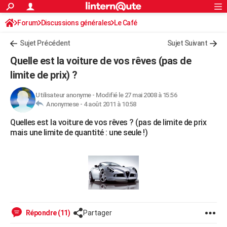
ACTUALITÉS
Forum
Discussions générales
Connexion
S'inscrire
Le Café
Rechercher
Société
Education
Villes
Politique
Faits Divers
Monde
+
SPORT
Sujet Précédent
Sujet Suivant
Football
Cyclisme
Forum
Coupe du monde 2026
Tennis
Rugby
CULTURE
Quelle est la voiture de vos rêves (pas de
TNT
Cinéma
Musique
Programme TV
Streaming
Sorties cinéma
+
limite de prix) ?
FINANCE
Impôts
Immobilier
Banque
Crédit
Retraite
Epargne
Risques naturels par ville
Assurance
AUTO
Utilisateur anonyme
-
Modifié le 27 mai 2008 à 15:56
Anonymese -
4 août 2011 à 10:58
Réserver un essai
Berlines
Forum auto
Essais
Citadines
SUV
+
HIGH-TECH
Quelles est la voiture de vos rêves ? (pas de limite de prix
mais une limite de quantité : une seule !)
Meilleur smartphone
Ordinateurs
Guide high-tech
Mobiles
Internet
Jeux vidéo
+
BRICOLAGE
Aménagement intérieur
Cuisine
Jardinage
+
Forum
Extérieur
Salle de bains
Rangement
WEEK-END
Escapades
Expositions
Week-end nature
Guides de France
Patrimoine
Musées
+
LIFESTYLE
Bien-être
Mode
+
Art de vivre
Loisirs
Modes de vie
SANTE
Répondre (11)
Partager
Guide de la santé
Médicaments
+
Alimentation
Maladies
Sommeil
VOYAGE