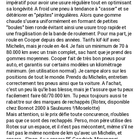
impératif pour avoir une usure régulière tout en optimisant
sa longévité. A froid une pneu à tendance à "casser" et se
détériorer en "pépites" irrégulières. Alors qune gomme
chaude s'usera uniformément en formant de petites
"boules" bien ronde évitant ainsi une usure trop rapide et
une fragilisation de la bande de roulement. Pour ma part, je
roule en Cooper depuis des années. Tarifs kif-kif avec
Michelin, mais je roule en 4x4. Je fais un minimum de 70 à
80.000 km avec un train complet, sac hant que je prend des
gommes moyennes. Cooper fait de très bon pneus pour
auto, et garantis sur certains modèles un kilomètrage
minimum. (en utilisation normal). Je campe alors sur les
positions de tout le monde. Prends du Michelin, entretien
correctement tes pneus ainsi que ta voiture. A l'achat,
c'est un peu là qu'le bas blesse, mais je t'assure que tu peux
facilement faire 60/70.000 km. Tu peux toujours aussi te
rabattre sur des marques de rechappés (Rotex, disponible
chez Bonnot 2000 à Saulxures ²/Moselotte)
Mais attention, si le prix défie toute concurence, n'oublies
pas que ce sont des rechappés. Perso, mon père utilise des
Rotex sur un espace, et il n'est pas mécontent, même s'il ne
fait pas le même nombre de km qu'avec un Michelin, et