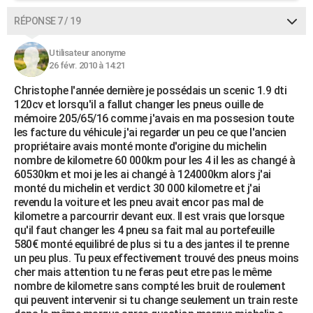
RÉPONSE 7 / 19
Utilisateur anonyme
26 févr. 2010 à 14:21
Christophe l'année dernière je possédais un scenic 1.9 dti
120cv et lorsqu'il a fallut changer les pneus ouille de
mémoire 205/65/16 comme j'avais en ma possesion toute
les facture du véhicule j'ai regarder un peu ce que l'ancien
propriétaire avais monté monte d'origine du michelin
nombre de kilometre 60 000km pour les 4 il les as changé à
60530km et moi je les ai changé à 124000km alors j'ai
monté du michelin et verdict 30 000 kilometre et j'ai
revendu la voiture et les pneu avait encor pas mal de
kilometre a parcourrir devant eux. Il est vrais que lorsque
qu'il faut changer les 4 pneu sa fait mal au portefeuille
580€ monté equilibré de plus si tu a des jantes il te prenne
un peu plus. Tu peux effectivement trouvé des pneus moins
cher mais attention tu ne feras peut etre pas le même
nombre de kilometre sans compté les bruit de roulement
qui peuvent intervenir si tu change seulement un train reste