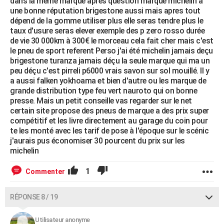
dans la même marque apres question marque michelin a
une bonne réputation brigestone aussi mais apres tout
dépend de la gomme utiliser plus elle seras tendre plus le
taux d'usure seras elever exemple des p zero rosso durée
de vie 30 000km à 300€ le morceau cela fait cher mais c'est
le pneu de sport referent Perso j'ai été michelin jamais deçu
brigestone turanza jamais déçu la seule marque qui ma un
peu déçu c'est pirreli p6000 vrais savon sur sol mouillé. Il y
a aussi falken yokhoama et bien d'autre ou les marque de
grande distribution type feu vert nauroto qui on bonne
presse. Mais un petit conseille vas regarder sur le net
certain site propose des pneus de marque a des prix super
compétitif et les livre directement au garage du coin pour
te les monté avec les tarif de pose à l'époque sur le scénic
j'aurais pus économiser 30 pourcent du prix sur les
michelin
1
Commenter
RÉPONSE 8 / 19
Utilisateur anonyme