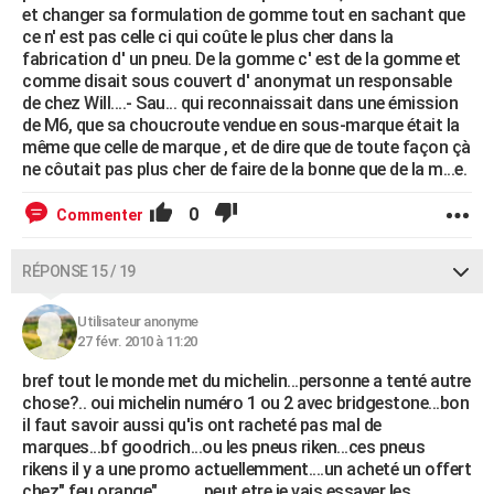
et changer sa formulation de gomme tout en sachant que
ce n' est pas celle ci qui coûte le plus cher dans la
fabrication d' un pneu. De la gomme c' est de la gomme et
comme disait sous couvert d' anonymat un responsable
de chez Will....- Sau... qui reconnaissait dans une émission
de M6, que sa choucroute vendue en sous-marque était la
même que celle de marque , et de dire que de toute façon çà
ne côutait pas plus cher de faire de la bonne que de la m...e.
0
Commenter
RÉPONSE 15 / 19
Utilisateur anonyme
27 févr. 2010 à 11:20
bref tout le monde met du michelin...personne a tenté autre
chose?.. oui michelin numéro 1 ou 2 avec bridgestone...bon
il faut savoir aussi qu'is ont racheté pas mal de
marques...bf goodrich...ou les pneus riken...ces pneus
rikens il y a une promo actuellemment....un acheté un offert
chez" feu orange"............peut etre je vais essayer les