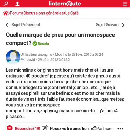
ACTUALITÉS
Forum
Discussions générales
Connexion
S'inscrire
Le Café
Rechercher
Société
Education
Villes
Politique
Faits Divers
Monde
+
SPORT
Sujet Précédent
Sujet Suivant
Football
Cyclisme
Forum
Coupe du monde 2026
Tennis
Rugby
CULTURE
Quelle marque de pneu pour un monospace
TNT
Cinéma
Musique
Programme TV
Streaming
Sorties cinéma
+
compact?
FINANCE
Résolu
Impôts
Immobilier
Banque
Crédit
Retraite
Epargne
Risques naturels par ville
Assurance
AUTO
Utilisateur anonyme
-
Modifié le 25 févr. 2010 à 09:24
david -
29 déc. 2012 à 01:32
Réserver un essai
Berlines
Forum auto
Essais
Citadines
SUV
+
HIGH-TECH
Les michelins d'origine sont bons mais cher et l'usure
ordinaire: 40 ooo;bref je pense qu'i existe des pneus aussi
Meilleur smartphone
Ordinateurs
Guide high-tech
Mobiles
Internet
Jeux vidéo
+
BRICOLAGE
endurants mais moins chers...je cherche une marque
connue: bridgestone ;continental ;dunlop...etc...j'ai déjà
Aménagement intérieur
Cuisine
Jardinage
+
Forum
Extérieur
Salle de bains
Rangement
WEEK-END
essayé des pirelli sur une berline; c'est moins cher mais la
durée de vie est trés faible:fausses économies...que mettez
Escapades
Expositions
Week-end nature
Guides de France
Patrimoine
Musées
+
LIFESTYLE
vous sur votre monospace
compact:touran;zaphyra;picasso scénic etc.....j'ai un c4
Bien-être
Mode
+
Art de vivre
Loisirs
Modes de vie
SANTE
picasso...
Guide de la santé
Médicaments
+
Alimentation
Maladies
Sommeil
VOYAGE
Répondre (19)
Posez votre question
Partager