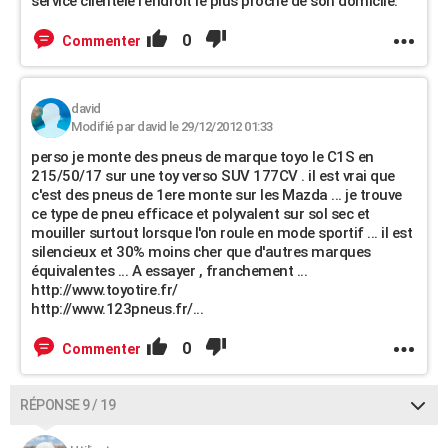
service clientèle l'endroit le plus proche de son domicile.
0
Commenter
david
Modifié par david le 29/12/2012 01:33
perso je monte des pneus de marque toyo le C1S en
215/50/17 sur une toy verso SUV 177CV . il est vrai que
c'est des pneus de 1ere monte sur les Mazda ... je trouve
ce type de pneu efficace et polyvalent sur sol sec et
mouiller surtout lorsque l'on roule en mode sportif ... il est
silencieux et 30% moins cher que d'autres marques
équivalentes ... A essayer , franchement ...
http://www.toyotire.fr/
http://www.123pneus.fr/...
0
Commenter
RÉPONSE 9 / 19