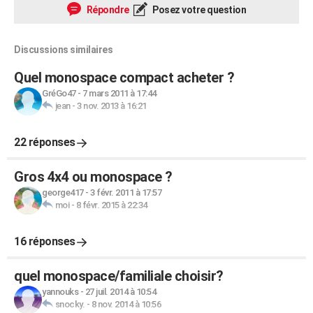
Répondre
Posez votre question
Discussions similaires
Quel monospace compact acheter ?
GréGo47
-
7 mars 2011 à 17:44
jean
-
3 nov. 2013 à 16:21
22 réponses
Gros 4x4 ou monospace ?
george417
-
3 févr. 2011 à 17:57
moi
-
8 févr. 2015 à 22:34
16 réponses
quel monospace/familiale choisir?
yannouks
-
27 juil. 2014 à 10:54
snocky.
-
8 nov. 2014 à 10:56