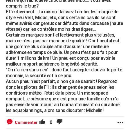
Nestlé qui fabrique le chocolat des MDD.... Vous avez
compris le truc?
Effectivement : il a raison : laissez tomber les marque de
style Feu Vert, Midas, etc, dans certains cas ils se sont
même avérés dangereux car défauts dans carcasse (haute
vitesse) car les contrôles moins drastiques...
Certaines marques sont effectivement plus vite usées,
mais ce n'est pas par manque de qualité ! Continental est
une gomme plus souple afin d'assurer une meilleure
adhérence en temps de pluie. Un pneu n'est pas fait pour
durer 1 millions de km ! Un pneu est conçu pour avoir le
meilleur rapport adhérence-longévité-sécurité.
"On n'a rien sans rien" : donc faut accepter d'ouvrir le porte-
monnaie, la sécurité est à ce prix.
Aucun pneu n'est parfait, sinon ça se saurait ! Regardez
donc les pilotes de F1 : ils changent de pneus selon les
conditions météo, l'état de la piste. Un monospace
compact, je présume que c'est pour une famille qu'on n'a
pas envie de voir mourir au tournant suivant ou qui adore
les aquaplannings, alors sans discuter : Michelin !
0
Commenter