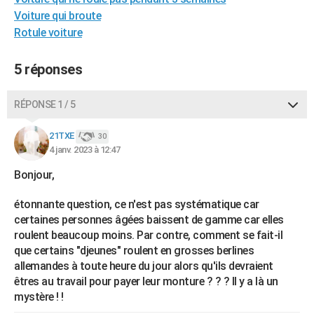
City break
Voyage de noces
Climat
Destinations
Voyage nature
Forum
+
Voiture qui broute
PHOTO
Rotule voiture
GUIDES D'ACHAT
5 réponses
BONS PLANS
CARTE DE VOEUX
RÉPONSE 1 / 5
Carte Bonne année
Carte Pâques
Carte de Noël
Carte Saint-Valentin
Carte d'anniversaire
DICTIONNAIRE
21TXE
30
4 janv. 2023 à 12:47
Biographies
Expressions
Dictionnaire
Citations
Proverbes
PROGRAMME TV
Bonjour,
COPAINS D'AVANT
étonnante question, ce n'est pas systématique car
Se connecter
Collèges
Universités
Service militaire
S'inscrire
Lycées
Primaires
Entreprises
Avis de recherche
AVIS DE DÉCÈS
certaines personnes âgées baissent de gamme car elles
roulent beaucoup moins. Par contre, comment se fait-il
FORUM
que certains "djeunes" roulent en grosses berlines
allemandes à toute heure du jour alors qu'ils devraient
Lifestyle
Sport
Television
Cinema
Bricolage
Culture
Auto
Voyage
êtres au travail pour payer leur monture ? ? ? Il y a là un
mystère ! !