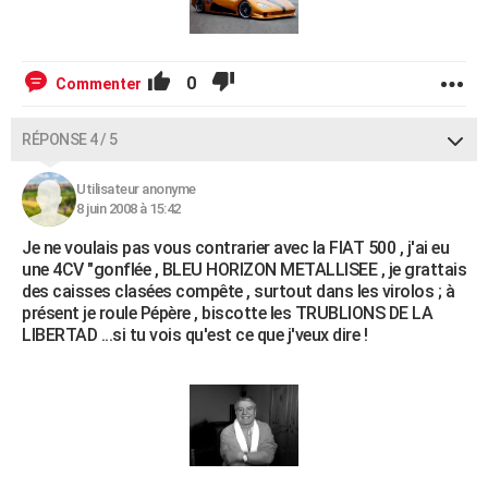
0
Commenter
RÉPONSE 4 / 5
Utilisateur anonyme
8 juin 2008 à 15:42
Je ne voulais pas vous contrarier avec la FIAT 500 , j'ai eu
une 4CV "gonflée , BLEU HORIZON METALLISEE , je grattais
des caisses clasées compête , surtout dans les virolos ; à
présent je roule Pépère , biscotte les TRUBLIONS DE LA
LIBERTAD ...si tu vois qu'est ce que j'veux dire !