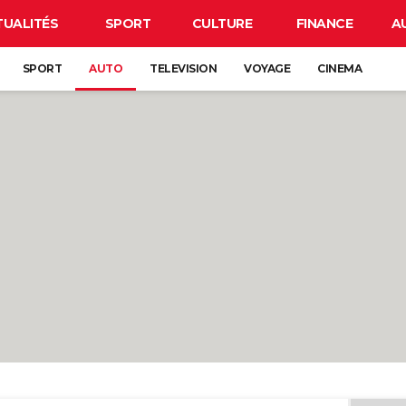
TUALITÉS
SPORT
CULTURE
FINANCE
A
SPORT
AUTO
TELEVISION
VOYAGE
CINEMA