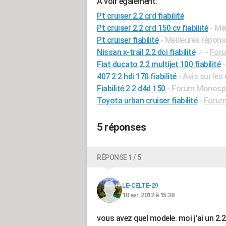
A voir également:
Pt cruiser 2.2 crd fiabilité
Pt cruiser 2.2 crd 150 cv fiabilité
- Me
Pt cruiser fiabilité
- Meilleures répon
Nissan x-trail 2.2 dci fiabilité
✓
-
Foru
Fiat ducato 2.2 multijet 100 fiabilité
407 2.2 hdi 170 fiabilité
-
Avis sur les
Fiabilité 2.2 d4d 150
-
Forum Monosp
Toyota urban cruiser fiabilité
-
Forum
5 réponses
RÉPONSE 1 / 5
LE-CELTE-29
10 avr. 2012 à 15:38
vous avez quel modele. moi j'ai un 2.2