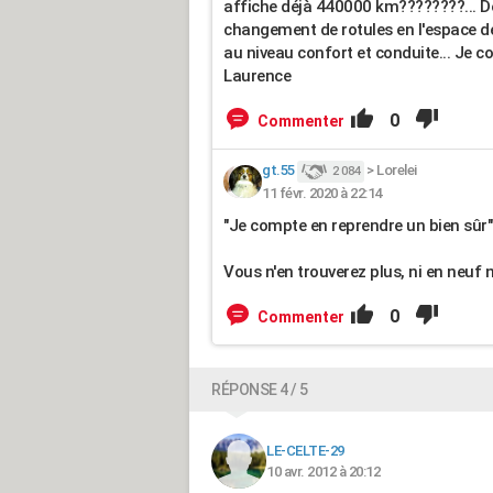
affiche déjà 440000 km????????... D
changement de rotules en l'espace de 
au niveau confort et conduite... Je 
Laurence
0
Commenter
gt.55
>
Lorelei
2 084
11 févr. 2020 à 22:14
"Je compte en reprendre un bien sûr"
Vous n'en trouverez plus, ni en neuf n
0
Commenter
RÉPONSE 4 / 5
LE-CELTE-29
10 avr. 2012 à 20:12