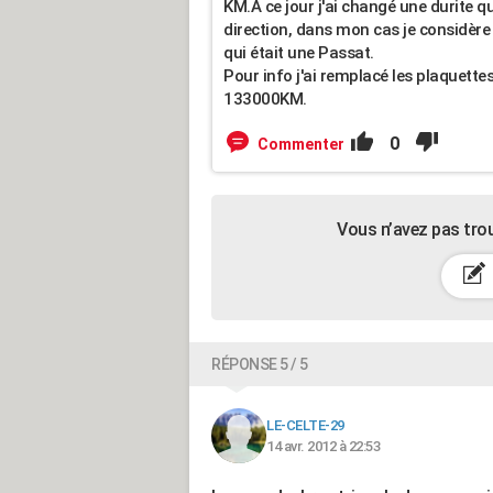
KM.A ce jour j'ai changé une durite q
direction, dans mon cas je considère 
qui était une Passat.
Pour info j'ai remplacé les plaquettes
133000KM.
0
Commenter
Vous n’avez pas tro
RÉPONSE 5 / 5
LE-CELTE-29
14 avr. 2012 à 22:53