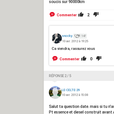
soucis sur 90000km
2
Commenter
snocky.
147
10 avr. 2012 à 19:25
Ca viendra, rassurez vous
0
Commenter
RÉPONSE 2 / 5
LE-CELTE-29
10 avr. 2012 à 15:08
Salut ta question date. mais si tu n'a
Pt essence et diesel construit avant