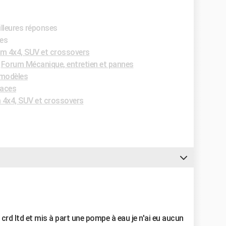
illeures réponses
ses
m 4x4, SUV et crossovers
-
Forum Mécanique, entretien et pannes
 modèles
aces
 4x4, SUV et crossovers
 crd ltd et mis à part une pompe à eau je n'ai eu aucun