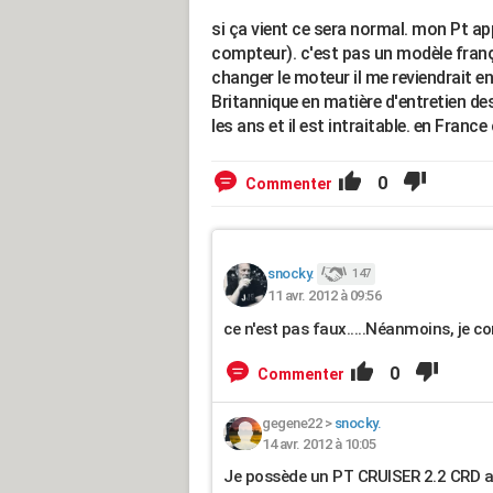
si ça vient ce sera normal. mon Pt 
compteur). c'est pas un modèle françai
changer le moteur il me reviendrait e
Britannique en matière d'entretien des
les ans et il est intraitable. en Fran
0
Commenter
snocky.
147
11 avr. 2012 à 09:56
ce n'est pas faux.....Néanmoins, je co
0
Commenter
gegene22
>
snocky.
14 avr. 2012 à 10:05
Je possède un PT CRUISER 2.2 CRD a