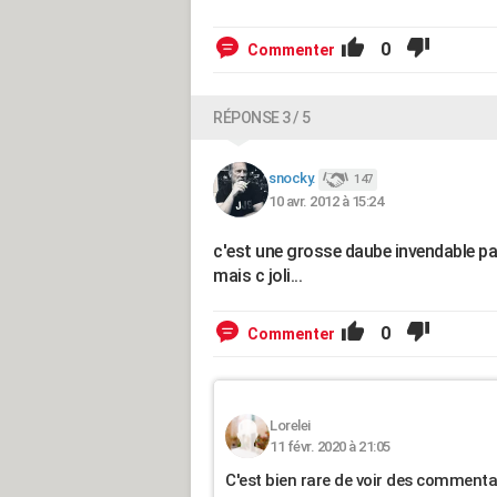
0
Commenter
RÉPONSE 3 / 5
snocky.
147
10 avr. 2012 à 15:24
c'est une grosse daube invendable pa
mais c joli...
0
Commenter
Lorelei
11 févr. 2020 à 21:05
C'est bien rare de voir des commentai