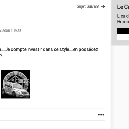
Le C
Sujet Suivant
Lieu d
Humou
i 2008 à 19:35
h....Je compte investir dans ce style....en possédez
??