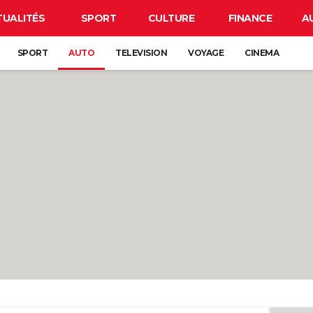
TUALITÉS
SPORT
CULTURE
FINANCE
A
SPORT
AUTO
TELEVISION
VOYAGE
CINEMA