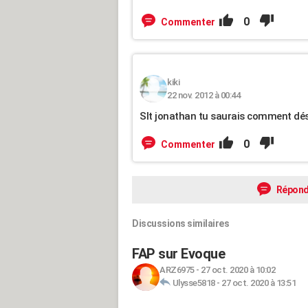
0
Commenter
kiki
22 nov. 2012 à 00:44
Slt jonathan tu saurais comment dés
0
Commenter
Répond
Discussions similaires
FAP sur Evoque
ARZ6975
-
27 oct. 2020 à 10:02
Ulysse5818
-
27 oct. 2020 à 13:51