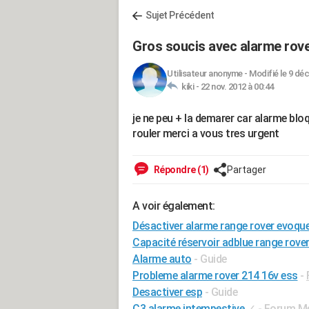
Sujet Précédent
Gros soucis avec alarme rov
Utilisateur anonyme
-
Modifié le 9 déc
kiki -
22 nov. 2012 à 00:44
je ne peu + la demarer car alarme bl
rouler merci a vous tres urgent
Répondre (1)
Partager
A voir également:
Désactiver alarme range rover evoqu
Capacité réservoir adblue range rove
Alarme auto
- Guide
Probleme alarme rover 214 16v ess
-
Desactiver esp
- Guide
C3 alarme intempestive
✓
-
Forum Mé