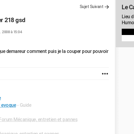
Le C
Sujet Suivant
Lieu d
er 218 gsd
Humou
. 2008 à 15:04
oque demareur comment puis je la couper pour pouvoir
e
r evoque
- Guide
Forum Mécanique, entretien et pannes
canique, entretien et pannes