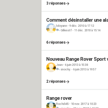
3 réponses
Comment désinstaller une ala
loloyann
-
9 déc. 2010 à 17:12
Gillesstf
-
11 déc. 2010 à 15:14
6 réponses
Nouveau Range Rover Sport v
Jean
-
6 juin 2013 à 15:38
snocky.
-
6 juin 2013 à 19:57
2 réponses
Range rover
Rochdi45
-
10 nov. 2017 à 10:23