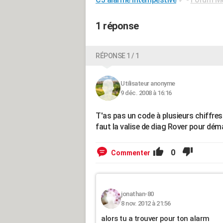
1 réponse
RÉPONSE 1 / 1
Utilisateur anonyme
9 déc. 2008 à 16:16
T'as pas un code à plusieurs chiffres 
faut la valise de diag Rover pour déma
0
Commenter
jonathan-80
8 nov. 2012 à 21:56
alors tu a trouver pour ton alarm