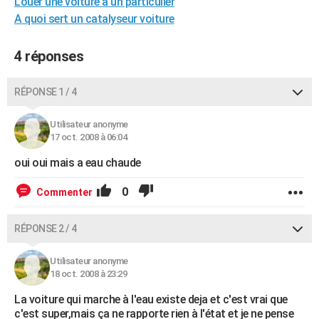
Louer une voiture à un particulier
City break
Voyage de noces
Climat
Destinations
Voyage nature
Forum
+
PHOTO
A quoi sert un catalyseur voiture
GUIDES D'ACHAT
4 réponses
BONS PLANS
RÉPONSE 1 / 4
CARTE DE VOEUX
Utilisateur anonyme
Carte Bonne année
Carte Pâques
Carte de Noël
Carte Saint-Valentin
Carte d'anniversaire
DICTIONNAIRE
17 oct. 2008 à 06:04
Biographies
Expressions
Dictionnaire
Citations
Proverbes
PROGRAMME TV
oui oui mais a eau chaude
COPAINS D'AVANT
0
Commenter
Se connecter
Collèges
Universités
Service militaire
S'inscrire
Lycées
Primaires
Entreprises
Avis de recherche
AVIS DE DÉCÈS
RÉPONSE 2 / 4
FORUM
Utilisateur anonyme
Lifestyle
Sport
Television
Cinema
Bricolage
Culture
Auto
Voyage
18 oct. 2008 à 23:29
La voiture qui marche à l'eau existe deja et c'est vrai que
c'est super,mais ça ne rapporte rien à l'état et je ne pense