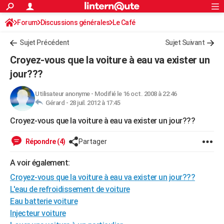
ACTUALITÉS
Forum
Discussions générales
Connexion
S'inscrire
Le Café
Rechercher
Société
Education
Villes
Politique
Faits Divers
Monde
+
SPORT
Sujet Précédent
Sujet Suivant
Football
Cyclisme
Forum
Coupe du monde 2026
Tennis
Rugby
CULTURE
Croyez-vous que la voiture à eau va exister un
TNT
Cinéma
Musique
Programme TV
Streaming
Sorties cinéma
+
jour???
FINANCE
Impôts
Immobilier
Banque
Crédit
Retraite
Epargne
Risques naturels par ville
Assurance
AUTO
Utilisateur anonyme
-
Modifié le 16 oct. 2008 à 22:46
Gérard -
28 juil. 2012 à 17:45
Réserver un essai
Berlines
Forum auto
Essais
Citadines
SUV
+
HIGH-TECH
Croyez-vous que la voiture à eau va exister un jour???
Meilleur smartphone
Ordinateurs
Guide high-tech
Mobiles
Internet
Jeux vidéo
+
BRICOLAGE
Répondre (4)
Partager
Aménagement intérieur
Cuisine
Jardinage
+
Forum
Extérieur
Salle de bains
Rangement
WEEK-END
A voir également:
Escapades
Expositions
Week-end nature
Guides de France
Patrimoine
Musées
+
LIFESTYLE
Croyez-vous que la voiture à eau va exister un jour???
L'eau de refroidissement de voiture
Bien-être
Mode
+
Art de vivre
Loisirs
Modes de vie
SANTE
Eau batterie voiture
Injecteur voiture
Guide de la santé
Médicaments
+
Alimentation
Maladies
Sommeil
VOYAGE