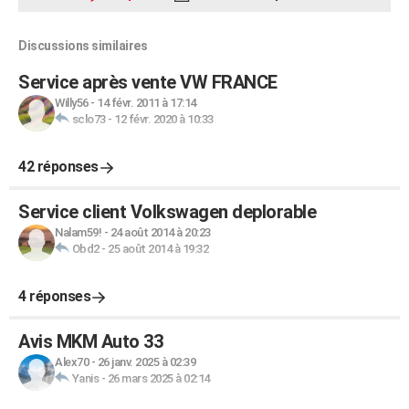
Discussions similaires
Service après vente VW FRANCE
Willy56
-
14 févr. 2011 à 17:14
sclo73
-
12 févr. 2020 à 10:33
42 réponses
Service client Volkswagen deplorable
Nalam59!
-
24 août 2014 à 20:23
Obd2
-
25 août 2014 à 19:32
4 réponses
Avis MKM Auto 33
Alex70
-
26 janv. 2025 à 02:39
Yanis
-
26 mars 2025 à 02:14