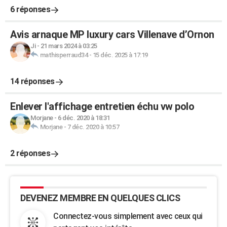
6 réponses
Avis arnaque MP luxury cars Villenave d’Ornon
Ji
-
21 mars 2024 à 03:25
mathisperraud34
-
15 déc. 2025 à 17:19
14 réponses
Enlever l'affichage entretien échu vw polo
Morjane
-
6 déc. 2020 à 18:31
Morjane
-
7 déc. 2020 à 10:57
2 réponses
DEVENEZ MEMBRE EN QUELQUES CLICS
Connectez-vous simplement avec ceux qui