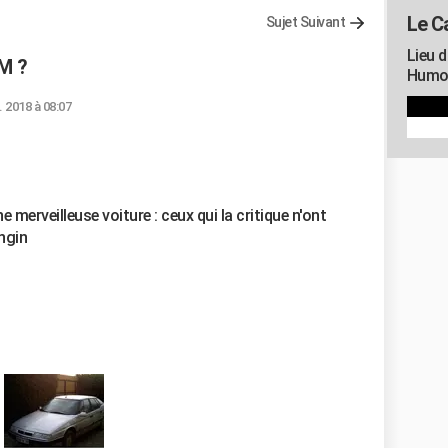
Le C
Sujet Suivant
Lieu d
XM ?
Humou
l. 2018 à 08:07
 merveilleuse voiture : ceux qui la critique n'ont
ngin