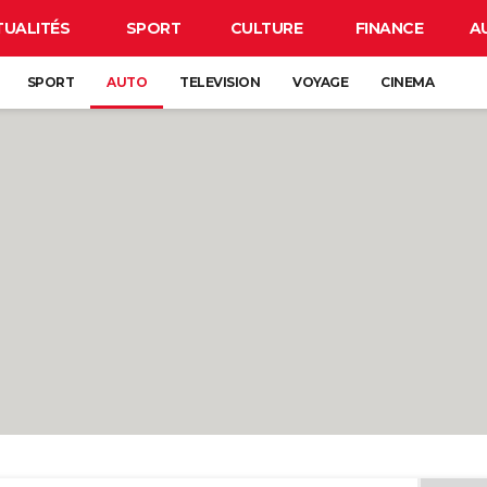
TUALITÉS
SPORT
CULTURE
FINANCE
A
SPORT
AUTO
TELEVISION
VOYAGE
CINEMA