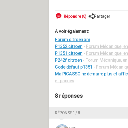
Répondre (8)
Partager
A voir également:
Forum citroen xm
P1352 citroen
-
Forum Mécanique, ent
P1351 citroen
-
Forum Mécanique, ent
P242f citroen
-
Forum Mécanique, ent
Code défaut p1351
-
Forum Mécanique
Ma PICASSO ne demarre plus et affi
et pannes
8 réponses
RÉPONSE 1 / 8