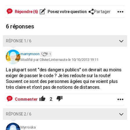
City break
Voyage de noces
Climat
Destinations
Voyage nature
Forum
+
PHOTO
Répondre (6)
Posez votre question
Partager
GUIDES D'ACHAT
6 réponses
BONS PLANS
RÉPONSE 1 / 6
CARTE DE VOEUX
Carte Bonne année
Carte Pâques
Carte de Noël
Carte Saint-Valentin
Carte d'anniversaire
DICTIONNAIRE
mamymoon
1
Modifié par OlivierLinternaute le 10/10/2013 19:11
Biographies
Expressions
Dictionnaire
Citations
Proverbes
PROGRAMME TV
La plupart sont "des dangers publics" on devrait au moins
exiger de passer le code ? Je les redoute sur la route!
COPAINS D'AVANT
Souvent ce sont des personnes âgées qui ne voient plus
très claire et n'ont pas de notions de distances.
Se connecter
Collèges
Universités
Service militaire
S'inscrire
Lycées
Primaires
Entreprises
Avis de recherche
AVIS DE DÉCÈS
2
Commenter
FORUM
Lifestyle
Sport
Television
Cinema
Bricolage
Culture
Auto
Voyage
RÉPONSE 2 / 6
Myrroska