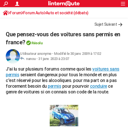
ACTUALITÉS
Forum
Forum Auto
Auto et société (débats)
Connexion
S'inscrire
Rechercher
Société
Education
Villes
Politique
Faits Divers
Monde
+
SPORT
Sujet Suivant
Football
Cyclisme
Forum
Coupe du monde 2026
Tennis
Rugby
CULTURE
Que pensez-vous des voitures sans permis en
TNT
Cinéma
Musique
Programme TV
Streaming
Sorties cinéma
+
france?
FINANCE
Résolu
Impôts
Immobilier
Banque
Crédit
Retraite
Epargne
Risques naturels par ville
Assurance
AUTO
Utilisateur anonyme
-
Modifié le 30 janv. 2009 à 17:02
nanou -
31 janv. 2023 à 23:07
Réserver un essai
Berlines
Forum auto
Essais
Citadines
SUV
+
HIGH-TECH
J'ai lu sur plusieurs forums comme quoi les
voitures sans
permis
seraient dangereux pour tous le monde et en plus
Meilleur smartphone
Ordinateurs
Guide high-tech
Mobiles
Internet
Jeux vidéo
+
BRICOLAGE
c'est réservé pour les alcooliques. pour ma part on a pas
forcement besoin du
permis
pour pourvoir
conduire
ce
Aménagement intérieur
Cuisine
Jardinage
+
Forum
Extérieur
Salle de bains
Rangement
WEEK-END
genre de voitures si on connais son code de la route.
Escapades
Expositions
Week-end nature
Guides de France
Patrimoine
Musées
+
LIFESTYLE
Bien-être
Mode
+
Art de vivre
Loisirs
Modes de vie
SANTE
Guide de la santé
Médicaments
+
Alimentation
Maladies
Sommeil
VOYAGE