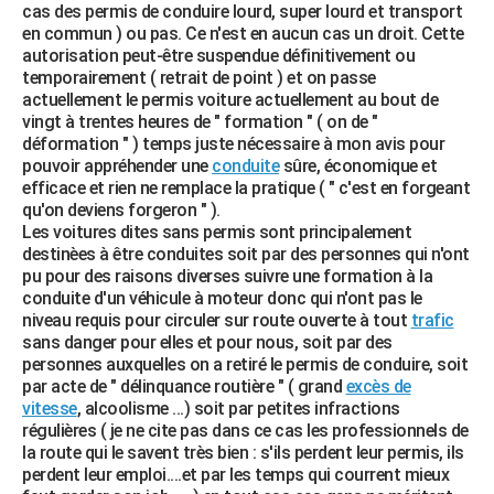
cas des permis de conduire lourd, super lourd et transport
en commun ) ou pas. Ce n'est en aucun cas un droit. Cette
autorisation peut-être suspendue définitivement ou
temporairement ( retrait de point ) et on passe
actuellement le permis voiture actuellement au bout de
vingt à trentes heures de " formation " ( on de "
déformation " ) temps juste nécessaire à mon avis pour
pouvoir appréhender une
conduite
sûre, économique et
efficace et rien ne remplace la pratique ( " c'est en forgeant
qu'on deviens forgeron " ).
Les voitures dites sans permis sont principalement
destinèes à être conduites soit par des personnes qui n'ont
pu pour des raisons diverses suivre une formation à la
conduite d'un véhicule à moteur donc qui n'ont pas le
niveau requis pour circuler sur route ouverte à tout
trafic
sans danger pour elles et pour nous, soit par des
personnes auxquelles on a retiré le permis de conduire, soit
par acte de " délinquance routière " ( grand
excès de
vitesse
, alcoolisme ...) soit par petites infractions
régulières ( je ne cite pas dans ce cas les professionnels de
la route qui le savent très bien : s'ils perdent leur permis, ils
perdent leur emploi....et par les temps qui courrent mieux