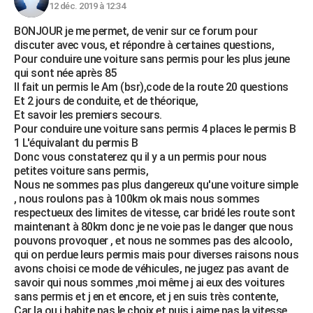
12 déc. 2019 à 12:34
BONJOUR je me permet, de venir sur ce forum pour
discuter avec vous, et répondre à certaines questions,
Pour conduire une voiture sans permis pour les plus jeune
qui sont née après 85
Il fait un permis le Am (bsr),code de la route 20 questions
Et 2 jours de conduite, et de théorique,
Et savoir les premiers secours.
Pour conduire une voiture sans permis 4 places le permis B
1 L'équivalant du permis B
Donc vous constaterez qu il y a un permis pour nous
petites voiture sans permis,
Nous ne sommes pas plus dangereux qu'une voiture simple
, nous roulons pas à 100km ok mais nous sommes
respectueux des limites de vitesse, car bridé les route sont
maintenant à 80km donc je ne voie pas le danger que nous
pouvons provoquer , et nous ne sommes pas des alcoolo,
qui on perdue leurs permis mais pour diverses raisons nous
avons choisi ce mode de véhicules, ne jugez pas avant de
savoir qui nous sommes ,moi même j ai eux des voitures
sans permis et j en et encore, et j en suis très contente,
Car la ou j habite pas le choix et puis j aime pas la vitesse