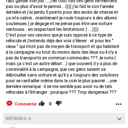
faut garder son job .....) en tout cas ces gens ne méritent
pas ou plus d'avoir le permis ...((((.j'ai fait le con l'annèe
dernière et j'ai perdu 5 points pour des excès de vitesse et
ça m'a calmé....maintenant je roule toujours à des allures
soutenues ( je dégage et ne pense pas être une voiture
ventouse ...en respectant les limitations ) ....))))
C'est pour ces raisons que je suis opposé à ce type de
véhicule et j'entends déjà des voix s'élever : et pour les "
vieux " qui n'ont pas de moyen de transport et qui habitent
à la campagne ou tout du moins dans des lieux ou il n'y a
pas de transports en commun commodes ??? Je note (
mais ça c'est un autre débat ...) que souvent il y a plus de
convivialité à la campagne, que ces gens savent se
débrouiller sans voiture et qu'il y a toujours des solutions
pour se ravitailler même dans le coin le plus paumé ....une
dernière remarque : il ne me semble pas avoir vu de tels
véhicules à l'étranger : pourquoi ??? Trop dangereux ???
0
Commenter
RÉPONSE 6 / 6