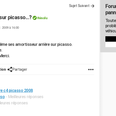
Foru
Sujet Suivant
pann
ur picasso...?
Résolu
Toute
probl
r. 2009 à 16:00
véhicu
même ses amortisseur arrière sur picasso.
e.
Merci.
tion
Partager
e c4 picasso 2008
sso
- Meilleures réponses
lleures réponses