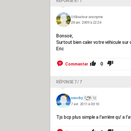
RÉPONSE 6 / 7
Utilisateur anonyme
28 avr. 2009 à 22:24
Bonsoir,
Surtout bien caler votre véhicule sur 
Eric
0
Commenter
RÉPONSE 7 / 7
snocky
12
7 avr. 2011 à 00:10
Tjs bcp plus simple a l'arrière qu' a l'