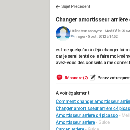
Sujet Précédent
Changer amortisseur arrière s
Utilisateur anonyme
-
Modifié le 25 av
roger -
5 oct. 2012 à 14:52
est-ce quelqu'un à déjà changer lui-
car je serai tenté de le faire moi-mêm
avez-vous des conseils à me donner.
Répondre (7)
Posez votre ques
A voir également:
Comment changer amortisseur arrièr
Changer amortisseur arrière c4 pica
Amortisseur arriere c4 picasso
- Mei
Amortisseur arriere
- Guide
Cardan arriere
- Guide