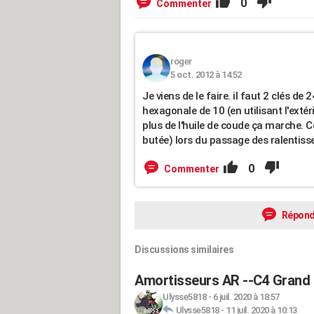
0
Commenter
roger
5 oct. 2012 à 14:52
Je viens de le faire. il faut 2 clés de 
hexagonale de 10 (en utilisant l'extér
plus de l'huile de coude ça marche. Ce
butée) lors du passage des ralentisse
0
Commenter
Répond
Discussions similaires
Amortisseurs AR --C4 Grand 
Ulysse5818
-
6 juil. 2020 à 18:57
Ulysse5818
-
11 juil. 2020 à 10:13