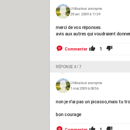
Utilisateur anonyme
28 avr. 2009 à 11:39
merci de vos réponses.
avis aux autres qui voudraient donner
1
Commenter
RÉPONSE 4 / 7
Utilisateur anonyme
1 mai 2009 à 08:56
non je n'ai pas un picasso,mais tu tr
bon courage
1
Commenter