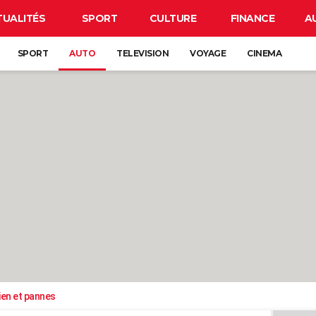
TUALITÉS
SPORT
CULTURE
FINANCE
A
SPORT
AUTO
TELEVISION
VOYAGE
CINEMA
ien et pannes