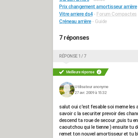
Prix changement amortisseur arrière
Vitre arriere ds4
-
Forum Compactes
Créneau arrière
- Guide
7 réponses
RÉPONSE 1 / 7
Meilleure réponse
Utilisateur anonyme
27 avr. 2009 à 15:32
salut oui c'est fesable soi meme les a
savoir c la securiter prevoir des chand
descend ta roue de secour ,puis tu en
caoutchou qui le tienne ) ensuite tu d
remet ton nouvel amortisseur et tu bl