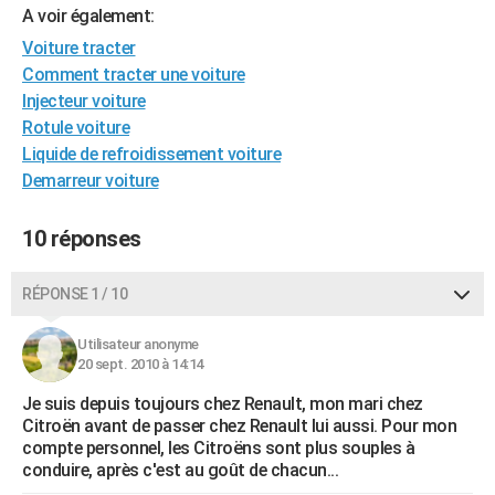
A voir également:
City break
Voyage de noces
Climat
Destinations
Voyage nature
Forum
+
PHOTO
Voiture tracter
GUIDES D'ACHAT
Comment tracter une voiture
Injecteur voiture
BONS PLANS
Rotule voiture
Liquide de refroidissement voiture
CARTE DE VOEUX
Demarreur voiture
Carte Bonne année
Carte Pâques
Carte de Noël
Carte Saint-Valentin
Carte d'anniversaire
DICTIONNAIRE
10 réponses
Biographies
Expressions
Dictionnaire
Citations
Proverbes
PROGRAMME TV
RÉPONSE 1 / 10
COPAINS D'AVANT
Se connecter
Collèges
Universités
Service militaire
S'inscrire
Lycées
Primaires
Entreprises
Avis de recherche
AVIS DE DÉCÈS
Utilisateur anonyme
20 sept. 2010 à 14:14
FORUM
Je suis depuis toujours chez Renault, mon mari chez
Lifestyle
Sport
Television
Cinema
Bricolage
Culture
Auto
Voyage
Citroën avant de passer chez Renault lui aussi. Pour mon
compte personnel, les Citroëns sont plus souples à
conduire, après c'est au goût de chacun...