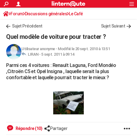
ACTUALITÉS
Forum
Discussions générales
Connexion
S'inscrire
Le Café
Rechercher
Société
Education
Villes
Politique
Faits Divers
Monde
+
SPORT
Sujet Précédent
Sujet Suivant
Football
Cyclisme
Forum
Coupe du monde 2026
Tennis
Rugby
CULTURE
Quel modèle de voiture pour tracter ?
TNT
Cinéma
Musique
Programme TV
Streaming
Sorties cinéma
+
FINANCE
Utilisateur anonyme
-
Modifié le 20 sept. 2010 à 13:51
LIRAN -
5 sept. 2011 à 09:14
Impôts
Immobilier
Banque
Crédit
Retraite
Epargne
Risques naturels par ville
Assurance
AUTO
Parmi ces 4 voitures : Renault Laguna, Ford Mondéo
Réserver un essai
Berlines
Forum auto
Essais
Citadines
SUV
+
HIGH-TECH
,Citroën C5 et Opel Insigna , laquelle serait la plus
confortable et laquelle pourrait tracter le mieux ?
Meilleur smartphone
Ordinateurs
Guide high-tech
Mobiles
Internet
Jeux vidéo
+
BRICOLAGE
Aménagement intérieur
Cuisine
Jardinage
+
Forum
Extérieur
Salle de bains
Rangement
WEEK-END
Escapades
Expositions
Week-end nature
Guides de France
Patrimoine
Musées
+
LIFESTYLE
Bien-être
Mode
+
Art de vivre
Loisirs
Modes de vie
SANTE
Répondre (10)
Partager
Guide de la santé
Médicaments
+
Alimentation
Maladies
Sommeil
VOYAGE