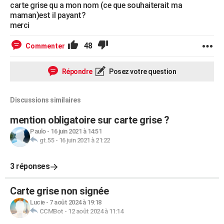
carte grise qu a mon nom (ce que souhaiterait ma
maman)est il payant?
merci
48
Commenter
Répondre
Posez votre question
Discussions similaires
mention obligatoire sur carte grise ?
Paulo
-
16 juin 2021 à 14:51
gt.55
-
16 juin 2021 à 21:22
3 réponses
Carte grise non signée
Lucie
-
7 août 2024 à 19:18
CCMBot
-
12 août 2024 à 11:14