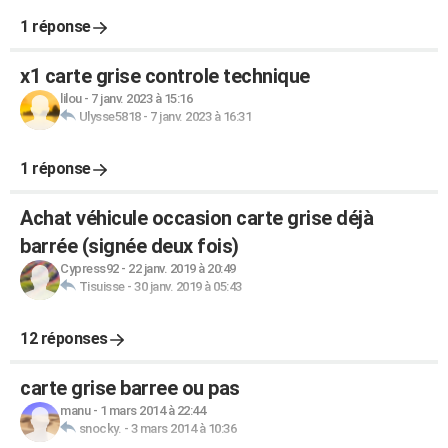
1 réponse
x1 carte grise controle technique
lilou
-
7 janv. 2023 à 15:16
Ulysse5818
-
7 janv. 2023 à 16:31
1 réponse
Achat véhicule occasion carte grise déjà
barrée (signée deux fois)
Cypress92
-
22 janv. 2019 à 20:49
Tisuisse
-
30 janv. 2019 à 05:43
12 réponses
carte grise barree ou pas
manu
-
1 mars 2014 à 22:44
snocky.
-
3 mars 2014 à 10:36