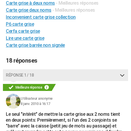
Carte grise à deux noms
- Meilleures réponses
City break
Voyage de noces
Climat
Destinations
Voyage nature
Forum
+
PHOTO
Carte grise deux noms
- Meilleures réponses
Inconvenient carte grise collection
GUIDES D'ACHAT
P6 carte grise
BONS PLANS
Cerfa carte grise
Lire une carte grise
CARTE DE VOEUX
Carte grise barrée non signée
Carte Bonne année
Carte Pâques
Carte de Noël
Carte Saint-Valentin
Carte d'anniversaire
DICTIONNAIRE
18 réponses
Biographies
Expressions
Dictionnaire
Citations
Proverbes
PROGRAMME TV
RÉPONSE 1 / 18
COPAINS D'AVANT
Meilleure réponse
Se connecter
Collèges
Universités
Service militaire
S'inscrire
Lycées
Primaires
Entreprises
Avis de recherche
AVIS DE DÉCÈS
Utilisateur anonyme
FORUM
8 janv. 2010 à 16:17
Lifestyle
Sport
Television
Cinema
Bricolage
Culture
Auto
Voyage
Le seul "intérêt" de mettre la carte grise aux 2 noms tient
en deux points: Premièrement, si l'un des 2 conjoints se
"barre" avec la caisse (petit jeu de mots au passage) et