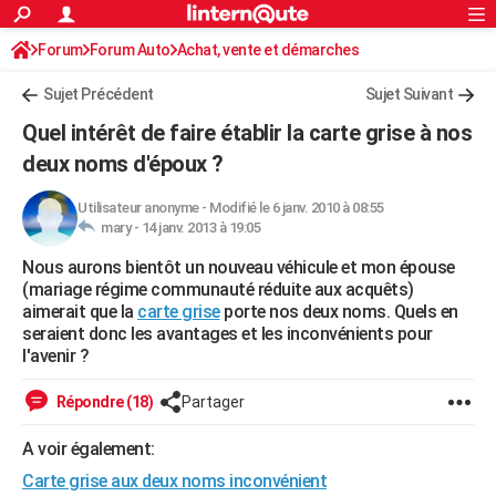
ACTUALITÉS
Forum
Forum Auto
Achat, vente et démarches
Connexion
S'inscrire
Rechercher
Société
Education
Villes
Politique
Faits Divers
Monde
+
SPORT
Démarches administratives
Sujet Précédent
Sujet Suivant
Football
Cyclisme
Forum
Coupe du monde 2026
Tennis
Rugby
CULTURE
Quel intérêt de faire établir la carte grise à nos
TNT
Cinéma
Musique
Programme TV
Streaming
Sorties cinéma
+
deux noms d'époux ?
FINANCE
Impôts
Immobilier
Banque
Crédit
Retraite
Epargne
Risques naturels par ville
Assurance
AUTO
Utilisateur anonyme
-
Modifié le 6 janv. 2010 à 08:55
mary -
14 janv. 2013 à 19:05
Réserver un essai
Berlines
Forum auto
Essais
Citadines
SUV
+
HIGH-TECH
Nous aurons bientôt un nouveau véhicule et mon épouse
(mariage régime communauté réduite aux acquêts)
Meilleur smartphone
Ordinateurs
Guide high-tech
Mobiles
Internet
Jeux vidéo
+
BRICOLAGE
aimerait que la
carte grise
porte nos deux noms. Quels en
seraient donc les avantages et les inconvénients pour
Aménagement intérieur
Cuisine
Jardinage
+
Forum
Extérieur
Salle de bains
Rangement
WEEK-END
l'avenir ?
Escapades
Expositions
Week-end nature
Guides de France
Patrimoine
Musées
+
LIFESTYLE
Répondre (18)
Partager
Bien-être
Mode
+
Art de vivre
Loisirs
Modes de vie
SANTE
A voir également:
Guide de la santé
Médicaments
+
Alimentation
Maladies
Sommeil
VOYAGE
Carte grise aux deux noms inconvénient