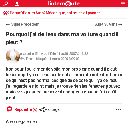
ACTUALITÉS
Forum
Forum Auto
Mécanique, entretien et pannes
Connexion
S'inscrire
Rechercher
Société
Education
Villes
Politique
Faits Divers
Monde
+
SPORT
Sujet Précédent
Sujet Suivant
Football
Cyclisme
Forum
Coupe du monde 2026
Tennis
Rugby
CULTURE
Pourquoi j'ai de l'eau dans ma voiture quand il
TNT
Cinéma
Musique
Programme TV
Streaming
Sorties cinéma
+
pleut ?
FINANCE
Impôts
Immobilier
Banque
Crédit
Retraite
Epargne
Risques naturels par ville
Assurance
AUTO
marseille15
-
Modifié le 11 août 2007 à 13:32
Profil bloqué -
1 mars 2020 à 09:03
Réserver un essai
Berlines
Forum auto
Essais
Citadines
SUV
+
HIGH-TECH
bonjpour tou le monde voila mon probleme quand il pleut
beaucoup il ya de l'eau sur le sol a l'arrier du cote droit mais
Meilleur smartphone
Ordinateurs
Guide high-tech
Mobiles
Internet
Jeux vidéo
+
BRICOLAGE
ce qui nest pas normal ces que de ce cote qu'il ya de l'eau
j'ai regarde les joint mais je trouve rien les fenetres pouvez
Aménagement intérieur
Cuisine
Jardinage
+
Forum
Extérieur
Salle de bains
Rangement
WEEK-END
maidez svp car ca menerve d'eponger a chaque fois qu'il
pleut
Escapades
Expositions
Week-end nature
Guides de France
Patrimoine
Musées
+
LIFESTYLE
Répondre (6)
Partager
Bien-être
Mode
+
Art de vivre
Loisirs
Modes de vie
SANTE
A voir également:
Guide de la santé
Médicaments
+
Alimentation
Maladies
Sommeil
VOYAGE