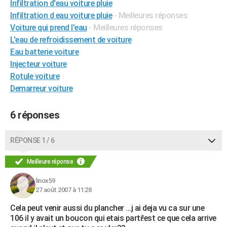
Infiltration d'eau voiture pluie
City break
Voyage de noces
Climat
Destinations
Voyage nature
Forum
+
PHOTO
Infiltration d eau voiture pluie
- Meilleures réponses
Voiture qui prend l'eau
- Meilleures réponses
GUIDES D'ACHAT
L'eau de refroidissement de voiture
Eau batterie voiture
BONS PLANS
Injecteur voiture
CARTE DE VOEUX
Rotule voiture
Demarreur voiture
Carte Bonne année
Carte Pâques
Carte de Noël
Carte Saint-Valentin
Carte d'anniversaire
DICTIONNAIRE
Biographies
Expressions
Dictionnaire
Citations
Proverbes
6 réponses
PROGRAMME TV
COPAINS D'AVANT
RÉPONSE 1 / 6
Se connecter
Collèges
Universités
Service militaire
S'inscrire
Lycées
Primaires
Entreprises
Avis de recherche
AVIS DE DÉCÈS
Meilleure réponse
FORUM
linox59
27 août 2007 à 11:28
Lifestyle
Sport
Television
Cinema
Bricolage
Culture
Auto
Voyage
Cela peut venir aussi du plancher ...j ai deja vu ca sur une
106 il y avait un boucon qui etais parti!est ce que cela arrive