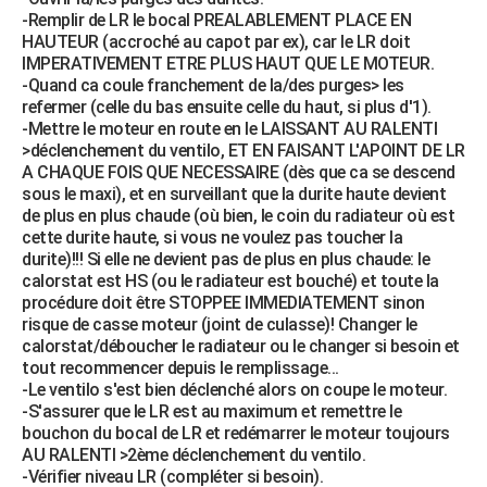
-Remplir de LR le bocal PREALABLEMENT PLACE EN
HAUTEUR (accroché au capot par ex), car le LR doit
IMPERATIVEMENT ETRE PLUS HAUT QUE LE MOTEUR.
-Quand ca coule franchement de la/des purges> les
refermer (celle du bas ensuite celle du haut, si plus d'1).
-Mettre le moteur en route en le LAISSANT AU RALENTI
>déclenchement du ventilo, ET EN FAISANT L'APOINT DE LR
A CHAQUE FOIS QUE NECESSAIRE (dès que ca se descend
sous le maxi), et en surveillant que la durite haute devient
de plus en plus chaude (où bien, le coin du radiateur où est
cette durite haute, si vous ne voulez pas toucher la
durite)!!! Si elle ne devient pas de plus en plus chaude: le
calorstat est HS (ou le radiateur est bouché) et toute la
procédure doit être STOPPEE IMMEDIATEMENT sinon
risque de casse moteur (joint de culasse)! Changer le
calorstat/déboucher le radiateur ou le changer si besoin et
tout recommencer depuis le remplissage...
-Le ventilo s'est bien déclenché alors on coupe le moteur.
-S'assurer que le LR est au maximum et remettre le
bouchon du bocal de LR et redémarrer le moteur toujours
AU RALENTI >2ème déclenchement du ventilo.
-Vérifier niveau LR (compléter si besoin).