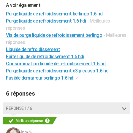
A voir également:
City break
Voyage de noces
Climat
Destinations
Voyage nature
Forum
+
PHOTO
Purge liquide de refroidissement berlingo 1.6 hdi
GUIDES D'ACHAT
Purge liquide de refroidissement 1.6 hdi
- Meilleures
réponses
BONS PLANS
Vis de purge liquide de refroidissement berlingo
- Meilleures
réponses
CARTE DE VOEUX
Liquide de refroidissement
Carte Bonne année
Carte Pâques
Carte de Noël
Carte Saint-Valentin
Carte d'anniversaire
DICTIONNAIRE
Fuite liquide de refroidissement 1.6 hdi
Consommation liquide de refroidissement 1.6 hdi
Biographies
Expressions
Dictionnaire
Citations
Proverbes
PROGRAMME TV
Purge liquide de refroidissement c3 picasso 1.6 hdi
Fusible demarreur berlingo 1.6 hdi
✓
COPAINS D'AVANT
Se connecter
Collèges
Universités
Service militaire
S'inscrire
Lycées
Primaires
Entreprises
Avis de recherche
AVIS DE DÉCÈS
6 réponses
FORUM
RÉPONSE 1 / 6
Lifestyle
Sport
Television
Cinema
Bricolage
Culture
Auto
Voyage
Meilleure réponse
linox59