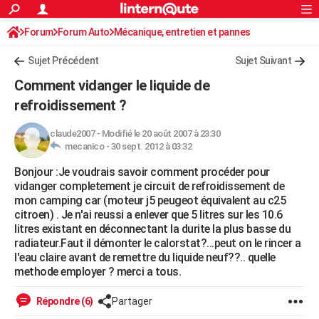
ACTUALITÉS
Forum
Forum Auto
Mécanique, entretien et pannes
Connexion
S'inscrire
Rechercher
Société
Education
Villes
Politique
Faits Divers
Monde
+
SPORT
Sujet Précédent
Sujet Suivant
Football
Cyclisme
Forum
Coupe du monde 2026
Tennis
Rugby
CULTURE
Comment vidanger le liquide de
TNT
Cinéma
Musique
Programme TV
Streaming
Sorties cinéma
+
refroidissement ?
FINANCE
Impôts
Immobilier
Banque
Crédit
Retraite
Epargne
Risques naturels par ville
Assurance
AUTO
claude2007
-
Modifié le 20 août 2007 à 23:30
mecanico -
30 sept. 2012 à 03:32
Réserver un essai
Berlines
Forum auto
Essais
Citadines
SUV
+
HIGH-TECH
Bonjour :Je voudrais savoir comment procéder pour
vidanger completement je circuit de refroidissement de
Meilleur smartphone
Ordinateurs
Guide high-tech
Mobiles
Internet
Jeux vidéo
+
BRICOLAGE
mon camping car (moteur j5 peugeot équivalent au c25
citroen) . Je n'ai reussi a enlever que 5 litres sur les 10.6
Aménagement intérieur
Cuisine
Jardinage
+
Forum
Extérieur
Salle de bains
Rangement
WEEK-END
litres existant en déconnectant la durite la plus basse du
radiateur.Faut il démonter le calorstat?...peut on le rincer a
Escapades
Expositions
Week-end nature
Guides de France
Patrimoine
Musées
+
LIFESTYLE
l'eau claire avant de remettre du liquide neuf??.. quelle
methode employer ? merci a tous.
Bien-être
Mode
+
Art de vivre
Loisirs
Modes de vie
SANTE
Répondre (6)
Partager
Guide de la santé
Médicaments
+
Alimentation
Maladies
Sommeil
VOYAGE