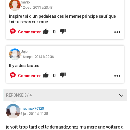
mario
12 déc. 2011 à 23:43
inspire toi d un pedaleau ces le meme principe sauf que
toi tu seras sur roue
0
Commenter
Jeje
16 sept. 2014 à 22:36
Il y a des fautes
0
Commenter
RÉPONSE 3 / 4
madmax76120
6 juil. 2011 à 11:35
je voit trop tard cette demande,chez ma mere une voiture a