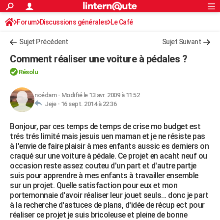
ACTUALITÉS
Forum
Discussions générales
Connexion
S'inscrire
Le Café
Rechercher
Société
Education
Villes
Politique
Faits Divers
Monde
+
SPORT
Sujet Précédent
Sujet Suivant
Football
Cyclisme
Forum
Coupe du monde 2026
Tennis
Rugby
CULTURE
Comment réaliser une voiture à pédales ?
TNT
Cinéma
Musique
Programme TV
Streaming
Sorties cinéma
+
FINANCE
Résolu
Impôts
Immobilier
Banque
Crédit
Retraite
Epargne
Risques naturels par ville
Assurance
AUTO
noédam
-
Modifié le 13 avr. 2009 à 11:52
Jeje -
16 sept. 2014 à 22:36
Réserver un essai
Berlines
Forum auto
Essais
Citadines
SUV
+
HIGH-TECH
Bonjour, par ces temps de temps de crise mo budget est
Meilleur smartphone
Ordinateurs
Guide high-tech
Mobiles
Internet
Jeux vidéo
+
BRICOLAGE
trés trés limité mais jesuis uen maman et je ne résiste pas
à l'envie de faire plaisir à mes enfants aussic es derniers on
Aménagement intérieur
Cuisine
Jardinage
+
Forum
Extérieur
Salle de bains
Rangement
WEEK-END
craqué sur une voiture à pédale. Ce projet en acaht neuf ou
occasion reste assez couteu d'un part et d'autre partje
Escapades
Expositions
Week-end nature
Guides de France
Patrimoine
Musées
+
LIFESTYLE
suis pour apprendre à mes enfants à travailler ensemble
sur un projet. Quelle satisfaction pour eux et mon
Bien-être
Mode
+
Art de vivre
Loisirs
Modes de vie
SANTE
portemonnaie d'avoir réaliser leur jouet seuls... donc je part
à la recherche d'astuces de plans, d'idée de récup ect pour
Guide de la santé
Médicaments
+
Alimentation
Maladies
Sommeil
VOYAGE
réaliser ce projet je suis bricoleuse et pleine de bonne