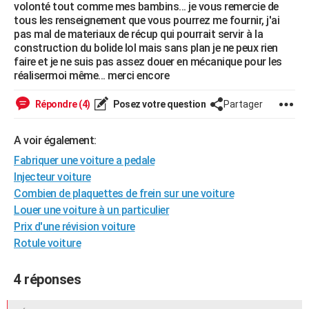
volonté tout comme mes bambins... je vous remercie de
City break
Voyage de noces
Climat
Destinations
Voyage nature
Forum
+
PHOTO
tous les renseignement que vous pourrez me fournir, j'ai
pas mal de materiaux de récup qui pourrait servir à la
GUIDES D'ACHAT
construction du bolide lol mais sans plan je ne peux rien
faire et je ne suis pas assez douer en mécanique pour les
BONS PLANS
réalisermoi même... merci encore
CARTE DE VOEUX
Répondre (4)
Posez votre question
Partager
Carte Bonne année
Carte Pâques
Carte de Noël
Carte Saint-Valentin
Carte d'anniversaire
DICTIONNAIRE
A voir également:
Biographies
Expressions
Dictionnaire
Citations
Proverbes
PROGRAMME TV
Fabriquer une voiture a pedale
Injecteur voiture
COPAINS D'AVANT
Combien de plaquettes de frein sur une voiture
Se connecter
Collèges
Universités
Service militaire
S'inscrire
Lycées
Primaires
Entreprises
Avis de recherche
Louer une voiture à un particulier
AVIS DE DÉCÈS
Prix d'une révision voiture
FORUM
Rotule voiture
Lifestyle
Sport
Television
Cinema
Bricolage
Culture
Auto
Voyage
4 réponses