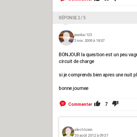
RÉPONSE 2 / 5
jeanluc123
2 nov. 2009 à 18:07
BONJOUR la question est un peu vague 
circuit de charge
si je comprends bien apres une nuit 
bonne journee
7
Commenter
electricien
30 août 2012 à 09:37