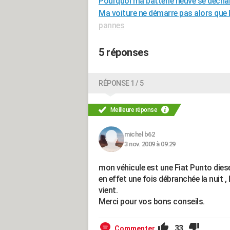
Pourquoi ma batterie neuve se décha
Ma voiture ne démarre pas alors que l
pannes
5 réponses
RÉPONSE 1 / 5
Meilleure réponse
michel b62
3 nov. 2009 à 09:29
mon véhicule est une Fiat Punto diesel ,
en effet une fois débranchée la nuit ,
vient.
Merci pour vos bons conseils.
33
Commenter