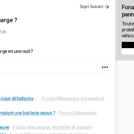
Foru
Sujet Suivant
pann
harge ?
Toute
probl
7:29
véhicu
arge en une nuit?
rique défaillante
✓
-
Forum Mécanique, entretien et
malgré une batterie neuve ?
-
Forum Mécanique,
neuve
-
Forum Mécanique, entretien et pannes