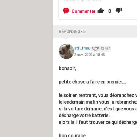
0
Commenter
RÉPONSE 3 / 5
stf_frmu
12 497
2 nov. 2009 à 18:48
bonsoir,
petite chose a faire en premier....
le soir en rentrant, vous débranchez v
le lendemain matin vous la rebranchez
si la voiture démarre, c'est que vou
décharge votre batterie....
alors la il faut trouver ce qui décharge
bon courage