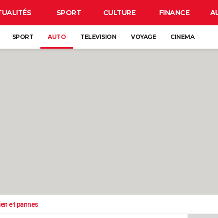
TUALITÉS
SPORT
CULTURE
FINANCE
A
SPORT
AUTO
TELEVISION
VOYAGE
CINEMA
ien et pannes