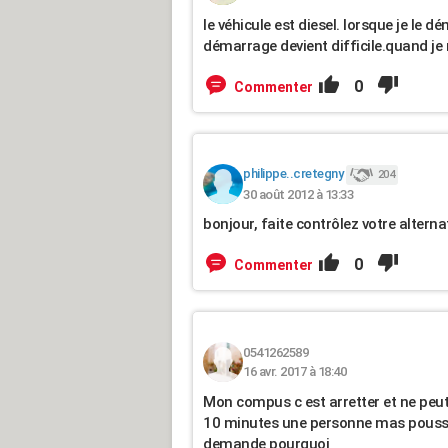
le véhicule est diesel. lorsque je le 
démarrage devient difficile.quand je ré
0
Commenter
philippe..cretegny
204
30 août 2012 à 13:33
bonjour, faite contrôlez votre alterna
0
Commenter
0541262589
16 avr. 2017 à 18:40
Mon compus c est arretter et ne peu
10 minutes une personne mas pousse
demande pourquoi