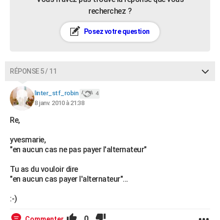
recherchez ?
Posez votre question
RÉPONSE 5 / 11
linter_stf_robin
4
8 janv. 2010 à 21:38
Re,
yvesmarie,
"en aucun cas ne pas payer l'alternateur"
Tu as du vouloir dire
"en aucun cas payer l'alternateur"...
:-)
0
Commenter