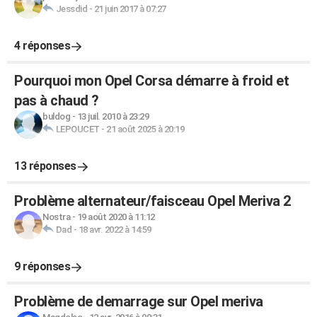
Jessdid
-
21 juin 2017 à 07:27
4 réponses
Pourquoi mon Opel Corsa démarre à froid et
pas à chaud ?
buldog
-
13 juil. 2010 à 23:29
LEPOUCET
-
21 août 2025 à 20:19
13 réponses
Problème alternateur/faisceau Opel Meriva 2
Nostra
-
19 août 2020 à 11:12
Dad
-
18 avr. 2022 à 14:59
9 réponses
Problème de demarrage sur Opel meriva