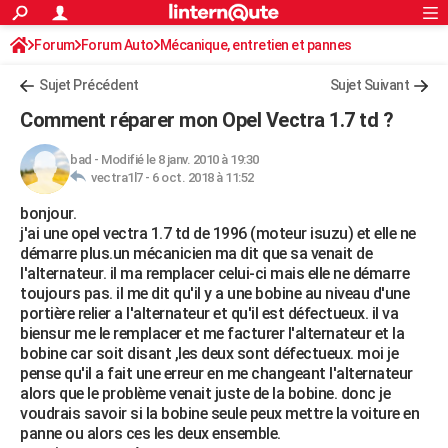
ACTUALITÉS
Forum
Forum Auto
Mécanique, entretien et pannes
Connexion
S'inscrire
Rechercher
Société
Education
Villes
Politique
Faits Divers
Monde
+
SPORT
Sujet Précédent
Sujet Suivant
Football
Cyclisme
Forum
Coupe du monde 2026
Tennis
Rugby
CULTURE
Comment réparer mon Opel Vectra 1.7 td ?
TNT
Cinéma
Musique
Programme TV
Streaming
Sorties cinéma
+
FINANCE
bad
-
Modifié le 8 janv. 2010 à 19:30
vectra1l7 -
6 oct. 2018 à 11:52
Impôts
Immobilier
Banque
Crédit
Retraite
Epargne
Risques naturels par ville
Assurance
AUTO
bonjour.
Réserver un essai
Berlines
Forum auto
Essais
Citadines
SUV
+
HIGH-TECH
j'ai une opel vectra 1.7 td de 1996 (moteur isuzu) et elle ne
démarre plus.un mécanicien ma dit que sa venait de
Meilleur smartphone
Ordinateurs
Guide high-tech
Mobiles
Internet
Jeux vidéo
+
BRICOLAGE
l'alternateur. il ma remplacer celui-ci mais elle ne démarre
toujours pas. il me dit qu'il y a une bobine au niveau d'une
Aménagement intérieur
Cuisine
Jardinage
+
Forum
Extérieur
Salle de bains
Rangement
WEEK-END
portière relier a l'alternateur et qu'il est défectueux. il va
biensur me le remplacer et me facturer l'alternateur et la
Escapades
Expositions
Week-end nature
Guides de France
Patrimoine
Musées
+
LIFESTYLE
bobine car soit disant ,les deux sont défectueux. moi je
pense qu'il a fait une erreur en me changeant l'alternateur
Bien-être
Mode
+
Art de vivre
Loisirs
Modes de vie
SANTE
alors que le problème venait juste de la bobine. donc je
voudrais savoir si la bobine seule peux mettre la voiture en
Guide de la santé
Médicaments
+
Alimentation
Maladies
Sommeil
VOYAGE
panne ou alors ces les deux ensemble.