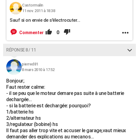
Castormalin
11 nov. 2011 à 18:38
Sauf si on envie de s'électrocuter...
0
Commenter
RÉPONSE 8 / 11
pierred81
8 mars 2010 à 17:52
Bonjour;
Faut rester calme:
- il se peu que le moteur demare pas suite à une batterie
dechargée...
- si la batterie est dechargée: pourquoi?
1/batterie hs
2/alternateur hs
3/regulateur (bobine) hs
Il faut pas aller trop vite et accuser le garage,vaut mieux
demander des explications au mecanos...