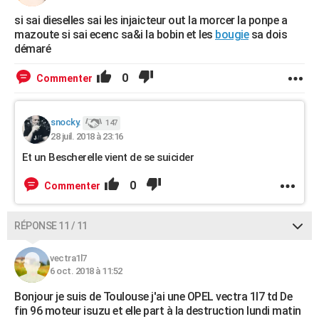
si sai dieselles sai les injaicteur out la morcer la ponpe a
mazoute si sai ecenc sa&i la bobin et les
bougie
sa dois
démaré
0
Commenter
snocky.
147
28 juil. 2018 à 23:16
Et un Bescherelle vient de se suicider
0
Commenter
RÉPONSE 11 / 11
vectra1l7
6 oct. 2018 à 11:52
Bonjour je suis de Toulouse j'ai une OPEL vectra 1l7 td De
fin 96 moteur isuzu et elle part à la destruction lundi matin