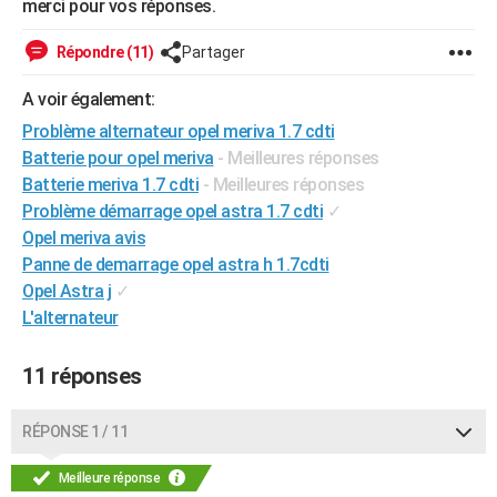
merci pour vos réponses.
City break
Voyage de noces
Climat
Destinations
Voyage nature
Forum
+
PHOTO
Répondre (11)
Partager
GUIDES D'ACHAT
A voir également:
BONS PLANS
Problème alternateur opel meriva 1.7 cdti
Batterie pour opel meriva
- Meilleures réponses
CARTE DE VOEUX
Batterie meriva 1.7 cdti
- Meilleures réponses
Carte Bonne année
Carte Pâques
Carte de Noël
Carte Saint-Valentin
Carte d'anniversaire
DICTIONNAIRE
Problème démarrage opel astra 1.7 cdti
✓
Opel meriva avis
Biographies
Expressions
Dictionnaire
Citations
Proverbes
PROGRAMME TV
Panne de demarrage opel astra h 1.7cdti
Opel Astra j
✓
COPAINS D'AVANT
L'alternateur
Se connecter
Collèges
Universités
Service militaire
S'inscrire
Lycées
Primaires
Entreprises
Avis de recherche
AVIS DE DÉCÈS
11 réponses
FORUM
Lifestyle
Sport
Television
Cinema
Bricolage
Culture
Auto
Voyage
RÉPONSE 1 / 11
Meilleure réponse