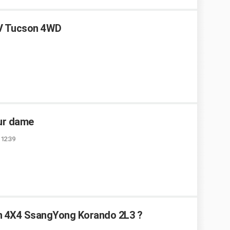
UV Tucson 4WD
our dame
 12:39
un 4X4 SsangYong Korando 2L3 ?