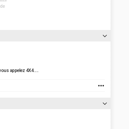
ide
ous appelez 4X4.....