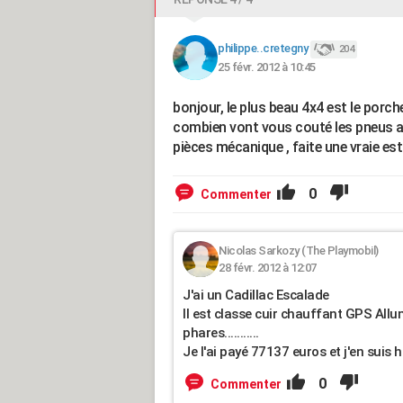
philippe..cretegny
204
25 févr. 2012 à 10:45
bonjour, le plus beau 4x4 est le porc
combien vont vous couté les pneus a 
pièces mécanique , faite une vraie est
0
Commenter
Nicolas Sarkozy (The Playmobil)
28 févr. 2012 à 12:07
J'ai un Cadillac Escalade
Il est classe cuir chauffant GPS Al
phares...........
Je l'ai payé 77137 euros et j'en suis 
0
Commenter