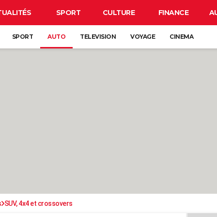
TUALITÉS
SPORT
CULTURE
FINANCE
A
SPORT
AUTO
TELEVISION
VOYAGE
CINEMA
s
SUV, 4x4 et crossovers