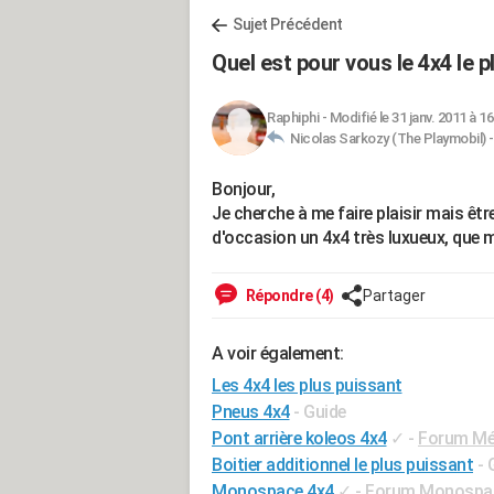
Sujet Précédent
Quel est pour vous le 4x4 le p
Raphiphi
-
Modifié le 31 janv. 2011 à 16
Nicolas Sarkozy (The Playmobil) 
Bonjour,
Je cherche à me faire plaisir mais êt
d'occasion un 4x4 très luxueux, que 
Répondre (4)
Partager
A voir également:
Les 4x4 les plus puissant
Pneus 4x4
- Guide
Pont arrière koleos 4x4
✓
-
Forum Méc
Boitier additionnel le plus puissant
- 
Monospace 4x4
✓
-
Forum Monospa