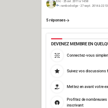
Eric
-
25 avr. 2011 à 14:58
rambododge
-
27 sept. 2014 à 22:13
5 réponses
DEVENEZ MEMBRE EN QUELQ
Connectez-vous simpleme
Suivez vos discussions 
Mettez en avant votre ex
Profitez de nombreuses 
inscrivant