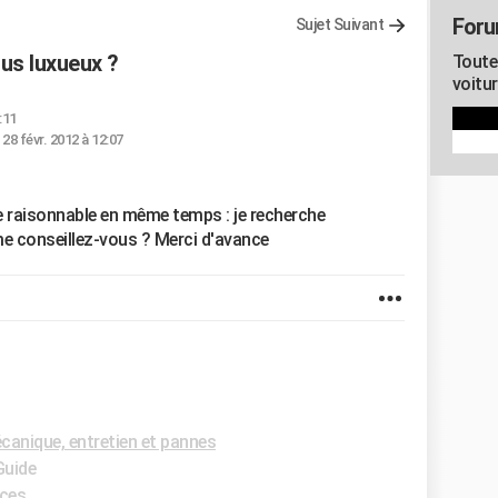
Foru
Sujet Suivant
lus luxueux ?
Toute
voitu
:11
-
28 févr. 2012 à 12:07
re raisonnable en même temps : je recherche
me conseillez-vous ? Merci d'avance
anique, entretien et pannes
Guide
ces