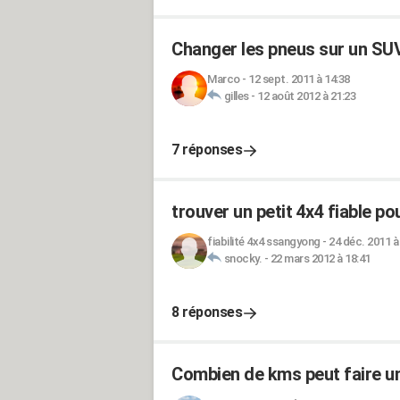
Changer les pneus sur un S
Marco
-
12 sept. 2011 à 14:38
gilles
-
12 août 2012 à 21:23
7 réponses
trouver un petit 4x4 fiable p
fiabilité 4x4 ssangyong
-
24 déc. 2011 à
snocky.
-
22 mars 2012 à 18:41
8 réponses
Combien de kms peut faire 