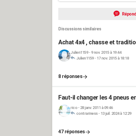
Répond
Discussions similaires
Achat 4x4 , chasse et traditio
Julien1159
-
9 nov. 2015 à 19:44
Julien1159
-
17 nov. 2015 à 18:18
8 réponses
Faut-il changer les 4 pneus 
rico
-
28 janv. 2011 à 09:46
contrariness
-
13 juil. 2024 à 12:29
47 réponses