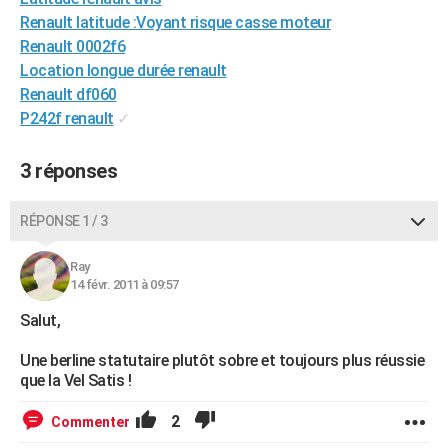
City break
Voyage de noces
Climat
Destinations
Voyage nature
Forum
+
Renault latitude :Voyant risque casse moteur
PHOTO
Renault 0002f6
GUIDES D'ACHAT
Location longue durée renault
Renault df060
BONS PLANS
P242f renault
✓
CARTE DE VOEUX
3 réponses
Carte Bonne année
Carte Pâques
Carte de Noël
Carte Saint-Valentin
Carte d'anniversaire
DICTIONNAIRE
RÉPONSE 1 / 3
Biographies
Expressions
Dictionnaire
Citations
Proverbes
PROGRAMME TV
COPAINS D'AVANT
Ray
14 févr. 2011 à 09:57
Se connecter
Collèges
Universités
Service militaire
S'inscrire
Lycées
Primaires
Entreprises
Avis de recherche
AVIS DE DÉCÈS
Salut,
FORUM
Une berline statutaire plutôt sobre et toujours plus réussie
que la Vel Satis !
Lifestyle
Sport
Television
Cinema
Bricolage
Culture
Auto
Voyage
2
Commenter