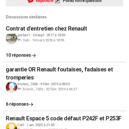
Répondre
Posez votre question
Discussions similaires
Contrat d'entretien chez Renault
gerber1
-
24 sept. 2017 à 18:56
Sab
-
14 mars 2026 à 18:06
10 réponses
garantie OR Renault foutaises, fadaises et
tromperies
bruten_7426
-
9 févr. 2019 à 08:53
bruten_7426
-
22 févr. 2019 à 06:37
6 réponses
Renault Espace 5 code défaut P242F et P253F
Carl
-
1 avr. 2025 à 21:49