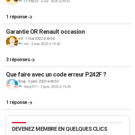
CCMBot
-
6 avr. 2025 à 09:47
1 réponse
Garantie OR Renault occasion
wil
-
1 mai 2022 à 20:56
wil
-
3 mai 2022 à 13:42
3 réponses
Que faire avec un code erreur P242F ?
Braji
-
3 janv. 2023 à 06:53
dany311
-
3 janv. 2023 à 19:26
1 réponse
DEVENEZ MEMBRE EN QUELQUES CLICS