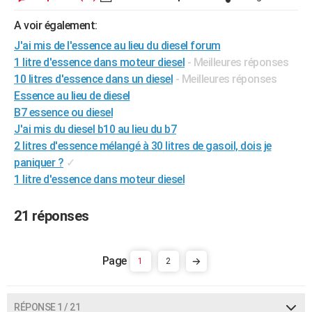
City break
Voyage de noces
Climat
Destinations
Voyage nature
Forum
+
PHOTO
A voir également:
J'ai mis de l'essence au lieu du diesel forum
GUIDES D'ACHAT
1 litre d'essence dans moteur diesel
- Meilleures réponses
BONS PLANS
10 litres d'essence dans un diesel
- Meilleures réponses
Essence au lieu de diesel
CARTE DE VOEUX
B7 essence ou diesel
Carte Bonne année
Carte Pâques
Carte de Noël
Carte Saint-Valentin
Carte d'anniversaire
J'ai mis du diesel b10 au lieu du b7
DICTIONNAIRE
2 litres d'essence mélangé à 30 litres de gasoil, dois je
Biographies
Expressions
Dictionnaire
Citations
Proverbes
PROGRAMME TV
paniquer ?
✓
1 litre d'essence dans moteur diesel
COPAINS D'AVANT
Se connecter
Collèges
Universités
Service militaire
S'inscrire
Lycées
Primaires
Entreprises
Avis de recherche
21 réponses
AVIS DE DÉCÈS
FORUM
1
2
Lifestyle
Sport
Television
Cinema
Bricolage
Culture
Auto
Voyage
RÉPONSE 1 / 21