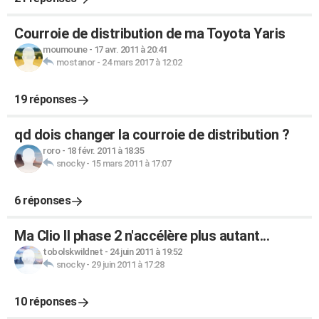
Courroie de distribution de ma Toyota Yaris
moumoune
-
17 avr. 2011 à 20:41
mostanor
-
24 mars 2017 à 12:02
19 réponses
qd dois changer la courroie de distribution ?
roro
-
18 févr. 2011 à 18:35
snocky
-
15 mars 2011 à 17:07
6 réponses
Ma Clio II phase 2 n'accélère plus autant...
tobolskwildnet
-
24 juin 2011 à 19:52
snocky
-
29 juin 2011 à 17:28
10 réponses