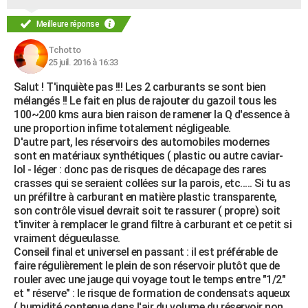
Meilleure réponse
Tchotto
25 juil. 2016 à 16:33
Salut ! T'inquiète pas !!! Les 2 carburants se sont bien
mélangés !! Le fait en plus de rajouter du gazoil tous les
100~200 kms aura bien raison de ramener la Q d'essence à
une proportion infime totalement négligeable.
D'autre part, les réservoirs des automobiles modernes
sont en matériaux synthétiques ( plastic ou autre caviar-
lol - léger : donc pas de risques de décapage des rares
crasses qui se seraient collées sur la parois, etc..... Si tu as
un préfiltre à carburant en matière plastic transparente,
son contrôle visuel devrait soit te rassurer ( propre) soit
t'inviter à remplacer le grand filtre à carburant et ce petit si
vraiment dégueulasse.
Conseil final et universel en passant : il est préférable de
faire régulièrement le plein de son réservoir plutôt que de
rouler avec une jauge qui voyage tout le temps entre "1/2"
et " réserve" : le risque de formation de condensats aqueux
( humidité contenue dans l'air du volume du réservoir non