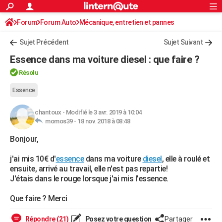
ACTUALITÉS
Forum
Forum Auto
Mécanique, entretien et pannes
Connexion
S'inscrire
Rechercher
Société
Education
Villes
Politique
Faits Divers
Monde
+
SPORT
Sujet Précédent
Sujet Suivant
Football
Cyclisme
Forum
Coupe du monde 2026
Tennis
Rugby
CULTURE
Essence dans ma voiture diesel : que faire ?
TNT
Cinéma
Musique
Programme TV
Streaming
Sorties cinéma
+
FINANCE
Résolu
Impôts
Immobilier
Banque
Crédit
Retraite
Epargne
Risques naturels par ville
Assurance
Essence
AUTO
Réserver un essai
Berlines
Forum auto
Essais
Citadines
SUV
+
HIGH-TECH
chantoux
-
Modifié le 3 avr. 2019 à 10:04
momos39 -
18 nov. 2018 à 08:48
Meilleur smartphone
Ordinateurs
Guide high-tech
Mobiles
Internet
Jeux vidéo
+
BRICOLAGE
Bonjour,
Aménagement intérieur
Cuisine
Jardinage
+
Forum
Extérieur
Salle de bains
Rangement
WEEK-END
j'ai mis 10€ d'
essence
dans ma voiture
diesel
, elle à roulé et
ensuite, arrivé au travail, elle n'est pas repartie!
Escapades
Expositions
Week-end nature
Guides de France
Patrimoine
Musées
+
LIFESTYLE
J'étais dans le rouge lorsque j'ai mis l'essence.
Bien-être
Mode
+
Art de vivre
Loisirs
Modes de vie
SANTE
Que faire ? Merci
Guide de la santé
Médicaments
+
Alimentation
Maladies
Sommeil
VOYAGE
Répondre (21)
Posez votre question
Partager