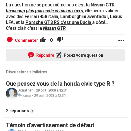
La question ne se pose même pas c'est la
Nissan GTR
beaucoup plus puissante et moins chers
, elle peux rivaliser
avec des
Ferrari 458 italia, Lamborghini aventador, Lexus
LFA
, et la
Porsche GT3 RS
c'est une Dacia
a côté...
C'est clair c'est la
Nissan GTR
0
Commenter
Répondre
Posez votre question
Discussions similaires
Que pensez vous de la honda civic type R ?
Jonathan
-
29 oct. 2008 à 12:31
smar
-
29 oct. 2008 à 12:31
2 réponses
Témoin d'avertissement de défaut