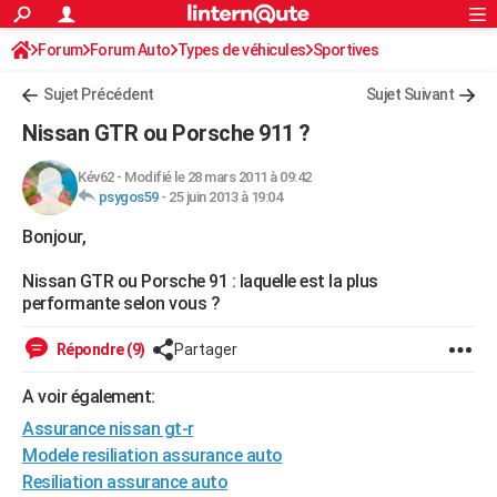
ACTUALITÉS
Forum
Forum Auto
Types de véhicules
Connexion
S'inscrire
Sportives
Rechercher
Société
Education
Villes
Politique
Faits Divers
Monde
+
SPORT
Sujet Précédent
Sujet Suivant
Football
Cyclisme
Forum
Coupe du monde 2026
Tennis
Rugby
CULTURE
Nissan GTR ou Porsche 911 ?
TNT
Cinéma
Musique
Programme TV
Streaming
Sorties cinéma
+
FINANCE
Kév62
-
Modifié le 28 mars 2011 à 09:42
psygos59
-
25 juin 2013 à 19:04
Impôts
Immobilier
Banque
Crédit
Retraite
Epargne
Risques naturels par ville
Assurance
AUTO
Bonjour,
Réserver un essai
Berlines
Forum auto
Essais
Citadines
SUV
+
HIGH-TECH
Nissan GTR ou Porsche 91 : laquelle est la plus
Meilleur smartphone
Ordinateurs
Guide high-tech
Mobiles
Internet
Jeux vidéo
+
BRICOLAGE
performante selon vous ?
Aménagement intérieur
Cuisine
Jardinage
+
Forum
Extérieur
Salle de bains
Rangement
WEEK-END
Répondre (9)
Partager
Escapades
Expositions
Week-end nature
Guides de France
Patrimoine
Musées
+
LIFESTYLE
A voir également:
Assurance nissan gt-r
Bien-être
Mode
+
Art de vivre
Loisirs
Modes de vie
SANTE
Modele resiliation assurance auto
Guide de la santé
Médicaments
+
Alimentation
Maladies
Sommeil
VOYAGE
Resiliation assurance auto