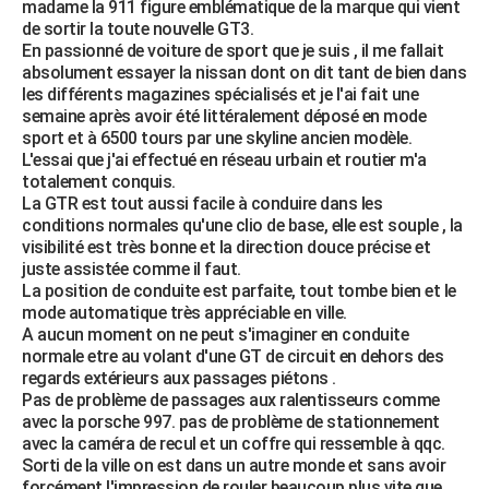
madame la 911 figure emblématique de la marque qui vient
de sortir la toute nouvelle GT3.
En passionné de voiture de sport que je suis , il me fallait
absolument essayer la nissan dont on dit tant de bien dans
les différents magazines spécialisés et je l'ai fait une
semaine après avoir été littéralement déposé en mode
sport et à 6500 tours par une skyline ancien modèle.
L'essai que j'ai effectué en réseau urbain et routier m'a
totalement conquis.
La GTR est tout aussi facile à conduire dans les
conditions normales qu'une clio de base, elle est souple , la
visibilité est très bonne et la direction douce précise et
juste assistée comme il faut.
La position de conduite est parfaite, tout tombe bien et le
mode automatique très appréciable en ville.
A aucun moment on ne peut s'imaginer en conduite
normale etre au volant d'une GT de circuit en dehors des
regards extérieurs aux passages piétons .
Pas de problème de passages aux ralentisseurs comme
avec la porsche 997. pas de problème de stationnement
avec la caméra de recul et un coffre qui ressemble à qqc.
Sorti de la ville on est dans un autre monde et sans avoir
forcément l'impression de rouler beaucoup plus vite que