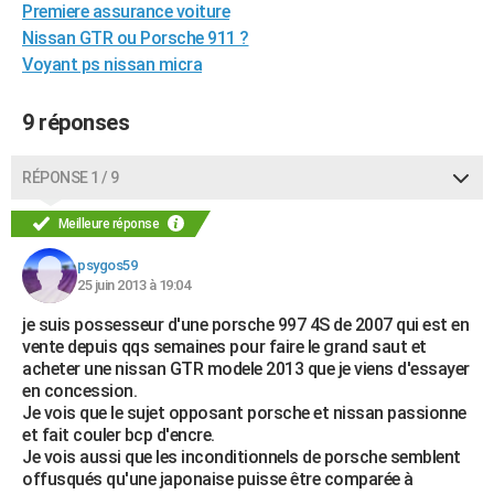
Premiere assurance voiture
City break
Voyage de noces
Climat
Destinations
Voyage nature
Forum
+
PHOTO
Nissan GTR ou Porsche 911 ?
Voyant ps nissan micra
GUIDES D'ACHAT
BONS PLANS
9 réponses
CARTE DE VOEUX
RÉPONSE 1 / 9
Carte Bonne année
Carte Pâques
Carte de Noël
Carte Saint-Valentin
Carte d'anniversaire
DICTIONNAIRE
Meilleure réponse
Biographies
Expressions
Dictionnaire
Citations
Proverbes
PROGRAMME TV
psygos59
25 juin 2013 à 19:04
COPAINS D'AVANT
je suis possesseur d'une porsche 997 4S de 2007 qui est en
Se connecter
Collèges
Universités
Service militaire
S'inscrire
Lycées
Primaires
Entreprises
Avis de recherche
AVIS DE DÉCÈS
vente depuis qqs semaines pour faire le grand saut et
acheter une nissan GTR modele 2013 que je viens d'essayer
FORUM
en concession.
Je vois que le sujet opposant porsche et nissan passionne
Lifestyle
Sport
Television
Cinema
Bricolage
Culture
Auto
Voyage
et fait couler bcp d'encre.
Je vois aussi que les inconditionnels de porsche semblent
offusqués qu'une japonaise puisse être comparée à