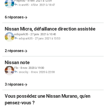
Phiphou
-
4 févr. 2021 à 12:09
Icare95
-
4 févr. 2021 à 18:47
6 réponses
Nissan Micra, défaillance direction assistée
edspark35
-
27 janv. 2021 à 10:40
edspark35
-
27 janv. 2021 à 13:53
2 réponses
Nissan note
Flo
-
8 nov. 2020 à 19:00
snocky.
-
8 nov. 2020 à 22:08
3 réponses
Vous possédez une Nissan Murano, qu'en
pensez-vous ?