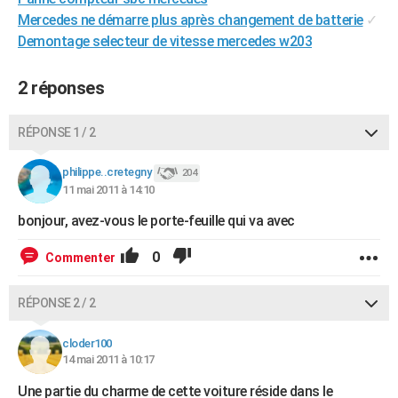
City break
Voyage de noces
Climat
Destinations
Voyage nature
Forum
+
Mercedes ne démarre plus après changement de batterie
✓
PHOTO
Demontage selecteur de vitesse mercedes w203
GUIDES D'ACHAT
2 réponses
BONS PLANS
CARTE DE VOEUX
RÉPONSE 1 / 2
Carte Bonne année
Carte Pâques
Carte de Noël
Carte Saint-Valentin
Carte d'anniversaire
DICTIONNAIRE
philippe..cretegny
204
11 mai 2011 à 14:10
Biographies
Expressions
Dictionnaire
Citations
Proverbes
PROGRAMME TV
bonjour, avez-vous le porte-feuille qui va avec
COPAINS D'AVANT
0
Commenter
Se connecter
Collèges
Universités
Service militaire
S'inscrire
Lycées
Primaires
Entreprises
Avis de recherche
AVIS DE DÉCÈS
RÉPONSE 2 / 2
FORUM
Lifestyle
Sport
Television
Cinema
Bricolage
Culture
Auto
Voyage
cloder100
14 mai 2011 à 10:17
Une partie du charme de cette voiture réside dans le