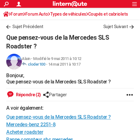
ACTUALITÉS
Forum
Forum Auto
Types de véhicules
Connexion
S'inscrire
Coupés et cabriolets
Rechercher
Société
Education
Villes
Politique
Faits Divers
Monde
+
SPORT
Sujet Précédent
Sujet Suivant
Football
Cyclisme
Forum
Coupe du monde 2026
Tennis
Rugby
CULTURE
Que pensez-vous de la Mercedes SLS
TNT
Cinéma
Musique
Programme TV
Streaming
Sorties cinéma
+
Roadster ?
FINANCE
Impôts
Immobilier
Banque
Crédit
Retraite
Epargne
Risques naturels par ville
Assurance
AUTO
Alain
-
Modifié le 9 mai 2011 à 10:12
cloder100
-
14 mai 2011 à 10:17
Réserver un essai
Berlines
Forum auto
Essais
Citadines
SUV
+
HIGH-TECH
Bonjour,
Que pensez-vous de la Mercedes SLS Roadster ?
Meilleur smartphone
Ordinateurs
Guide high-tech
Mobiles
Internet
Jeux vidéo
+
BRICOLAGE
Répondre (2)
Partager
Aménagement intérieur
Cuisine
Jardinage
+
Forum
Extérieur
Salle de bains
Rangement
WEEK-END
A voir également:
Escapades
Expositions
Week-end nature
Guides de France
Patrimoine
Musées
+
LIFESTYLE
Que pensez-vous de la Mercedes SLS Roadster ?
Bien-être
Mode
+
Art de vivre
Loisirs
Modes de vie
SANTE
Mercedes-benz 2251-8
Acheter roadster
Guide de la santé
Médicaments
+
Alimentation
Maladies
Sommeil
VOYAGE
Panne compteur sbc mercedes