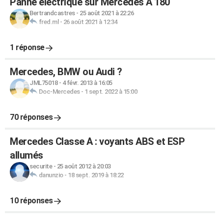
Panne électrique sur Mercedes A 180
Bertrandcastres
-
25 août 2021 à 22:26
fred.ml
-
26 août 2021 à 12:34
1 réponse
Mercedes, BMW ou Audi ?
JML75018
-
4 févr. 2013 à 16:05
Doc-Mercedes
-
1 sept. 2022 à 15:00
70 réponses
Mercedes Classe A : voyants ABS et ESP
allumés
securite
-
25 août 2012 à 20:03
danunzio
-
18 sept. 2019 à 18:22
10 réponses