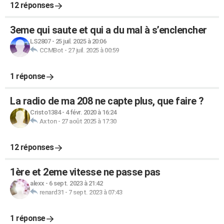
12 réponses
3eme qui saute et qui a du mal à s’enclencher
LS2807
-
25 juil. 2025 à 20:06
CCMBot
-
27 juil. 2025 à 00:59
1 réponse
La radio de ma 208 ne capte plus, que faire ?
Cristo1384
-
4 févr. 2020 à 16:24
Axton
-
27 août 2025 à 17:30
12 réponses
1ère et 2eme vitesse ne passe pas
alexx
-
6 sept. 2023 à 21:42
renard31
-
7 sept. 2023 à 07:43
1 réponse