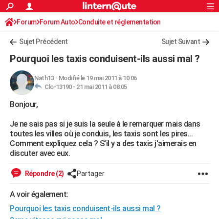
ACTUALITÉS
Forum
Forum Auto
Conduite et réglementation
Connexion
S'inscrire
Rechercher
Société
Education
Villes
Politique
Faits Divers
Monde
+
SPORT
Sujet Précédent
Sujet Suivant
Football
Cyclisme
Forum
Coupe du monde 2026
Tennis
Rugby
CULTURE
Pourquoi les taxis conduisent-ils aussi mal ?
TNT
Cinéma
Musique
Programme TV
Streaming
Sorties cinéma
+
FINANCE
Nath13
-
Modifié le 19 mai 2011 à 10:06
Clo-13190 -
21 mai 2011 à 08:05
Impôts
Immobilier
Banque
Crédit
Retraite
Epargne
Risques naturels par ville
Assurance
AUTO
Bonjour,
Réserver un essai
Berlines
Forum auto
Essais
Citadines
SUV
+
HIGH-TECH
Je ne sais pas si je suis la seule à le remarquer mais dans
Meilleur smartphone
Ordinateurs
Guide high-tech
Mobiles
Internet
Jeux vidéo
+
BRICOLAGE
toutes les villes où je conduis, les taxis sont les pires...
Comment expliquez cela ? S'il y a des taxis j'aimerais en
Aménagement intérieur
Cuisine
Jardinage
+
Forum
Extérieur
Salle de bains
Rangement
WEEK-END
discuter avec eux.
Escapades
Expositions
Week-end nature
Guides de France
Patrimoine
Musées
+
LIFESTYLE
Répondre (2)
Partager
Bien-être
Mode
+
Art de vivre
Loisirs
Modes de vie
SANTE
A voir également:
Pourquoi les taxis conduisent-ils aussi mal ?
Guide de la santé
Médicaments
+
Alimentation
Maladies
Sommeil
VOYAGE