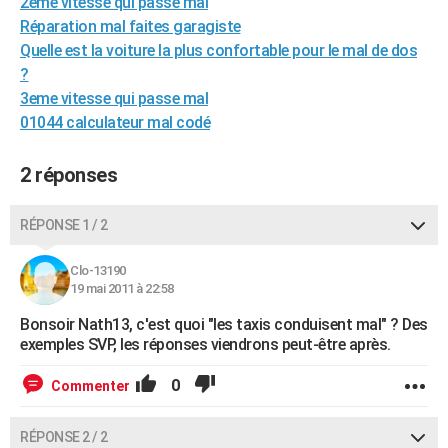
2eme vitesse qui passe mal
City break
Voyage de noces
Climat
Destinations
Voyage nature
Forum
+
PHOTO
Réparation mal faites garagiste
Quelle est la voiture la plus confortable pour le mal de dos
GUIDES D'ACHAT
?
3eme vitesse qui passe mal
BONS PLANS
01044 calculateur mal codé
CARTE DE VOEUX
2 réponses
Carte Bonne année
Carte Pâques
Carte de Noël
Carte Saint-Valentin
Carte d'anniversaire
DICTIONNAIRE
Biographies
Expressions
Dictionnaire
Citations
Proverbes
RÉPONSE 1 / 2
PROGRAMME TV
COPAINS D'AVANT
Clo-13190
19 mai 2011 à 22:58
Se connecter
Collèges
Universités
Service militaire
S'inscrire
Lycées
Primaires
Entreprises
Avis de recherche
AVIS DE DÉCÈS
Bonsoir Nath13, c'est quoi "les taxis conduisent mal" ? Des
exemples SVP, les réponses viendrons peut-être après.
FORUM
Lifestyle
Sport
Television
Cinema
Bricolage
Culture
Auto
Voyage
0
Commenter
RÉPONSE 2 / 2